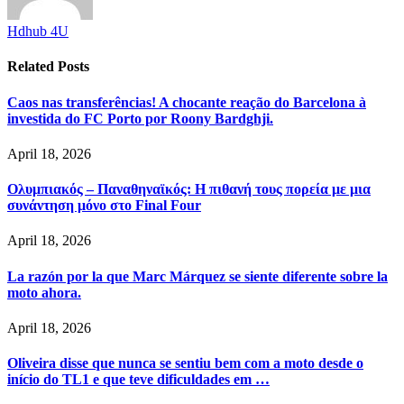
Hdhub 4U
Related
Posts
Caos nas transferências! A chocante reação do Barcelona à
investida do FC Porto por Roony Bardghji.
April 18, 2026
Ολυμπιακός – Παναθηναϊκός: Η πιθανή τους πορεία με μια
συνάντηση μόνο στο Final Four
April 18, 2026
La razón por la que Marc Márquez se siente diferente sobre la
moto ahora.
April 18, 2026
Oliveira disse que nunca se sentiu bem com a moto desde o
início do TL1 e que teve dificuldades em …