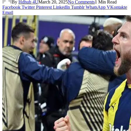
By
Hdhub 4U
March 20, 2025
No Comments
1 Min Read
Facebook
Twitter
Pinterest
LinkedIn
Tumblr
WhatsApp
VKontakte
Email