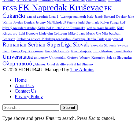
Brownell
Buffalo Sabres
Clemson Tigers men’s basketball
Dennis Gilbert
FC Rapid
FK Napredak Kruševac
FCSB
FK
Čukarički
gata să zguduie Liga 1!”...citește mai mult
Italy
Jacob Bernard-Docker
Jake
Wahlin
Jayden Daniels
Jeremy McNichols
JJ Peterka
judd Utermark
Kalyn Ponga
keď
bývalý prezident Andrej Kiska bol v lietadle do Rumunska
keď sa zrazu lietadlo
Kliff
Kingsbury
Lehi Hopoate
Littlejohn Coliseum
Mike Evans
Music
Ole Miss baseball.
Pederson
Prelomna novica: Nekdanji predsednik Slovenije Danilo Türk je napovedal
Romanian
Serbian SuperLiga
Slovak
Slovakia
Slovenia
Swayze
Field
Tampa Bay Buccaneers
Terry McLaurin’s
Tom Trbojevic
Tony Mestrov
Trent Baalke
Universitatea
university
Universității Craiova
Western Kentucky
Šok na Slovensku
Ολυμπιακού
„Ahanor: Omul de diferență al lui Dinamo
© 2026 HDHUB4U. Managed by
The Admins
.
Home
About Us
Contact Us
Privacy Policy
Submit
Type above and press
Enter
to search. Press
Esc
to cancel.