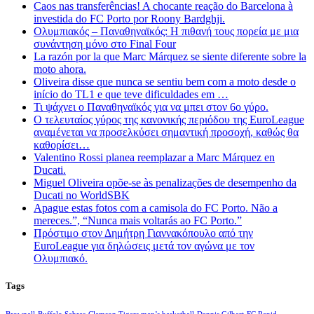
Caos nas transferências! A chocante reação do Barcelona à
investida do FC Porto por Roony Bardghji.
Ολυμπιακός – Παναθηναϊκός: Η πιθανή τους πορεία με μια
συνάντηση μόνο στο Final Four
La razón por la que Marc Márquez se siente diferente sobre la
moto ahora.
Oliveira disse que nunca se sentiu bem com a moto desde o
início do TL1 e que teve dificuldades em …
Τι ψάχνει ο Παναθηναϊκός για να μπει στον 6ο γύρο.
Ο τελευταίος γύρος της κανονικής περιόδου της EuroLeague
αναμένεται να προσελκύσει σημαντική προσοχή, καθώς θα
καθορίσει…
Valentino Rossi planea reemplazar a Marc Márquez en
Ducati.
Miguel Oliveira opõe-se às penalizações de desempenho da
Ducati no WorldSBK
Apague estas fotos com a camisola do FC Porto. Não a
mereces.”, “Nunca mais voltarás ao FC Porto.”
Πρόστιμο στον Δημήτρη Γιαννακόπουλο από την
EuroLeague για δηλώσεις μετά τον αγώνα με τον
Ολυμπιακό.
Tags