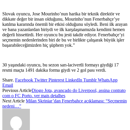
Slovak oyuncu, Jose Mourinho’nun harika bir teknik direktör ve
dikkate değer bir insan olduğunu, Mourinho’nun Fenerbahçe’ye
katılma kararında önemli bir etkisi olduğunu söyledi. Beni ilk arayan
ve bana yazanlardan biriydi ve ilk karşılaşmamızda kendimi hemen
değerli hissettirdi. Her oyuncu bu jesti takdir ediyor. Fenerbahçe’yi
seçmemin nedenlerinden biri de bu ve birlikte çalışarak büyük işler
başarabileceğimizden hiç şüphem yok.”
30 yaşındaki oyuncu, bu sezon sarı-lacivertli formayı giydiği 17
resmi maçta 1491 dakika forma giydi ve 2 gol pası verdi.
Share.
Facebook
Twitter
Pinterest
LinkedIn
Tumblr
WhatsApp
Email
Previous Article
Diogo Jota, avançado do Liverpool, assina contrato
com o FC Porto. ver mais detalhes
Next Article
Milan Skriniar’dan Fenerbahçe açıklaması: “Seçmemin
nedeni…”