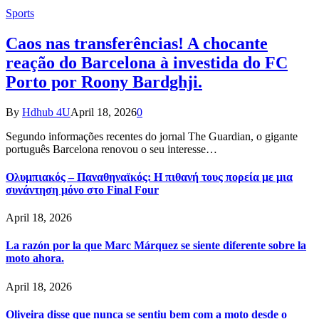
Sports
Caos nas transferências! A chocante
reação do Barcelona à investida do FC
Porto por Roony Bardghji.
By
Hdhub 4U
April 18, 2026
0
Segundo informações recentes do jornal The Guardian, o gigante
português Barcelona renovou o seu interesse…
Ολυμπιακός – Παναθηναϊκός: Η πιθανή τους πορεία με μια
συνάντηση μόνο στο Final Four
April 18, 2026
La razón por la que Marc Márquez se siente diferente sobre la
moto ahora.
April 18, 2026
Oliveira disse que nunca se sentiu bem com a moto desde o