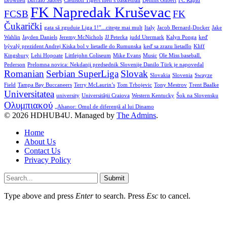
Brownell
Buffalo Sabres
Clemson Tigers men’s basketball
Dennis Gilbert
FC Rapid
FK Napredak Kruševac
FCSB
FK
Čukarički
gata să zguduie Liga 1!”...citește mai mult
Italy
Jacob Bernard-Docker
Jake
Wahlin
Jayden Daniels
Jeremy McNichols
JJ Peterka
judd Utermark
Kalyn Ponga
keď
bývalý prezident Andrej Kiska bol v lietadle do Rumunska
keď sa zrazu lietadlo
Kliff
Kingsbury
Lehi Hopoate
Littlejohn Coliseum
Mike Evans
Music
Ole Miss baseball.
Pederson
Prelomna novica: Nekdanji predsednik Slovenije Danilo Türk je napovedal
Romanian
Serbian SuperLiga
Slovak
Slovakia
Slovenia
Swayze
Field
Tampa Bay Buccaneers
Terry McLaurin’s
Tom Trbojevic
Tony Mestrov
Trent Baalke
Universitatea
university
Universității Craiova
Western Kentucky
Šok na Slovensku
Ολυμπιακού
„Ahanor: Omul de diferență al lui Dinamo
© 2026 HDHUB4U. Managed by
The Admins
.
Home
About Us
Contact Us
Privacy Policy
Submit
Type above and press
Enter
to search. Press
Esc
to cancel.