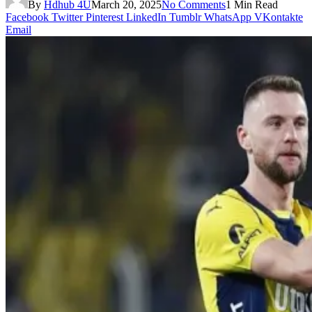
By
Hdhub 4U
March 20, 2025
No Comments
1 Min Read
Facebook
Twitter
Pinterest
LinkedIn
Tumblr
WhatsApp
VKontakte
Email