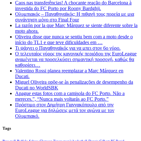
Caos nas transferências! A chocante reação do Barcelona à
investida do FC Porto por Roony Bardghji.
Ολυμπιακός – Παναθηναϊκός: Η πιθανή τους πορεία με μια
συνάντηση μόνο στο Final Four
La razón por la que Marc Márquez se siente diferente sobre la
moto ahora.
Oliveira disse que nunca se sentiu bem com a moto desde o
início do TL1 e que teve dificuldades em …
Τι ψάχνει ο Παναθηναϊκός για να μπει στον 6ο γύρο.
Ο τελευταίος γύρος της κανονικής περιόδου της EuroLeague
αναμένεται να προσελκύσει σημαντική προσοχή, καθώς θα
καθορίσει…
Valentino Rossi planea reemplazar a Marc Márquez en
Ducati.
Miguel Oliveira opõe-se às penalizações de desempenho da
Ducati no WorldSBK
Apague estas fotos com a camisola do FC Porto. Não a
mereces.”, “Nunca mais voltarás ao FC Porto.”
Πρόστιμο στον Δημήτρη Γιαννακόπουλο από την
EuroLeague για δηλώσεις μετά τον αγώνα με τον
Ολυμπιακό.
Tags