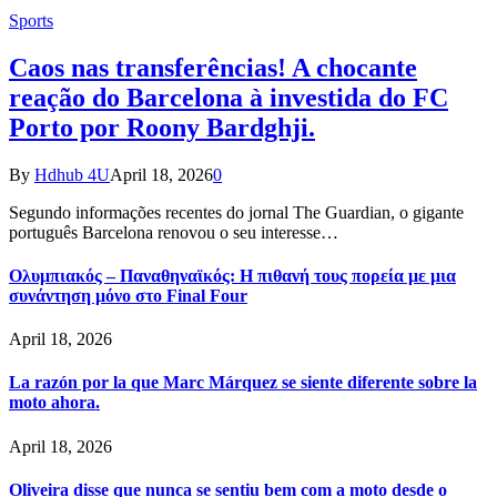
Sports
Caos nas transferências! A chocante
reação do Barcelona à investida do FC
Porto por Roony Bardghji.
By
Hdhub 4U
April 18, 2026
0
Segundo informações recentes do jornal The Guardian, o gigante
português Barcelona renovou o seu interesse…
Ολυμπιακός – Παναθηναϊκός: Η πιθανή τους πορεία με μια
συνάντηση μόνο στο Final Four
April 18, 2026
La razón por la que Marc Márquez se siente diferente sobre la
moto ahora.
April 18, 2026
Oliveira disse que nunca se sentiu bem com a moto desde o