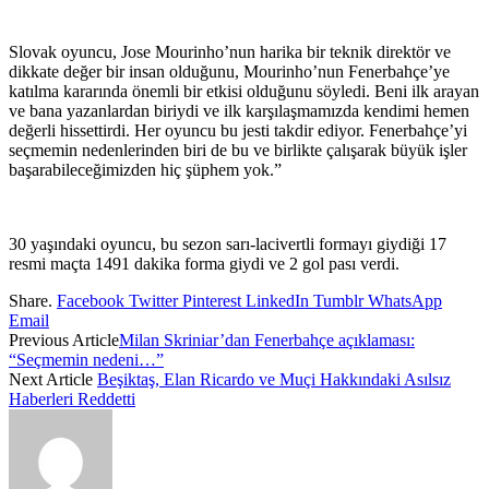
Slovak oyuncu, Jose Mourinho’nun harika bir teknik direktör ve
dikkate değer bir insan olduğunu, Mourinho’nun Fenerbahçe’ye
katılma kararında önemli bir etkisi olduğunu söyledi. Beni ilk arayan
ve bana yazanlardan biriydi ve ilk karşılaşmamızda kendimi hemen
değerli hissettirdi. Her oyuncu bu jesti takdir ediyor. Fenerbahçe’yi
seçmemin nedenlerinden biri de bu ve birlikte çalışarak büyük işler
başarabileceğimizden hiç şüphem yok.”
30 yaşındaki oyuncu, bu sezon sarı-lacivertli formayı giydiği 17
resmi maçta 1491 dakika forma giydi ve 2 gol pası verdi.
Share.
Facebook
Twitter
Pinterest
LinkedIn
Tumblr
WhatsApp
Email
Previous Article
Milan Skriniar’dan Fenerbahçe açıklaması:
“Seçmemin nedeni…”
Next Article
Beşiktaş, Elan Ricardo ve Muçi Hakkındaki Asılsız
Haberleri Reddetti