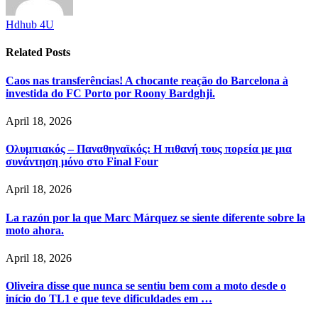
Hdhub 4U
Related
Posts
Caos nas transferências! A chocante reação do Barcelona à
investida do FC Porto por Roony Bardghji.
April 18, 2026
Ολυμπιακός – Παναθηναϊκός: Η πιθανή τους πορεία με μια
συνάντηση μόνο στο Final Four
April 18, 2026
La razón por la que Marc Márquez se siente diferente sobre la
moto ahora.
April 18, 2026
Oliveira disse que nunca se sentiu bem com a moto desde o
início do TL1 e que teve dificuldades em …