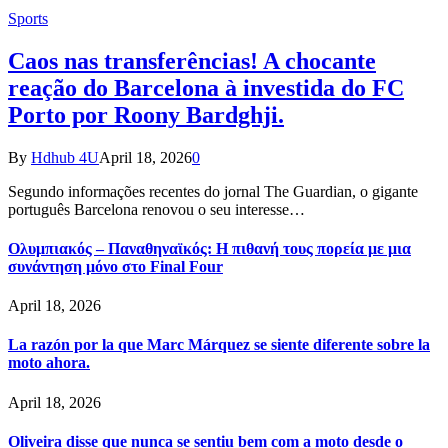
Sports
Caos nas transferências! A chocante
reação do Barcelona à investida do FC
Porto por Roony Bardghji.
By
Hdhub 4U
April 18, 2026
0
Segundo informações recentes do jornal The Guardian, o gigante
português Barcelona renovou o seu interesse…
Ολυμπιακός – Παναθηναϊκός: Η πιθανή τους πορεία με μια
συνάντηση μόνο στο Final Four
April 18, 2026
La razón por la que Marc Márquez se siente diferente sobre la
moto ahora.
April 18, 2026
Oliveira disse que nunca se sentiu bem com a moto desde o