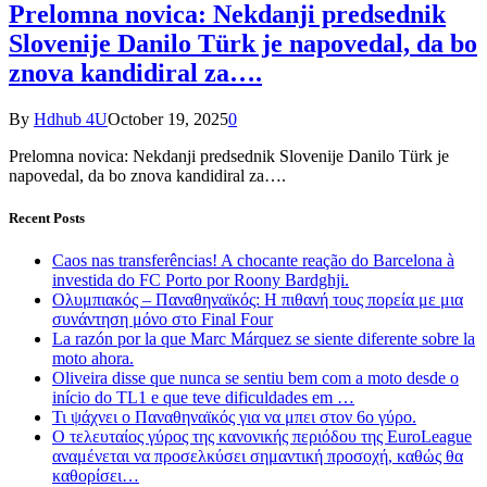
Prelomna novica: Nekdanji predsednik
Slovenije Danilo Türk je napovedal, da bo
znova kandidiral za….
By
Hdhub 4U
October 19, 2025
0
Prelomna novica: Nekdanji predsednik Slovenije Danilo Türk je
napovedal, da bo znova kandidiral za….
Recent Posts
Caos nas transferências! A chocante reação do Barcelona à
investida do FC Porto por Roony Bardghji.
Ολυμπιακός – Παναθηναϊκός: Η πιθανή τους πορεία με μια
συνάντηση μόνο στο Final Four
La razón por la que Marc Márquez se siente diferente sobre la
moto ahora.
Oliveira disse que nunca se sentiu bem com a moto desde o
início do TL1 e que teve dificuldades em …
Τι ψάχνει ο Παναθηναϊκός για να μπει στον 6ο γύρο.
Ο τελευταίος γύρος της κανονικής περιόδου της EuroLeague
αναμένεται να προσελκύσει σημαντική προσοχή, καθώς θα
καθορίσει…