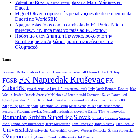
Valentino Rossi planea reemplazar a Marc Márquez en
Ducati.
Miguel Oliveira opõe-se às penalizações de desempenho da
Ducati no WorldSBK
Apague estas fotos com a camisola do FC Porto. Não a
mereces.”, “Nunca mais voltarás ao FC Porto.”
Πρόστιμο στον Δημήτρη Γιαννακόπουλο από την
EuroLeague για δηλώσεις μετά τον αγώνα με τον
Ολυμπιακό.
Tags
Brownell
Buffalo Sabres
Clemson Tigers men’s basketball
Dennis Gilbert
FC Rapid
FK Napredak Kruševac
FCSB
FK
Čukarički
gata să zguduie Liga 1!”...citește mai mult
Italy
Jacob Bernard-Docker
Jake
Wahlin
Jayden Daniels
Jeremy McNichols
JJ Peterka
judd Utermark
Kalyn Ponga
keď
bývalý prezident Andrej Kiska bol v lietadle do Rumunska
keď sa zrazu lietadlo
Kliff
Kingsbury
Lehi Hopoate
Littlejohn Coliseum
Mike Evans
Music
Ole Miss baseball.
Pederson
Prelomna novica: Nekdanji predsednik Slovenije Danilo Türk je napovedal
Romanian
Serbian SuperLiga
Slovak
Slovakia
Slovenia
Swayze
Field
Tampa Bay Buccaneers
Terry McLaurin’s
Tom Trbojevic
Tony Mestrov
Trent Baalke
Universitatea
university
Universității Craiova
Western Kentucky
Šok na Slovensku
Ολυμπιακού
„Ahanor: Omul de diferență al lui Dinamo