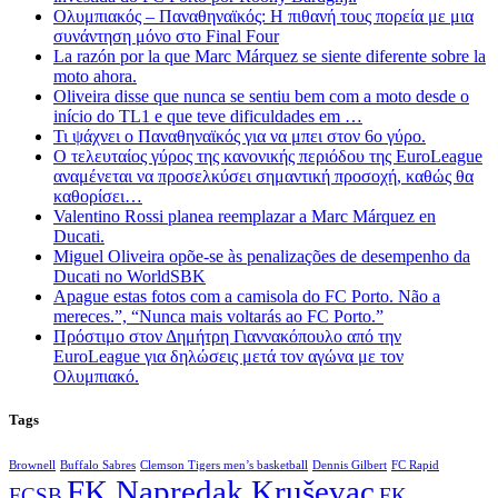
Ολυμπιακός – Παναθηναϊκός: Η πιθανή τους πορεία με μια
συνάντηση μόνο στο Final Four
La razón por la que Marc Márquez se siente diferente sobre la
moto ahora.
Oliveira disse que nunca se sentiu bem com a moto desde o
início do TL1 e que teve dificuldades em …
Τι ψάχνει ο Παναθηναϊκός για να μπει στον 6ο γύρο.
Ο τελευταίος γύρος της κανονικής περιόδου της EuroLeague
αναμένεται να προσελκύσει σημαντική προσοχή, καθώς θα
καθορίσει…
Valentino Rossi planea reemplazar a Marc Márquez en
Ducati.
Miguel Oliveira opõe-se às penalizações de desempenho da
Ducati no WorldSBK
Apague estas fotos com a camisola do FC Porto. Não a
mereces.”, “Nunca mais voltarás ao FC Porto.”
Πρόστιμο στον Δημήτρη Γιαννακόπουλο από την
EuroLeague για δηλώσεις μετά τον αγώνα με τον
Ολυμπιακό.
Tags
Brownell
Buffalo Sabres
Clemson Tigers men’s basketball
Dennis Gilbert
FC Rapid
FK Napredak Kruševac
FCSB
FK