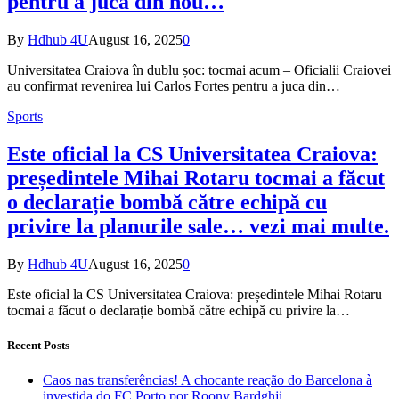
pentru a juca din nou…
By
Hdhub 4U
August 16, 2025
0
Universitatea Craiova în dublu șoc: tocmai acum – Oficialii Craiovei
au confirmat revenirea lui Carlos Fortes pentru a juca din…
Sports
Este oficial la CS Universitatea Craiova:
președintele Mihai Rotaru tocmai a făcut
o declarație bombă către echipă cu
privire la planurile sale… vezi mai multe.
By
Hdhub 4U
August 16, 2025
0
Este oficial la CS Universitatea Craiova: președintele Mihai Rotaru
tocmai a făcut o declarație bombă către echipă cu privire la…
Recent Posts
Caos nas transferências! A chocante reação do Barcelona à
investida do FC Porto por Roony Bardghji.