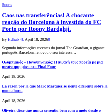
Sports
Caos nas transferências! A chocante
reação do Barcelona à investida do FC
Porto por Roony Bardghji.
By
Hdhub 4U
April 18, 2026
0
Segundo informações recentes do jornal The Guardian, o gigante
português Barcelona renovou o seu interesse…
Ολυμπιακός – Παναθηναϊκός: Η πιθανή τους πορεία με μια
συνάντηση μόνο στο Final Four
April 18, 2026
La razón por la que Marc Márquez se siente diferente sobre la
moto ahora.
April 18, 2026
Oliveira disse que nunca se sentiu bem com a moto desde o