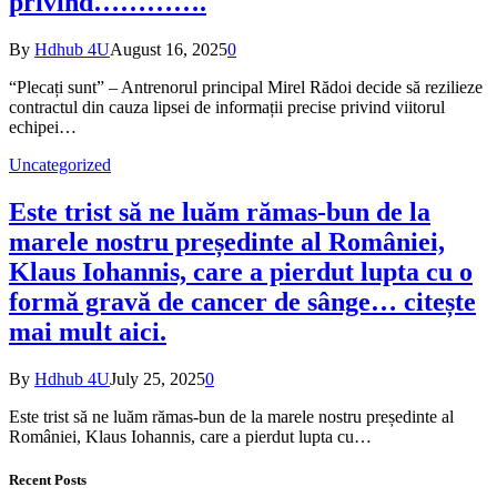
privind………….
By
Hdhub 4U
August 16, 2025
0
“Plecați sunt” – Antrenorul principal Mirel Rădoi decide să rezilieze
contractul din cauza lipsei de informații precise privind viitorul
echipei…
Uncategorized
Este trist să ne luăm rămas-bun de la
marele nostru președinte al României,
Klaus Iohannis, care a pierdut lupta cu o
formă gravă de cancer de sânge… citește
mai mult aici.
By
Hdhub 4U
July 25, 2025
0
Este trist să ne luăm rămas-bun de la marele nostru președinte al
României, Klaus Iohannis, care a pierdut lupta cu…
Recent Posts