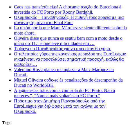
Caos nas transferências! A chocante reação do Barcelona à
investida do FC Porto por Roony Bardghji.
Ολυμπιακός – Παναθηναϊκός: Η πιθανή τους πορεία με μια
συνάντηση μόνο στο Final Four
La razón por la que Marc Márquez se siente diferente sobre la
moto ahora.
Oliveira disse que nunca se sentiu bem com a moto desde o
início do TL1 e que teve dificuldades em …
Τι ψάχνει ο Παναθηναϊκός για να μπει στον 6ο γύρο.
Ο τελευταίος γύρος της κανονικής περιόδου της EuroLeague
αναμένεται να προσελκύσει σημαντική προσοχή, καθώς θα
καθορίσει…
Valentino Rossi planea reemplazar a Marc Márquez en
Ducati.
Miguel Oliveira opõe-se às penalizações de desempenho da
Ducati no WorldSBK
Apague estas fotos com a camisola do FC Porto. Não a
mereces.”, “Nunca mais voltarás ao FC Porto.”
Πρόστιμο στον Δημήτρη Γιαννακόπουλο από την
EuroLeague για δηλώσεις μετά τον αγώνα με τον
Ολυμπιακό.
Tags