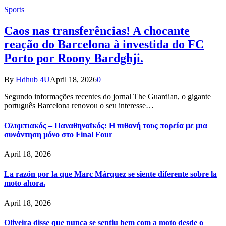
Sports
Caos nas transferências! A chocante
reação do Barcelona à investida do FC
Porto por Roony Bardghji.
By
Hdhub 4U
April 18, 2026
0
Segundo informações recentes do jornal The Guardian, o gigante
português Barcelona renovou o seu interesse…
Ολυμπιακός – Παναθηναϊκός: Η πιθανή τους πορεία με μια
συνάντηση μόνο στο Final Four
April 18, 2026
La razón por la que Marc Márquez se siente diferente sobre la
moto ahora.
April 18, 2026
Oliveira disse que nunca se sentiu bem com a moto desde o