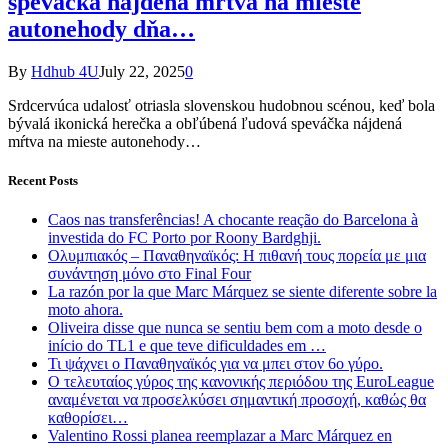
speváčka nájdená mŕtva na mieste
autonehody dňa…
By
Hdhub 4U
July 22, 2025
0
Srdcervúca udalosť otriasla slovenskou hudobnou scénou, keď bola
bývalá ikonická herečka a obľúbená ľudová speváčka nájdená
mŕtva na mieste autonehody…
Recent Posts
Caos nas transferências! A chocante reação do Barcelona à
investida do FC Porto por Roony Bardghji.
Ολυμπιακός – Παναθηναϊκός: Η πιθανή τους πορεία με μια
συνάντηση μόνο στο Final Four
La razón por la que Marc Márquez se siente diferente sobre la
moto ahora.
Oliveira disse que nunca se sentiu bem com a moto desde o
início do TL1 e que teve dificuldades em …
Τι ψάχνει ο Παναθηναϊκός για να μπει στον 6ο γύρο.
Ο τελευταίος γύρος της κανονικής περιόδου της EuroLeague
αναμένεται να προσελκύσει σημαντική προσοχή, καθώς θα
καθορίσει…
Valentino Rossi planea reemplazar a Marc Márquez en