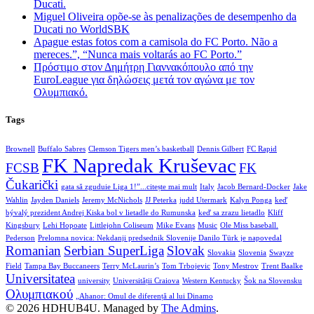
Ducati.
Miguel Oliveira opõe-se às penalizações de desempenho da
Ducati no WorldSBK
Apague estas fotos com a camisola do FC Porto. Não a
mereces.”, “Nunca mais voltarás ao FC Porto.”
Πρόστιμο στον Δημήτρη Γιαννακόπουλο από την
EuroLeague για δηλώσεις μετά τον αγώνα με τον
Ολυμπιακό.
Tags
Brownell
Buffalo Sabres
Clemson Tigers men’s basketball
Dennis Gilbert
FC Rapid
FK Napredak Kruševac
FCSB
FK
Čukarički
gata să zguduie Liga 1!”...citește mai mult
Italy
Jacob Bernard-Docker
Jake
Wahlin
Jayden Daniels
Jeremy McNichols
JJ Peterka
judd Utermark
Kalyn Ponga
keď
bývalý prezident Andrej Kiska bol v lietadle do Rumunska
keď sa zrazu lietadlo
Kliff
Kingsbury
Lehi Hopoate
Littlejohn Coliseum
Mike Evans
Music
Ole Miss baseball.
Pederson
Prelomna novica: Nekdanji predsednik Slovenije Danilo Türk je napovedal
Romanian
Serbian SuperLiga
Slovak
Slovakia
Slovenia
Swayze
Field
Tampa Bay Buccaneers
Terry McLaurin’s
Tom Trbojevic
Tony Mestrov
Trent Baalke
Universitatea
university
Universității Craiova
Western Kentucky
Šok na Slovensku
Ολυμπιακού
„Ahanor: Omul de diferență al lui Dinamo
© 2026 HDHUB4U. Managed by
The Admins
.