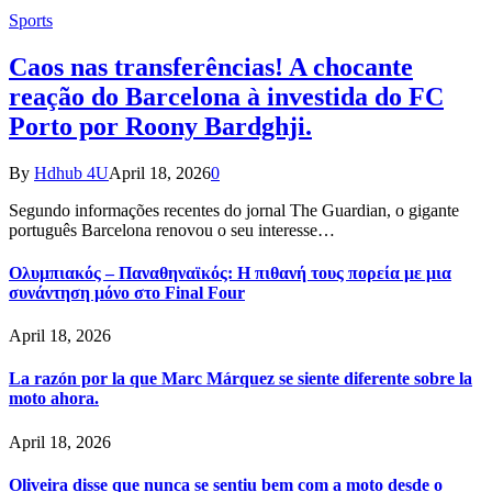
Sports
Caos nas transferências! A chocante
reação do Barcelona à investida do FC
Porto por Roony Bardghji.
By
Hdhub 4U
April 18, 2026
0
Segundo informações recentes do jornal The Guardian, o gigante
português Barcelona renovou o seu interesse…
Ολυμπιακός – Παναθηναϊκός: Η πιθανή τους πορεία με μια
συνάντηση μόνο στο Final Four
April 18, 2026
La razón por la que Marc Márquez se siente diferente sobre la
moto ahora.
April 18, 2026
Oliveira disse que nunca se sentiu bem com a moto desde o