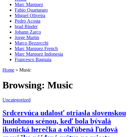
Marc Marquez
Fabio Quartararo
Miguel Oliveira
Pedro Acosta
brad Binder
Johann Zarco
Jorge Martin
Marco Bezzecchi
Marc Marquez French
Marc Marquez Indonesia
Francesco Bagnaia
Home
»
Music
Browsing:
Music
Uncategorized
Srdcervúca udalosť otriasla slovenskou
hudobnou scénou, keď bola bývalá
ikonická herečka a obľúbená ľudová