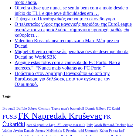
moto ahora.
Oliveira disse que nunca se sentiu bem com a moto desde o
início do TL1 e que teve dificuldades em …
Τι ψάχνει ο Παναθηναϊκός για να μπει στον 6ο γύρο.
Ο τελευταίος γύρος της κανονικής περιόδου της EuroLeague
αναμένεται να προσελκύσει σημαντική προσοχή, καθώς θα
καθορίσει…
Valentino Rossi planea reemplazar a Marc Márquez en
Ducati.
Miguel Oliveira opõe-se às penalizações de desempenho da
Ducati no WorldSBK
Apague estas fotos com a camisola do FC Porto. Não a
mereces.”, “Nunca mais voltarás ao FC Porto.”
Πρόστιμο στον Δημήτρη Γιαννακόπουλο από την
EuroLeague για δηλώσεις μετά τον αγώνα με τον
Ολυμπιακό.
Tags
Brownell
Buffalo Sabres
Clemson Tigers men’s basketball
Dennis Gilbert
FC Rapid
FK Napredak Kruševac
FCSB
FK
Čukarički
gata să zguduie Liga 1!”...citește mai mult
Italy
Jacob Bernard-Docker
Jake
Wahlin
Jayden Daniels
Jeremy McNichols
JJ Peterka
judd Utermark
Kalyn Ponga
keď