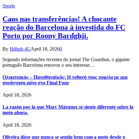
Sports
Caos nas transferências! A chocante
reação do Barcelona à investida do FC
Porto por Roony Bardghji.
By
Hdhub 4U
April 18, 2026
0
Segundo informações recentes do jornal The Guardian, o gigante
português Barcelona renovou o seu interesse…
Ολυμπιακός – Παναθηναϊκός: Η πιθανή τους πορεία με μια
συνάντηση μόνο στο Final Four
April 18, 2026
La razón por la que Marc Márquez se siente diferente sobre la
moto ahora.
April 18, 2026
Oliveira disse que nunca se sentiu bem com a moto desde o