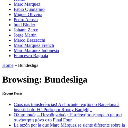
Marc Marquez
Fabio Quartararo
Miguel Oliveira
Pedro Acosta
brad Binder
Johann Zarco
Jorge Martin
Marco Bezzecchi
Marc Marquez French
Marc Marquez Indonesia
Francesco Bagnaia
Home
»
Bundesliga
Browsing:
Bundesliga
Recent Posts
Caos nas transferências! A chocante reação do Barcelona à
investida do FC Porto por Roony Bardghji.
Ολυμπιακός – Παναθηναϊκός: Η πιθανή τους πορεία με μια
συνάντηση μόνο στο Final Four
La razón por la que Marc Márquez se siente diferente sobre la