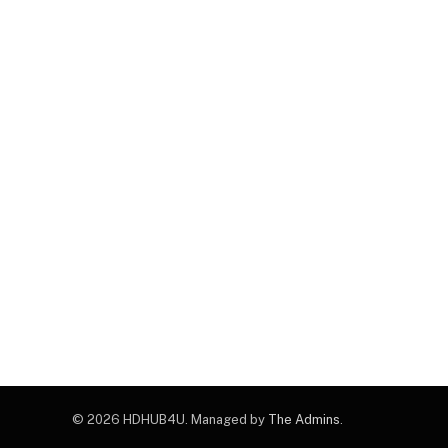
© 2026 HDHUB4U. Managed by
The Admins
.