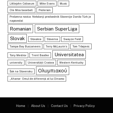
Littlejohn Coliseum
Mike Evans
Music
Ole Miss baseball.
Pederson
Prelomna novica: Nekdanji predsednik Slovenije Danilo Türk je
napovedal
Romanian
Serbian SuperLiga
Slovak
Slovakia
Slovenia
Swayze Field
Tampa Bay Buccaneers
Terry McLaurin’s
Tom Trbojevic
Universitatea
Tony Mestrov
Trent Baalke
university
Universității Craiova
Western Kentucky
Ολυμπιακού
Šok na Slovensku
„Ahanor: Omul de diferență al lui Dinamo
Home
About Us
Contact Us
Privacy Policy