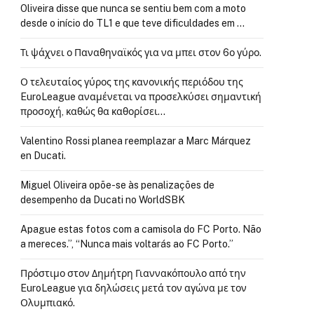
Oliveira disse que nunca se sentiu bem com a moto
desde o início do TL1 e que teve dificuldades em …
Τι ψάχνει ο Παναθηναϊκός για να μπει στον 6ο γύρο.
Ο τελευταίος γύρος της κανονικής περιόδου της
EuroLeague αναμένεται να προσελκύσει σημαντική
προσοχή, καθώς θα καθορίσει…
Valentino Rossi planea reemplazar a Marc Márquez
en Ducati.
Miguel Oliveira opõe-se às penalizações de
desempenho da Ducati no WorldSBK
Apague estas fotos com a camisola do FC Porto. Não
a mereces.”, “Nunca mais voltarás ao FC Porto.”
Πρόστιμο στον Δημήτρη Γιαννακόπουλο από την
EuroLeague για δηλώσεις μετά τον αγώνα με τον
Ολυμπιακό.