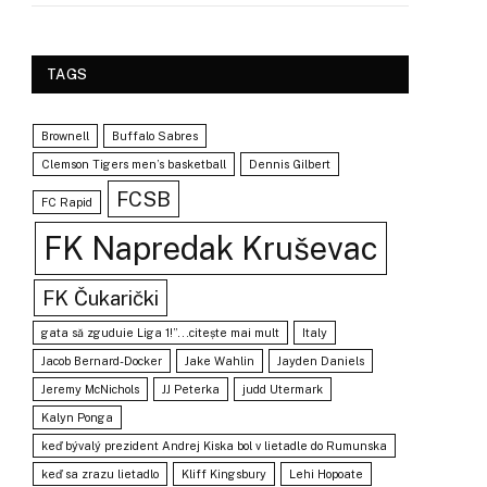
TAGS
Brownell
Buffalo Sabres
Clemson Tigers men’s basketball
Dennis Gilbert
FCSB
FC Rapid
FK Napredak Kruševac
FK Čukarički
gata să zguduie Liga 1!”...citește mai mult
Italy
Jacob Bernard-Docker
Jake Wahlin
Jayden Daniels
Jeremy McNichols
JJ Peterka
judd Utermark
Kalyn Ponga
keď bývalý prezident Andrej Kiska bol v lietadle do Rumunska
keď sa zrazu lietadlo
Kliff Kingsbury
Lehi Hopoate