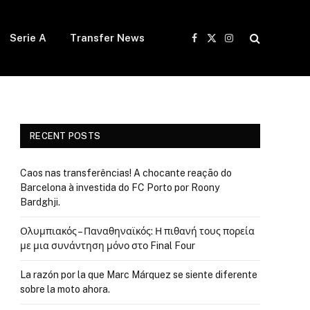
Serie A
Transfer News
Facebook
X
Instagram
(Twitter)
RECENT POSTS
Caos nas transferências! A chocante reação do
Barcelona à investida do FC Porto por Roony
Bardghji.
Ολυμπιακός – Παναθηναϊκός: Η πιθανή τους πορεία
με μια συνάντηση μόνο στο Final Four
La razón por la que Marc Márquez se siente diferente
sobre la moto ahora.