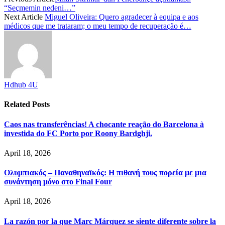
“Seçmemin nedeni…”
Next Article
Miguel Oliveira: Quero agradecer à equipa e aos
médicos que me trataram; o meu tempo de recuperação é…
Hdhub 4U
Related
Posts
Caos nas transferências! A chocante reação do Barcelona à
investida do FC Porto por Roony Bardghji.
April 18, 2026
Ολυμπιακός – Παναθηναϊκός: Η πιθανή τους πορεία με μια
συνάντηση μόνο στο Final Four
April 18, 2026
La razón por la que Marc Márquez se siente diferente sobre la