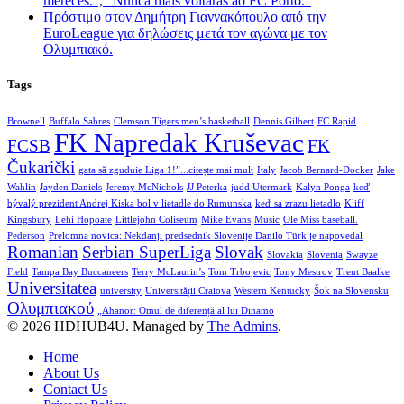
mereces.”, “Nunca mais voltarás ao FC Porto.”
Πρόστιμο στον Δημήτρη Γιαννακόπουλο από την
EuroLeague για δηλώσεις μετά τον αγώνα με τον
Ολυμπιακό.
Tags
Brownell
Buffalo Sabres
Clemson Tigers men’s basketball
Dennis Gilbert
FC Rapid
FK Napredak Kruševac
FCSB
FK
Čukarički
gata să zguduie Liga 1!”...citește mai mult
Italy
Jacob Bernard-Docker
Jake
Wahlin
Jayden Daniels
Jeremy McNichols
JJ Peterka
judd Utermark
Kalyn Ponga
keď
bývalý prezident Andrej Kiska bol v lietadle do Rumunska
keď sa zrazu lietadlo
Kliff
Kingsbury
Lehi Hopoate
Littlejohn Coliseum
Mike Evans
Music
Ole Miss baseball.
Pederson
Prelomna novica: Nekdanji predsednik Slovenije Danilo Türk je napovedal
Romanian
Serbian SuperLiga
Slovak
Slovakia
Slovenia
Swayze
Field
Tampa Bay Buccaneers
Terry McLaurin’s
Tom Trbojevic
Tony Mestrov
Trent Baalke
Universitatea
university
Universității Craiova
Western Kentucky
Šok na Slovensku
Ολυμπιακού
„Ahanor: Omul de diferență al lui Dinamo
© 2026 HDHUB4U. Managed by
The Admins
.
Home
About Us
Contact Us