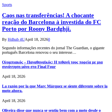
Sports
Caos nas transferências! A chocante
reação do Barcelona à investida do FC
Porto por Roony Bardghji.
By
Hdhub 4U
April 18, 2026
0
Segundo informações recentes do jornal The Guardian, o gigante
português Barcelona renovou o seu interesse…
Ολυμπιακός – Παναθηναϊκός: Η πιθανή τους πορεία με μια
συνάντηση μόνο στο Final Four
April 18, 2026
La razón por la que Marc Márquez se siente diferente sobre la
moto ahora.
April 18, 2026
Oliveira disse que nunca se sentiu bem com a moto desde o