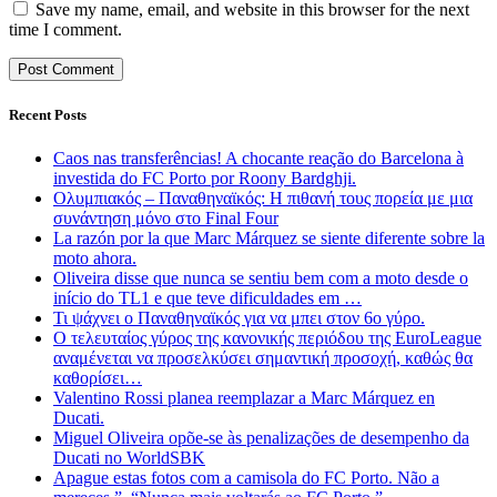
Save my name, email, and website in this browser for the next
time I comment.
Recent Posts
Caos nas transferências! A chocante reação do Barcelona à
investida do FC Porto por Roony Bardghji.
Ολυμπιακός – Παναθηναϊκός: Η πιθανή τους πορεία με μια
συνάντηση μόνο στο Final Four
La razón por la que Marc Márquez se siente diferente sobre la
moto ahora.
Oliveira disse que nunca se sentiu bem com a moto desde o
início do TL1 e que teve dificuldades em …
Τι ψάχνει ο Παναθηναϊκός για να μπει στον 6ο γύρο.
Ο τελευταίος γύρος της κανονικής περιόδου της EuroLeague
αναμένεται να προσελκύσει σημαντική προσοχή, καθώς θα
καθορίσει…
Valentino Rossi planea reemplazar a Marc Márquez en
Ducati.
Miguel Oliveira opõe-se às penalizações de desempenho da
Ducati no WorldSBK
Apague estas fotos com a camisola do FC Porto. Não a