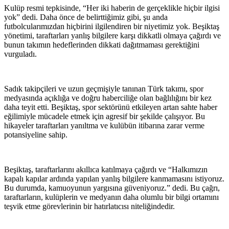
Kulüp resmi tepkisinde, “Her iki haberin de gerçeklikle hiçbir ilgisi
yok” dedi. Daha önce de belirttiğimiz gibi, şu anda
futbolcularımızdan hiçbirini ilgilendiren bir niyetimiz yok. Beşiktaş
yönetimi, taraftarları yanlış bilgilere karşı dikkatli olmaya çağırdı ve
bunun takımın hedeflerinden dikkati dağıtmaması gerektiğini
vurguladı.
Sadık takipçileri ve uzun geçmişiyle tanınan Türk takımı, spor
medyasında açıklığa ve doğru haberciliğe olan bağlılığını bir kez
daha teyit etti. Beşiktaş, spor sektörünü etkileyen artan sahte haber
eğilimiyle mücadele etmek için agresif bir şekilde çalışıyor. Bu
hikayeler taraftarları yanıltma ve kulübün itibarına zarar verme
potansiyeline sahip.
Beşiktaş, taraftarlarını akıllıca katılmaya çağırdı ve “Halkımızın
kapalı kapılar ardında yapılan yanlış bilgilere kanmamasını istiyoruz.
Bu durumda, kamuoyunun yargısına güveniyoruz.” dedi. Bu çağrı,
taraftarların, kulüplerin ve medyanın daha olumlu bir bilgi ortamını
teşvik etme görevlerinin bir hatırlatıcısı niteliğindedir.