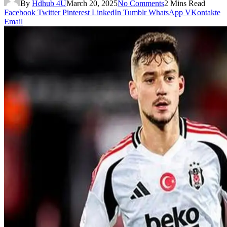
By
Hdhub 4U
March 20, 2025
No Comments
2 Mins Read
Facebook
Twitter
Pinterest
LinkedIn
Tumblr
WhatsApp
VKontakte
Email