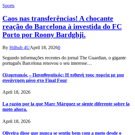
Sports
Caos nas transferências! A chocante
reação do Barcelona à investida do FC
Porto por Roony Bardghji.
By
Hdhub 4U
April 18, 2026
0
Segundo informações recentes do jornal The Guardian, o gigante
português Barcelona renovou o seu interesse…
Ολυμπιακός – Παναθηναϊκός: Η πιθανή τους πορεία με μια
συνάντηση μόνο στο Final Four
April 18, 2026
La razón por la que Marc Márquez se siente diferente sobre la
moto ahora.
April 18, 2026
Oliveira disse que nunca se sentiu bem com a moto desde o