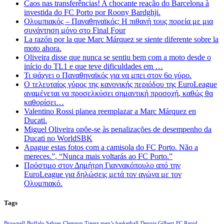
Caos nas transferências! A chocante reação do Barcelona à
investida do FC Porto por Roony Bardghji.
Ολυμπιακός – Παναθηναϊκός: Η πιθανή τους πορεία με μια
συνάντηση μόνο στο Final Four
La razón por la que Marc Márquez se siente diferente sobre la
moto ahora.
Oliveira disse que nunca se sentiu bem com a moto desde o
início do TL1 e que teve dificuldades em …
Τι ψάχνει ο Παναθηναϊκός για να μπει στον 6ο γύρο.
Ο τελευταίος γύρος της κανονικής περιόδου της EuroLeague
αναμένεται να προσελκύσει σημαντική προσοχή, καθώς θα
καθορίσει…
Valentino Rossi planea reemplazar a Marc Márquez en
Ducati.
Miguel Oliveira opõe-se às penalizações de desempenho da
Ducati no WorldSBK
Apague estas fotos com a camisola do FC Porto. Não a
mereces.”, “Nunca mais voltarás ao FC Porto.”
Πρόστιμο στον Δημήτρη Γιαννακόπουλο από την
EuroLeague για δηλώσεις μετά τον αγώνα με τον
Ολυμπιακό.
Tags
Brownell
Buffalo Sabres
Clemson Tigers men’s basketball
Dennis Gilbert
FC Rapid