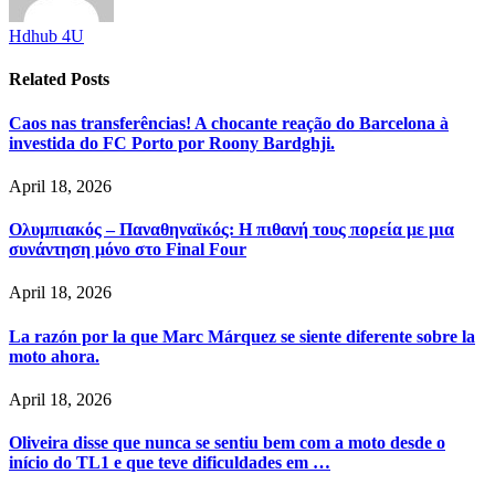
Hdhub 4U
Related
Posts
Caos nas transferências! A chocante reação do Barcelona à
investida do FC Porto por Roony Bardghji.
April 18, 2026
Ολυμπιακός – Παναθηναϊκός: Η πιθανή τους πορεία με μια
συνάντηση μόνο στο Final Four
April 18, 2026
La razón por la que Marc Márquez se siente diferente sobre la
moto ahora.
April 18, 2026
Oliveira disse que nunca se sentiu bem com a moto desde o
início do TL1 e que teve dificuldades em …