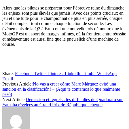
Alors que les pilotes se préparent pour l’épreuve reine du dimanche,
les enjeux sont plus élevés que jamais. Avec des points cruciaux en
jeu et une lutte pour le championnat de plus en plus serrée, chaque
détail compte – tout comme chaque fraction de seconde. Les
événements de la Q2 à Brno ont une nouvelle fois démontré que le
MotoGP est un sport de marges infimes, où la frontière entre réussite
et mésaventure est aussi fine que le pneu slick d’une machine de
course.
Share.
Facebook
Twitter
Pinterest
LinkedIn
Tumblr
WhatsApp
Email
Previous Article
¡No vas a creer cómo Marc Márquez evitó una
sanción en la clasificación! – ¡Aquí te contamos lo que realmente
pasó!
Next Article
Démission et regrets : les difficultés de Quartararo sur
Yamaha révélées au Grand Prix de République tchèque