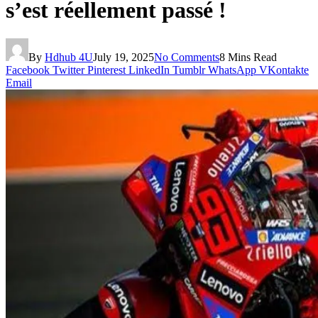
s’est réellement passé !
By
Hdhub 4U
July 19, 2025
No Comments
8 Mins Read
Facebook
Twitter
Pinterest
LinkedIn
Tumblr
WhatsApp
VKontakte
Email