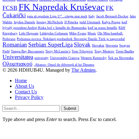
FK Napredak Kruševac
FCSB
FK
Čukarički
gata să zguduie Liga 1!”...citește mai mult
Italy
Jacob Bernard-Docker
Jake
Wahlin
Jayden Daniels
Jeremy McNichols
JJ Peterka
judd Utermark
Kalyn Ponga
keď
bývalý prezident Andrej Kiska bol v lietadle do Rumunska
keď sa zrazu lietadlo
Kliff
Kingsbury
Lehi Hopoate
Littlejohn Coliseum
Mike Evans
Music
Ole Miss baseball.
Pederson
Prelomna novica: Nekdanji predsednik Slovenije Danilo Türk je napovedal
Romanian
Serbian SuperLiga
Slovak
Slovakia
Slovenia
Swayze
Field
Tampa Bay Buccaneers
Terry McLaurin’s
Tom Trbojevic
Tony Mestrov
Trent Baalke
Universitatea
university
Universității Craiova
Western Kentucky
Šok na Slovensku
Ολυμπιακού
„Ahanor: Omul de diferență al lui Dinamo
© 2026 HDHUB4U. Managed by
The Admins
.
Home
About Us
Contact Us
Privacy Policy
Submit
Type above and press
Enter
to search. Press
Esc
to cancel.