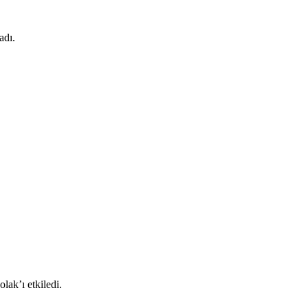
adı.
lak’ı etkiledi.