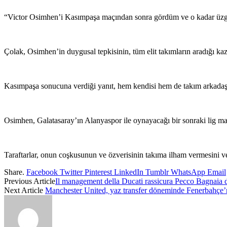
“Victor Osimhen’i Kasımpaşa maçından sonra gördüm ve o kadar üzgünd
Çolak, Osimhen’in duygusal tepkisinin, tüm elit takımların aradığı k
Kasımpaşa sonucuna verdiği yanıt, hem kendisi hem de takım arkadaşla
Osimhen, Galatasaray’ın Alanyaspor ile oynayacağı bir sonraki lig maç
Taraftarlar, onun coşkusunun ve özverisinin takıma ilham vermesini ve
Share.
Facebook
Twitter
Pinterest
LinkedIn
Tumblr
WhatsApp
Email
Previous Article
Il management della Ducati rassicura Pecco Bagnaia do
Next Article
Manchester United, yaz transfer döneminde Fenerbahçe’ni