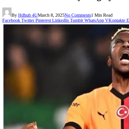
By
Hdhub 4U
March 8, 2025
No Comments
1 Min Read
Facebook
Twitter
Pinterest
LinkedIn
Tumblr
WhatsApp
VKontakte
E