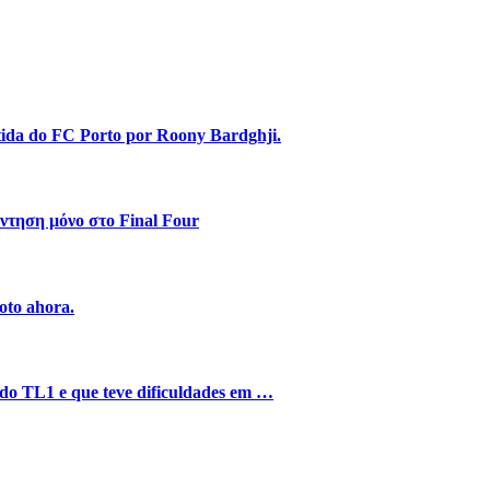
stida do FC Porto por Roony Bardghji.
ντηση μόνο στο Final Four
oto ahora.
o do TL1 e que teve dificuldades em …