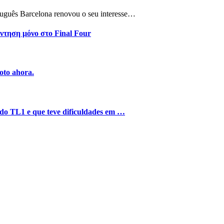
tuguês Barcelona renovou o seu interesse…
ντηση μόνο στο Final Four
oto ahora.
o do TL1 e que teve dificuldades em …