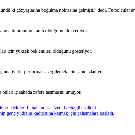
ü ki gözyaşlarına boğulma noktasına gelmişti,” dedi. Futbolcular aras
azanma tutumunun kanıtı olduğunu iddia ediyor.
rı için yüksek beklentileri olduğunu gösteriyor.
ında iyi bir performans sergilemek için sabırsızlanıyor.
 onları iç sahada zafere taşımasını umuyor.
po il MotoGP thailandese. Vedi i dettagli espliciti.
n genç yıldızını kadrosuna katmak için çalışmalara başladı.