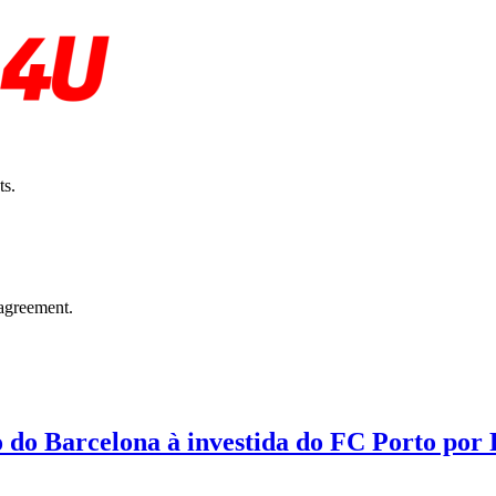
ts.
agreement.
o do Barcelona à investida do FC Porto por