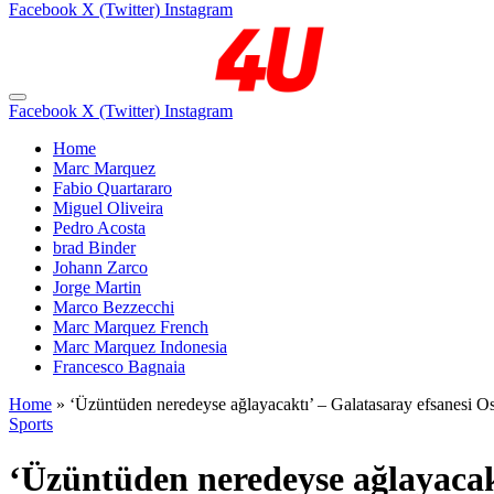
Facebook
X (Twitter)
Instagram
Facebook
X (Twitter)
Instagram
Home
Marc Marquez
Fabio Quartararo
Miguel Oliveira
Pedro Acosta
brad Binder
Johann Zarco
Jorge Martin
Marco Bezzecchi
Marc Marquez French
Marc Marquez Indonesia
Francesco Bagnaia
Home
»
‘Üzüntüden neredeyse ağlayacaktı’ – Galatasaray efsanesi Os
Sports
‘Üzüntüden neredeyse ağlayacakt