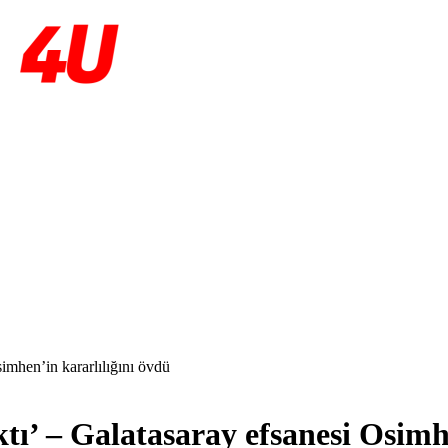
imhen’in kararlılığını övdü
ı’ – Galatasaray efsanesi Osimhe