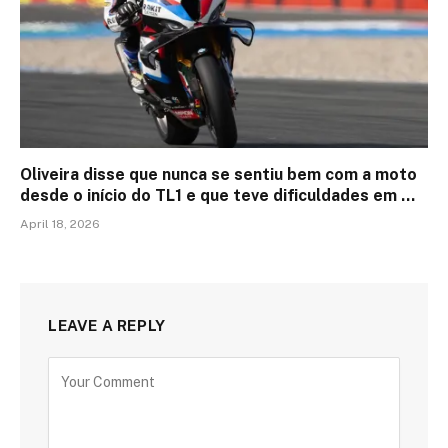
Oliveira disse que nunca se sentiu bem com a moto
desde o início do TL1 e que teve dificuldades em …
April 18, 2026
LEAVE A REPLY