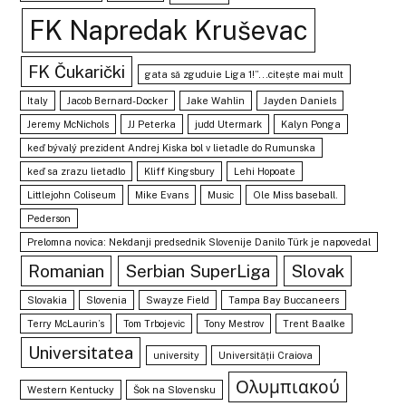
FK Napredak Kruševac
FK Čukarički
gata să zguduie Liga 1!”...citește mai mult
Italy
Jacob Bernard-Docker
Jake Wahlin
Jayden Daniels
Jeremy McNichols
JJ Peterka
judd Utermark
Kalyn Ponga
keď bývalý prezident Andrej Kiska bol v lietadle do Rumunska
keď sa zrazu lietadlo
Kliff Kingsbury
Lehi Hopoate
Littlejohn Coliseum
Mike Evans
Music
Ole Miss baseball.
Pederson
Prelomna novica: Nekdanji predsednik Slovenije Danilo Türk je napovedal
Romanian
Serbian SuperLiga
Slovak
Slovakia
Slovenia
Swayze Field
Tampa Bay Buccaneers
Terry McLaurin’s
Tom Trbojevic
Tony Mestrov
Trent Baalke
Universitatea
university
Universității Craiova
Ολυμπιακού
Western Kentucky
Šok na Slovensku