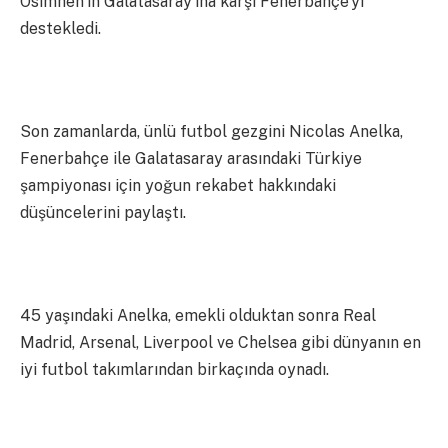
Osimhen’in Galatasaray’ına karşı Fenerbahçe’yi
destekledi.
Son zamanlarda, ünlü futbol gezgini Nicolas Anelka,
Fenerbahçe ile Galatasaray arasındaki Türkiye
şampiyonası için yoğun rekabet hakkındaki
düşüncelerini paylaştı.
45 yaşındaki Anelka, emekli olduktan sonra Real
Madrid, Arsenal, Liverpool ve Chelsea gibi dünyanın en
iyi futbol takımlarından birkaçında oynadı.