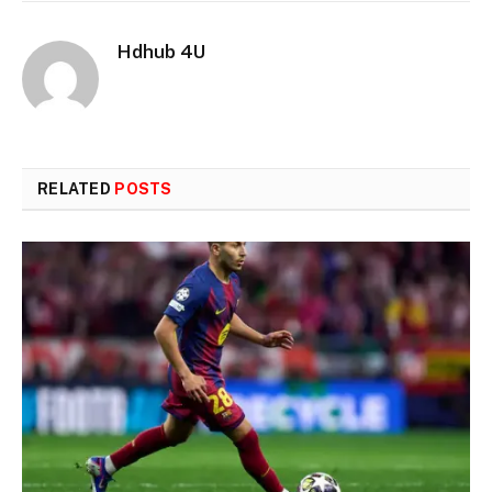
Hdhub 4U
RELATED
POSTS