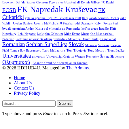
Brownell
Buffalo Sabres
Clemson Tigers men’s basketball
Dennis Gilbert
FC Rapid
FK Napredak Kruševac
FCSB
FK
Čukarički
gata să zguduie Liga 1!”...citește mai mult
Italy
Jacob Bernard-Docker
Jake
Wahlin
Jayden Daniels
Jeremy McNichols
JJ Peterka
judd Utermark
Kalyn Ponga
keď
bývalý prezident Andrej Kiska bol v lietadle do Rumunska
keď sa zrazu lietadlo
Kliff
Kingsbury
Lehi Hopoate
Littlejohn Coliseum
Mike Evans
Music
Ole Miss baseball.
Pederson
Prelomna novica: Nekdanji predsednik Slovenije Danilo Türk je napovedal
Romanian
Serbian SuperLiga
Slovak
Slovakia
Slovenia
Swayze
Field
Tampa Bay Buccaneers
Terry McLaurin’s
Tom Trbojevic
Tony Mestrov
Trent Baalke
Universitatea
university
Universității Craiova
Western Kentucky
Šok na Slovensku
Ολυμπιακού
„Ahanor: Omul de diferență al lui Dinamo
© 2026 HDHUB4U. Managed by
The Admins
.
Home
About Us
Contact Us
Privacy Policy
Submit
Type above and press
Enter
to search. Press
Esc
to cancel.