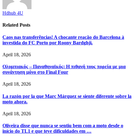
Hdhub 4U
Related
Posts
Caos nas transferências! A chocante reação do Barcelona à
investida do FC Porto por Roony Bardghji.
April 18, 2026
Ολυμπιακός – Παναθηναϊκός: Η πιθανή τους πορεία με μια
συνάντηση μόνο στο Final Four
April 18, 2026
La razón por la que Marc Márquez se siente diferente sobre la
moto ahora.
April 18, 2026
Oliveira disse que nunca se sentiu bem com a moto desde o
início do TL1 e que teve dificuldades em …