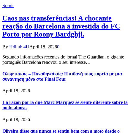
Sports
Caos nas transferências! A chocante
reação do Barcelona à investida do FC
Porto por Roony Bardghji.
By
Hdhub 4U
April 18, 2026
0
Segundo informações recentes do jornal The Guardian, o gigante
português Barcelona renovou o seu interesse…
Ολυμπιακός – Παναθηναϊκός: Η πιθανή τους πορεία με μια
συνάντηση μόνο στο Final Four
April 18, 2026
La razón por la que Marc Márquez se siente diferente sobre la
moto ahora.
April 18, 2026
Oliveira disse que nunca se sentiu bem com a moto desde o