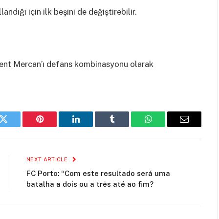
dığı için ilk beşini de değiştirebilir.
ent Mercan’ı defans kombinasyonu olarak
k
Twitter
Pinterest
LinkedIn
Tumblr
WhatsApp
Email
NEXT ARTICLE
FC Porto: “Com este resultado será uma
batalha a dois ou a três até ao fim?