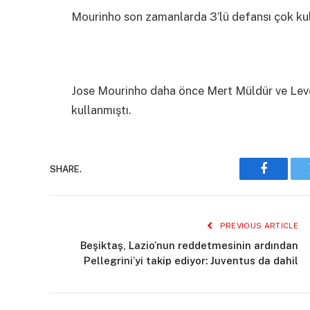
Mourinho son zamanlarda 3’lü defansı çok kullan
Jose Mourinho daha önce Mert Müldür ve Lev
kullanmıştı.
SHARE.
Faceboo
PREVIOUS ARTICLE
Beşiktaş, Lazio’nun reddetmesinin ardından
Pellegrini’yi takip ediyor: Juventus da dahil