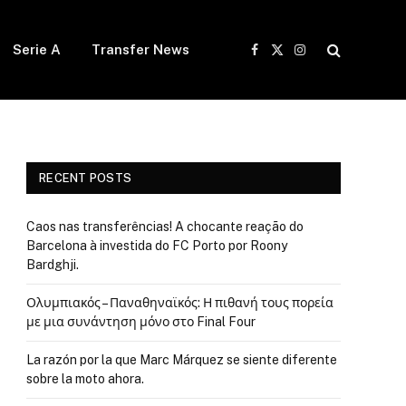
Serie A
Transfer News
Facebook
X
Instagram
(Twitter)
RECENT POSTS
Caos nas transferências! A chocante reação do
Barcelona à investida do FC Porto por Roony
Bardghji.
Ολυμπιακός – Παναθηναϊκός: Η πιθανή τους πορεία
με μια συνάντηση μόνο στο Final Four
La razón por la que Marc Márquez se siente diferente
sobre la moto ahora.