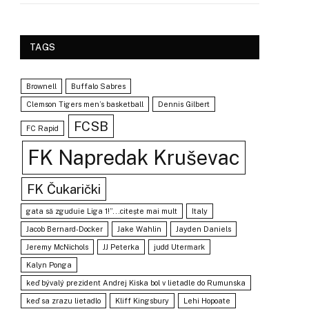
TAGS
Brownell
Buffalo Sabres
Clemson Tigers men’s basketball
Dennis Gilbert
FCSB
FC Rapid
FK Napredak Kruševac
FK Čukarički
gata să zguduie Liga 1!”...citește mai mult
Italy
Jacob Bernard-Docker
Jake Wahlin
Jayden Daniels
Jeremy McNichols
JJ Peterka
judd Utermark
Kalyn Ponga
keď bývalý prezident Andrej Kiska bol v lietadle do Rumunska
keď sa zrazu lietadlo
Kliff Kingsbury
Lehi Hopoate