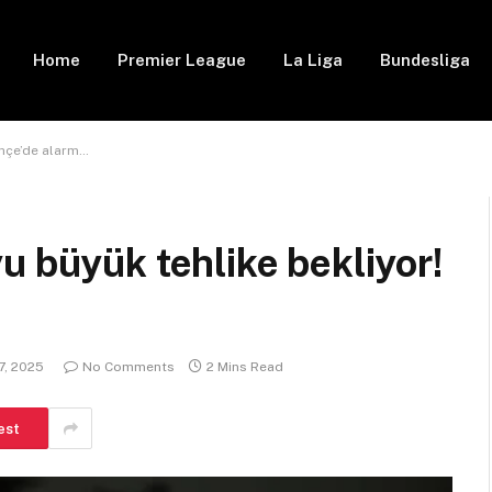
Home
Premier League
La Liga
Bundesliga
ahçe’de alarm…
u büyük tehlike bekliyor!
7, 2025
No Comments
2 Mins Read
est