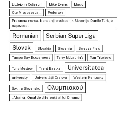
Littlejohn Coliseum
Mike Evans
Music
Ole Miss baseball.
Pederson
Prelomna novica: Nekdanji predsednik Slovenije Danilo Türk je
napovedal
Romanian
Serbian SuperLiga
Slovak
Slovakia
Slovenia
Swayze Field
Tampa Bay Buccaneers
Terry McLaurin’s
Tom Trbojevic
Universitatea
Tony Mestrov
Trent Baalke
university
Universității Craiova
Western Kentucky
Ολυμπιακού
Šok na Slovensku
„Ahanor: Omul de diferență al lui Dinamo