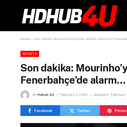
Home
»
Son dakika: Mourinho’yu büyük tehlike bekliyor! Fenerb
SPORTS
Son dakika: Mourinho’y
Fenerbahçe’de alarm…
By
Hdhub 4U
February 7, 2025
Updated:
February 
Facebook
Twitter
Pinter