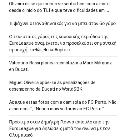
Oliveira disse que nunca se sentiu bem com a moto
desde o início do TL1 e que teve dificuldades em …
Τι ψάχνει ο Παναθηναϊκός για να μπει στον 6ο γύρο.
Ο τελευταίος γύρος της κανονικής περιόδου της
EuroLeague αναμένεται να προσελκύσει σημαντική
προσοχή, καθώς θα καθορίσει…
Valentino Rossi planea reemplazar a Marc Márquez
en Ducati.
Miguel Oliveira opõe-se às penalizações de
desempenho da Ducati no WorldSBK
Apague estas fotos com a camisola do FC Porto. Não
a mereces.”, “Nunca mais voltarás ao FC Porto.”
Πρόστιμο στον Δημήτρη Γιαννακόπουλο από την
EuroLeague για δηλώσεις μετά τον αγώνα με τον
Ολυμπιακό.