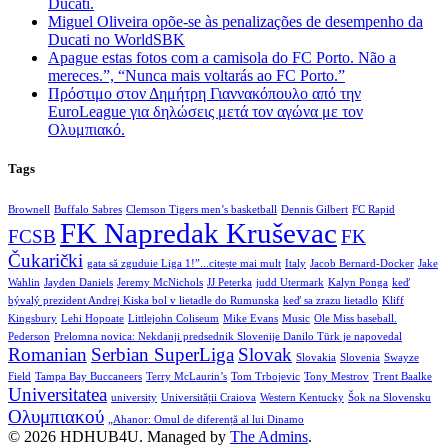
Ducati.
Miguel Oliveira opõe-se às penalizações de desempenho da
Ducati no WorldSBK
Apague estas fotos com a camisola do FC Porto. Não a
mereces.”, “Nunca mais voltarás ao FC Porto.”
Πρόστιμο στον Δημήτρη Γιαννακόπουλο από την
EuroLeague για δηλώσεις μετά τον αγώνα με τον
Ολυμπιακό.
Tags
Brownell
Buffalo Sabres
Clemson Tigers men’s basketball
Dennis Gilbert
FC Rapid
FK Napredak Kruševac
FCSB
FK
Čukarički
gata să zguduie Liga 1!”...citește mai mult
Italy
Jacob Bernard-Docker
Jake
Wahlin
Jayden Daniels
Jeremy McNichols
JJ Peterka
judd Utermark
Kalyn Ponga
keď
bývalý prezident Andrej Kiska bol v lietadle do Rumunska
keď sa zrazu lietadlo
Kliff
Kingsbury
Lehi Hopoate
Littlejohn Coliseum
Mike Evans
Music
Ole Miss baseball.
Pederson
Prelomna novica: Nekdanji predsednik Slovenije Danilo Türk je napovedal
Romanian
Serbian SuperLiga
Slovak
Slovakia
Slovenia
Swayze
Field
Tampa Bay Buccaneers
Terry McLaurin’s
Tom Trbojevic
Tony Mestrov
Trent Baalke
Universitatea
university
Universității Craiova
Western Kentucky
Šok na Slovensku
Ολυμπιακού
„Ahanor: Omul de diferență al lui Dinamo
© 2026 HDHUB4U. Managed by
The Admins
.