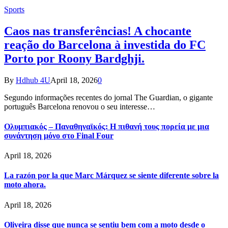
Sports
Caos nas transferências! A chocante
reação do Barcelona à investida do FC
Porto por Roony Bardghji.
By
Hdhub 4U
April 18, 2026
0
Segundo informações recentes do jornal The Guardian, o gigante
português Barcelona renovou o seu interesse…
Ολυμπιακός – Παναθηναϊκός: Η πιθανή τους πορεία με μια
συνάντηση μόνο στο Final Four
April 18, 2026
La razón por la que Marc Márquez se siente diferente sobre la
moto ahora.
April 18, 2026
Oliveira disse que nunca se sentiu bem com a moto desde o