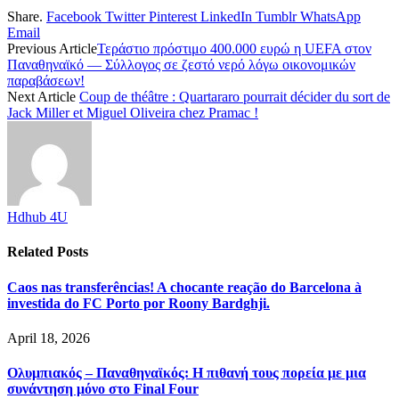
Share.
Facebook
Twitter
Pinterest
LinkedIn
Tumblr
WhatsApp
Email
Previous Article
Τεράστιο πρόστιμο 400.000 ευρώ η UEFA στον
Παναθηναϊκό — Σύλλογος σε ζεστό νερό λόγω οικονομικών
παραβάσεων!
Next Article
Coup de théâtre : Quartararo pourrait décider du sort de
Jack Miller et Miguel Oliveira chez Pramac !
Hdhub 4U
Related
Posts
Caos nas transferências! A chocante reação do Barcelona à
investida do FC Porto por Roony Bardghji.
April 18, 2026
Ολυμπιακός – Παναθηναϊκός: Η πιθανή τους πορεία με μια
συνάντηση μόνο στο Final Four