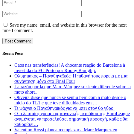
Save my name, email, and website in this browser for the next
time I comment.
Recent Posts
Caos nas transferências! A chocante reação do Barcelona à
investida do FC Porto por Roony Bardghji.
Ολυμπιακός – Παναθηναϊκός: Η πιθανή τους πορεία με μια
συνάντηση μόνο στο Final Four
La razón por la que Marc Márquez se siente diferente sobre la
moto ahora.
Oliveira disse que nunca se sentiu bem com a moto desde o
início do TL1 e que teve dificuldades em …
Τι ψάχνει ο Παναθηναϊκός για να μπει στον 6ο γύρο.
Ο τελευταίος γύρος της κανονικής περιόδου της EuroLeague
αναμένεται να προσελκύσει σημαντική προσοχή, καθώς θα
καθορίσει…
Valentino Rossi planea reemplazar a Marc Márquez en