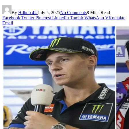
By
Hdhub 4U
July 5, 2025
No Comments
8 Mins Read
Facebook
Twitter
Pinterest
LinkedIn
Tumblr
WhatsApp
VKontakte
Email