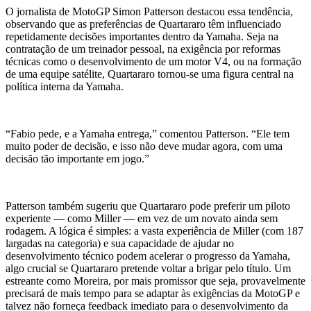
O jornalista de MotoGP Simon Patterson destacou essa tendência,
observando que as preferências de Quartararo têm influenciado
repetidamente decisões importantes dentro da Yamaha. Seja na
contratação de um treinador pessoal, na exigência por reformas
técnicas como o desenvolvimento de um motor V4, ou na formação
de uma equipe satélite, Quartararo tornou-se uma figura central na
política interna da Yamaha.
“Fabio pede, e a Yamaha entrega,” comentou Patterson. “Ele tem
muito poder de decisão, e isso não deve mudar agora, com uma
decisão tão importante em jogo.”
Patterson também sugeriu que Quartararo pode preferir um piloto
experiente — como Miller — em vez de um novato ainda sem
rodagem. A lógica é simples: a vasta experiência de Miller (com 187
largadas na categoria) e sua capacidade de ajudar no
desenvolvimento técnico podem acelerar o progresso da Yamaha,
algo crucial se Quartararo pretende voltar a brigar pelo título. Um
estreante como Moreira, por mais promissor que seja, provavelmente
precisará de mais tempo para se adaptar às exigências da MotoGP e
talvez não forneça feedback imediato para o desenvolvimento da