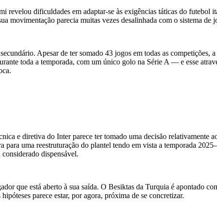
 revelou dificuldades em adaptar-se às exigências táticas do futebol it
ua movimentação parecia muitas vezes desalinhada com o sistema de jog
secundário. Apesar de ter somado 43 jogos em todas as competições, a
s durante toda a temporada, com um único golo na Série A — e esse atr
oca.
cnica e diretiva do Inter parece ter tomado uma decisão relativamente 
a para uma reestruturação do plantel tendo em vista a temporada 2025–
a considerado dispensável.
jogador que está aberto à sua saída. O Besiktas da Turquia é apontado 
óteses parece estar, por agora, próxima de se concretizar.