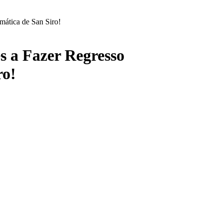
mática de San Siro!
s a Fazer Regresso
ro!