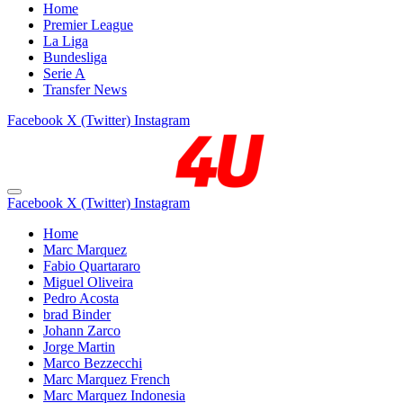
Home
Premier League
La Liga
Bundesliga
Serie A
Transfer News
Facebook
X (Twitter)
Instagram
Facebook
X (Twitter)
Instagram
Home
Marc Marquez
Fabio Quartararo
Miguel Oliveira
Pedro Acosta
brad Binder
Johann Zarco
Jorge Martin
Marco Bezzecchi
Marc Marquez French
Marc Marquez Indonesia