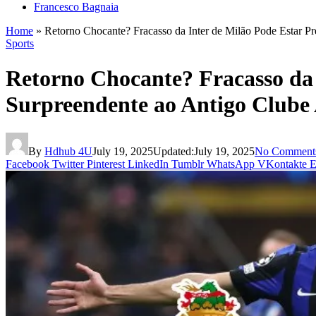
Francesco Bagnaia
Home
»
Retorno Chocante? Fracasso da Inter de Milão Pode Estar Pr
Sports
Retorno Chocante? Fracasso da 
Surpreendente ao Antigo Clube 
By
Hdhub 4U
July 19, 2025
Updated:
July 19, 2025
No Comment
Facebook
Twitter
Pinterest
LinkedIn
Tumblr
WhatsApp
VKontakte
E