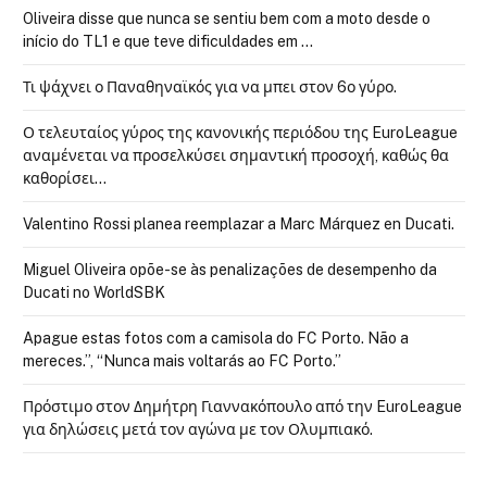
Oliveira disse que nunca se sentiu bem com a moto desde o
início do TL1 e que teve dificuldades em …
Τι ψάχνει ο Παναθηναϊκός για να μπει στον 6ο γύρο.
Ο τελευταίος γύρος της κανονικής περιόδου της EuroLeague
αναμένεται να προσελκύσει σημαντική προσοχή, καθώς θα
καθορίσει…
Valentino Rossi planea reemplazar a Marc Márquez en Ducati.
Miguel Oliveira opõe-se às penalizações de desempenho da
Ducati no WorldSBK
Apague estas fotos com a camisola do FC Porto. Não a
mereces.”, “Nunca mais voltarás ao FC Porto.”
Πρόστιμο στον Δημήτρη Γιαννακόπουλο από την EuroLeague
για δηλώσεις μετά τον αγώνα με τον Ολυμπιακό.