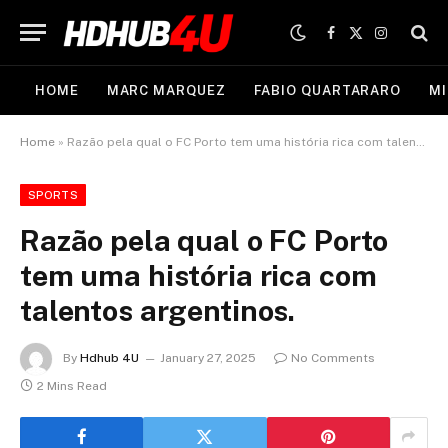
Facebook
X
Instagram
(Twitter)
HOME
MARC MARQUEZ
FABIO QUARTARARO
MI
Home
»
Razão pela qual o FC Porto tem uma história rica com talentos argentinos.
SPORTS
Razão pela qual o FC Porto
tem uma história rica com
talentos argentinos.
By
Hdhub 4U
January 27, 2025
No Comments
2 Mins Read