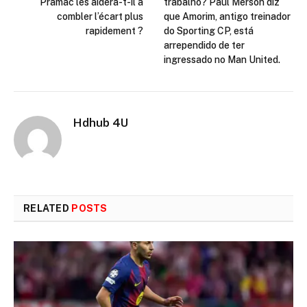
Pramac les aidera-t-il à
trabalho? Paul Merson diz
combler l’écart plus
que Amorim, antigo treinador
rapidement ?
do Sporting CP, está
arrependido de ter
ingressado no Man United.
Hdhub 4U
RELATED
POSTS