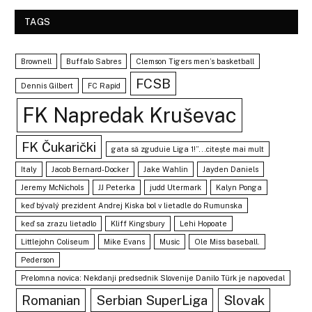
TAGS
Brownell
Buffalo Sabres
Clemson Tigers men’s basketball
FCSB
Dennis Gilbert
FC Rapid
FK Napredak Kruševac
FK Čukarički
gata să zguduie Liga 1!”...citește mai mult
Italy
Jacob Bernard-Docker
Jake Wahlin
Jayden Daniels
Jeremy McNichols
JJ Peterka
judd Utermark
Kalyn Ponga
keď bývalý prezident Andrej Kiska bol v lietadle do Rumunska
keď sa zrazu lietadlo
Kliff Kingsbury
Lehi Hopoate
Littlejohn Coliseum
Mike Evans
Music
Ole Miss baseball.
Pederson
Prelomna novica: Nekdanji predsednik Slovenije Danilo Türk je napovedal
Romanian
Serbian SuperLiga
Slovak