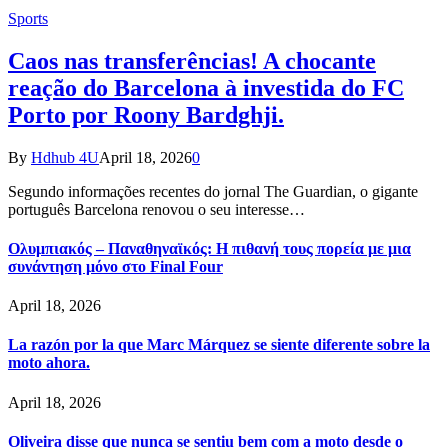
Sports
Caos nas transferências! A chocante
reação do Barcelona à investida do FC
Porto por Roony Bardghji.
By
Hdhub 4U
April 18, 2026
0
Segundo informações recentes do jornal The Guardian, o gigante
português Barcelona renovou o seu interesse…
Ολυμπιακός – Παναθηναϊκός: Η πιθανή τους πορεία με μια
συνάντηση μόνο στο Final Four
April 18, 2026
La razón por la que Marc Márquez se siente diferente sobre la
moto ahora.
April 18, 2026
Oliveira disse que nunca se sentiu bem com a moto desde o