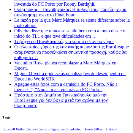
investida do FC Porto por Roony Bardghji.
Ολυμπιακός – Παναθηναϊκός: Η πιθανή τους πορεία με μια
συνάντηση μόνο στο Final Four
La razón por la que Marc Márquez se siente diferente sobre la
moto ahora.
Oliveira disse que nunca se sentiu bem com a moto desde o
início do TL1 e que teve dificuldades em …
Τι ψάχνει ο Παναθηναϊκός για να μπει στον 6ο γύρο.
Ο τελευταίος γύρος της κανονικής περιόδου της EuroLeague
αναμένεται να προσελκύσει σημαντική προσοχή, καθώς θα
καθορίσει…
Valentino Rossi planea reemplazar a Marc Márquez en
Ducati.
Miguel Oliveira opõe-se às penalizações de desempenho da
Ducati no WorldSBK
Apague estas fotos com a camisola do FC Porto. Não a
mereces.”, “Nunca mais voltarás ao FC Porto.”
Πρόστιμο στον Δημήτρη Γιαννακόπουλο από την
EuroLeague για δηλώσεις μετά τον αγώνα με τον
Ολυμπιακό.
Tags
Brownell
Buffalo Sabres
Clemson Tigers men’s basketball
Dennis Gilbert
FC Rapid