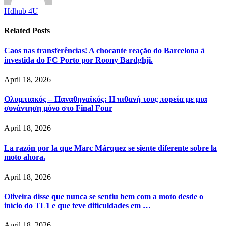
Hdhub 4U
Related
Posts
Caos nas transferências! A chocante reação do Barcelona à
investida do FC Porto por Roony Bardghji.
April 18, 2026
Ολυμπιακός – Παναθηναϊκός: Η πιθανή τους πορεία με μια
συνάντηση μόνο στο Final Four
April 18, 2026
La razón por la que Marc Márquez se siente diferente sobre la
moto ahora.
April 18, 2026
Oliveira disse que nunca se sentiu bem com a moto desde o
início do TL1 e que teve dificuldades em …
April 18, 2026