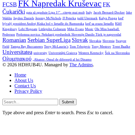
FK Napredak Kruševac
FCSB
FK
Čukarički
gata să zguduie Liga 1!”...citește mai mult
Italy
Jacob Bernard-Docker
Jake
Wahlin
Jayden Daniels
Jeremy McNichols
JJ Peterka
judd Utermark
Kalyn Ponga
keď
bývalý prezident Andrej Kiska bol v lietadle do Rumunska
keď sa zrazu lietadlo
Kliff
Kingsbury
Lehi Hopoate
Littlejohn Coliseum
Mike Evans
Music
Ole Miss baseball.
Pederson
Prelomna novica: Nekdanji predsednik Slovenije Danilo Türk je napovedal
Romanian
Serbian SuperLiga
Slovak
Slovakia
Slovenia
Swayze
Field
Tampa Bay Buccaneers
Terry McLaurin’s
Tom Trbojevic
Tony Mestrov
Trent Baalke
Universitatea
university
Universității Craiova
Western Kentucky
Šok na Slovensku
Ολυμπιακού
„Ahanor: Omul de diferență al lui Dinamo
© 2026 HDHUB4U. Managed by
The Admins
.
Home
About Us
Contact Us
Privacy Policy
Submit
Type above and press
Enter
to search. Press
Esc
to cancel.