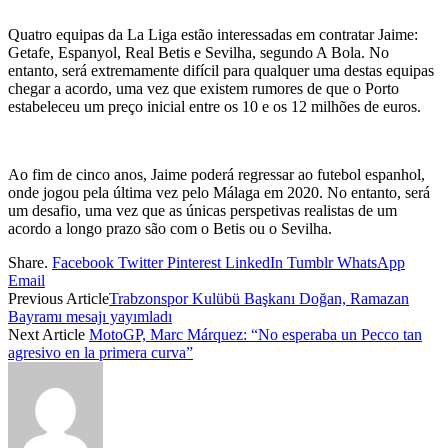
Quatro equipas da La Liga estão interessadas em contratar Jaime:
Getafe, Espanyol, Real Betis e Sevilha, segundo A Bola. No
entanto, será extremamente difícil para qualquer uma destas equipas
chegar a acordo, uma vez que existem rumores de que o Porto
estabeleceu um preço inicial entre os 10 e os 12 milhões de euros.
Ao fim de cinco anos, Jaime poderá regressar ao futebol espanhol,
onde jogou pela última vez pelo Málaga em 2020. No entanto, será
um desafio, uma vez que as únicas perspetivas realistas de um
acordo a longo prazo são com o Betis ou o Sevilha.
Share.
Facebook
Twitter
Pinterest
LinkedIn
Tumblr
WhatsApp
Email
Previous Article
Trabzonspor Kulübü Başkanı Doğan, Ramazan
Bayramı mesajı yayımladı
Next Article
MotoGP, Marc Márquez: “No esperaba un Pecco tan
agresivo en la primera curva”