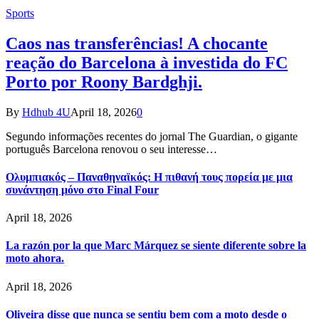
Sports
Caos nas transferências! A chocante
reação do Barcelona à investida do FC
Porto por Roony Bardghji.
By
Hdhub 4U
April 18, 2026
0
Segundo informações recentes do jornal The Guardian, o gigante
português Barcelona renovou o seu interesse…
Ολυμπιακός – Παναθηναϊκός: Η πιθανή τους πορεία με μια
συνάντηση μόνο στο Final Four
April 18, 2026
La razón por la que Marc Márquez se siente diferente sobre la
moto ahora.
April 18, 2026
Oliveira disse que nunca se sentiu bem com a moto desde o