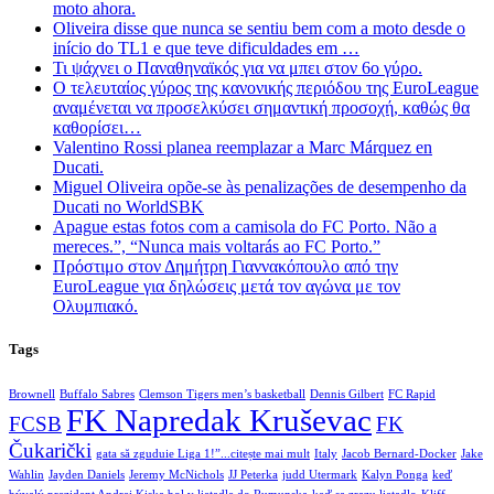
moto ahora.
Oliveira disse que nunca se sentiu bem com a moto desde o
início do TL1 e que teve dificuldades em …
Τι ψάχνει ο Παναθηναϊκός για να μπει στον 6ο γύρο.
Ο τελευταίος γύρος της κανονικής περιόδου της EuroLeague
αναμένεται να προσελκύσει σημαντική προσοχή, καθώς θα
καθορίσει…
Valentino Rossi planea reemplazar a Marc Márquez en
Ducati.
Miguel Oliveira opõe-se às penalizações de desempenho da
Ducati no WorldSBK
Apague estas fotos com a camisola do FC Porto. Não a
mereces.”, “Nunca mais voltarás ao FC Porto.”
Πρόστιμο στον Δημήτρη Γιαννακόπουλο από την
EuroLeague για δηλώσεις μετά τον αγώνα με τον
Ολυμπιακό.
Tags
Brownell
Buffalo Sabres
Clemson Tigers men’s basketball
Dennis Gilbert
FC Rapid
FK Napredak Kruševac
FCSB
FK
Čukarički
gata să zguduie Liga 1!”...citește mai mult
Italy
Jacob Bernard-Docker
Jake
Wahlin
Jayden Daniels
Jeremy McNichols
JJ Peterka
judd Utermark
Kalyn Ponga
keď