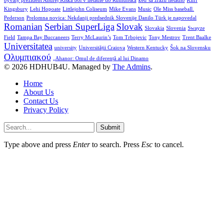
bývalý prezident Andrej Kiska bol v lietadle do Rumunska
keď sa zrazu lietadlo
Kliff
Kingsbury
Lehi Hopoate
Littlejohn Coliseum
Mike Evans
Music
Ole Miss baseball.
Pederson
Prelomna novica: Nekdanji predsednik Slovenije Danilo Türk je napovedal
Romanian
Serbian SuperLiga
Slovak
Slovakia
Slovenia
Swayze
Field
Tampa Bay Buccaneers
Terry McLaurin’s
Tom Trbojevic
Tony Mestrov
Trent Baalke
Universitatea
university
Universității Craiova
Western Kentucky
Šok na Slovensku
Ολυμπιακού
„Ahanor: Omul de diferență al lui Dinamo
© 2026 HDHUB4U. Managed by
The Admins
.
Home
About Us
Contact Us
Privacy Policy
Submit
Type above and press
Enter
to search. Press
Esc
to cancel.