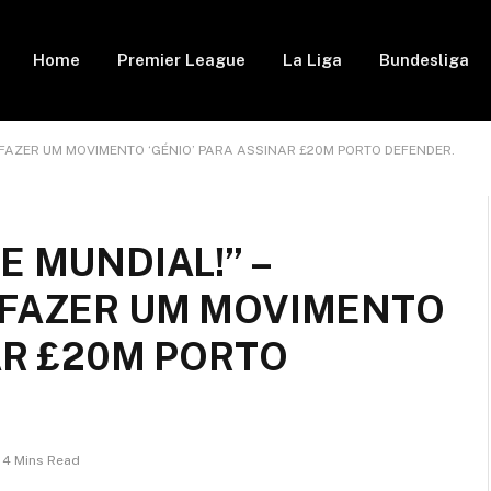
Home
Premier League
La Liga
Bundesliga
A FAZER UM MOVIMENTO ‘GÉNIO’ PARA ASSINAR £20M PORTO DEFENDER.
E MUNDIAL!” –
 FAZER UM MOVIMENTO
AR £20M PORTO
4 Mins Read