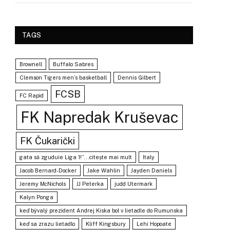
TAGS
Brownell
Buffalo Sabres
Clemson Tigers men’s basketball
Dennis Gilbert
FCSB
FC Rapid
FK Napredak Kruševac
FK Čukarički
gata să zguduie Liga 1!”...citește mai mult
Italy
Jacob Bernard-Docker
Jake Wahlin
Jayden Daniels
Jeremy McNichols
JJ Peterka
judd Utermark
Kalyn Ponga
keď bývalý prezident Andrej Kiska bol v lietadle do Rumunska
keď sa zrazu lietadlo
Kliff Kingsbury
Lehi Hopoate