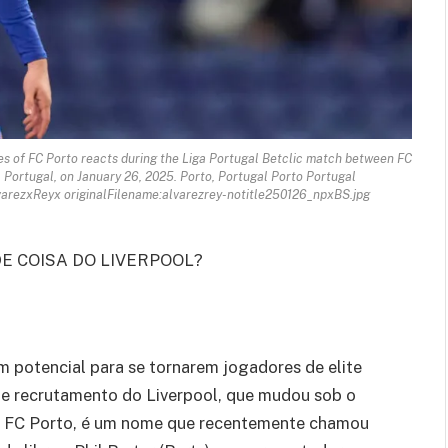
es of FC Porto reacts during the Liga Portugal Betclic match between FC
 Portugal, on January 26, 2025. Porto, Portugal Porto Portugal
ezxReyx originalFilename:alvarezrey-notitle250126_npxBS.jpg
E COISA DO LIVERPOOL?
m potencial para se tornarem jogadores de elite
 de recrutamento do Liverpool, que mudou sob o
o FC Porto, é um nome que recentemente chamou