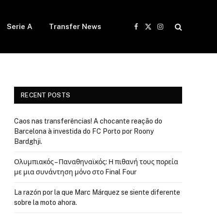
Serie A
Transfer News
Facebook
X
Instagram
(Twitter)
RECENT POSTS
Caos nas transferências! A chocante reação do
Barcelona à investida do FC Porto por Roony
Bardghji.
Ολυμπιακός – Παναθηναϊκός: Η πιθανή τους πορεία
με μια συνάντηση μόνο στο Final Four
La razón por la que Marc Márquez se siente diferente
sobre la moto ahora.