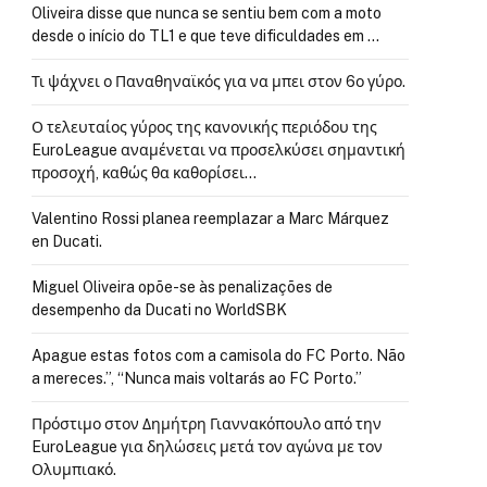
Oliveira disse que nunca se sentiu bem com a moto
desde o início do TL1 e que teve dificuldades em …
Τι ψάχνει ο Παναθηναϊκός για να μπει στον 6ο γύρο.
Ο τελευταίος γύρος της κανονικής περιόδου της
EuroLeague αναμένεται να προσελκύσει σημαντική
προσοχή, καθώς θα καθορίσει…
Valentino Rossi planea reemplazar a Marc Márquez
en Ducati.
Miguel Oliveira opõe-se às penalizações de
desempenho da Ducati no WorldSBK
Apague estas fotos com a camisola do FC Porto. Não
a mereces.”, “Nunca mais voltarás ao FC Porto.”
Πρόστιμο στον Δημήτρη Γιαννακόπουλο από την
EuroLeague για δηλώσεις μετά τον αγώνα με τον
Ολυμπιακό.