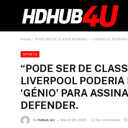
Home
»
“PODE SER DE CLASSE MUNDIAL!” – LIVERPOOL PODERI
SPORTS
“PODE SER DE CLASS
LIVERPOOL PODERIA
‘GÉNIO’ PARA ASSIN
DEFENDER.
By
Hdhub 4U
March 29, 2025
No Comments