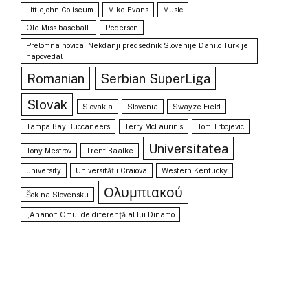
Littlejohn Coliseum
Mike Evans
Music
Ole Miss baseball.
Pederson
Prelomna novica: Nekdanji predsednik Slovenije Danilo Türk je
napovedal
Romanian
Serbian SuperLiga
Slovak
Slovakia
Slovenia
Swayze Field
Tampa Bay Buccaneers
Terry McLaurin’s
Tom Trbojevic
Universitatea
Tony Mestrov
Trent Baalke
university
Universității Craiova
Western Kentucky
Ολυμπιακού
Šok na Slovensku
„Ahanor: Omul de diferență al lui Dinamo