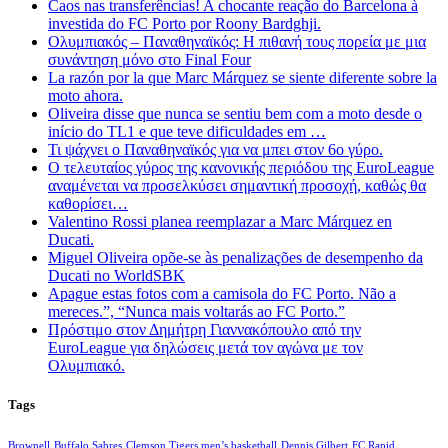
Caos nas transferências! A chocante reação do Barcelona à
investida do FC Porto por Roony Bardghji.
Ολυμπιακός – Παναθηναϊκός: Η πιθανή τους πορεία με μια
συνάντηση μόνο στο Final Four
La razón por la que Marc Márquez se siente diferente sobre la
moto ahora.
Oliveira disse que nunca se sentiu bem com a moto desde o
início do TL1 e que teve dificuldades em …
Τι ψάχνει ο Παναθηναϊκός για να μπει στον 6ο γύρο.
Ο τελευταίος γύρος της κανονικής περιόδου της EuroLeague
αναμένεται να προσελκύσει σημαντική προσοχή, καθώς θα
καθορίσει…
Valentino Rossi planea reemplazar a Marc Márquez en
Ducati.
Miguel Oliveira opõe-se às penalizações de desempenho da
Ducati no WorldSBK
Apague estas fotos com a camisola do FC Porto. Não a
mereces.”, “Nunca mais voltarás ao FC Porto.”
Πρόστιμο στον Δημήτρη Γιαννακόπουλο από την
EuroLeague για δηλώσεις μετά τον αγώνα με τον
Ολυμπιακό.
Tags
Brownell
Buffalo Sabres
Clemson Tigers men’s basketball
Dennis Gilbert
FC Rapid