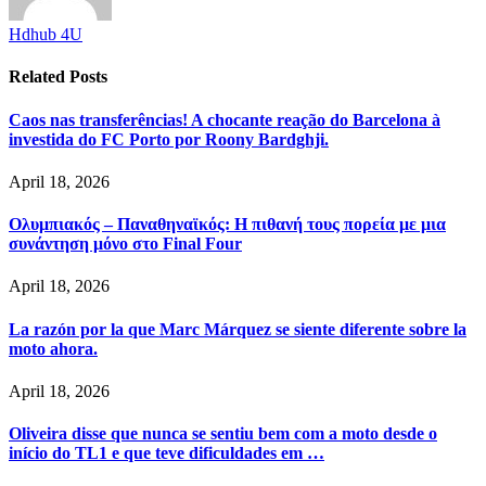
Hdhub 4U
Related
Posts
Caos nas transferências! A chocante reação do Barcelona à
investida do FC Porto por Roony Bardghji.
April 18, 2026
Ολυμπιακός – Παναθηναϊκός: Η πιθανή τους πορεία με μια
συνάντηση μόνο στο Final Four
April 18, 2026
La razón por la que Marc Márquez se siente diferente sobre la
moto ahora.
April 18, 2026
Oliveira disse que nunca se sentiu bem com a moto desde o
início do TL1 e que teve dificuldades em …