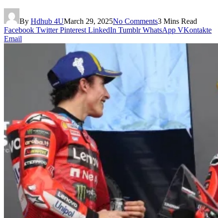
By
Hdhub 4U
March 29, 2025
No Comments
3 Mins Read
Facebook
Twitter
Pinterest
LinkedIn
Tumblr
WhatsApp
VKontakte
Email