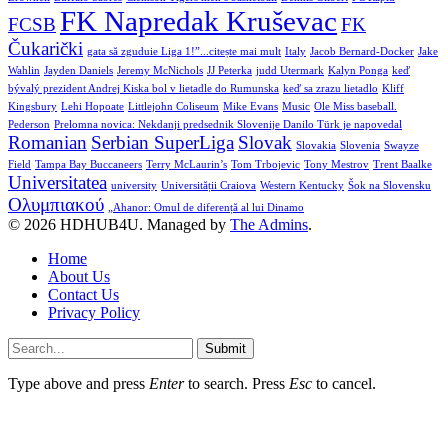
FK Napredak Kruševac
FCSB
FK
Čukarički
gata să zguduie Liga 1!”...citește mai mult
Italy
Jacob Bernard-Docker
Jake
Wahlin
Jayden Daniels
Jeremy McNichols
JJ Peterka
judd Utermark
Kalyn Ponga
keď
bývalý prezident Andrej Kiska bol v lietadle do Rumunska
keď sa zrazu lietadlo
Kliff
Kingsbury
Lehi Hopoate
Littlejohn Coliseum
Mike Evans
Music
Ole Miss baseball.
Pederson
Prelomna novica: Nekdanji predsednik Slovenije Danilo Türk je napovedal
Romanian
Serbian SuperLiga
Slovak
Slovakia
Slovenia
Swayze
Field
Tampa Bay Buccaneers
Terry McLaurin’s
Tom Trbojevic
Tony Mestrov
Trent Baalke
Universitatea
university
Universității Craiova
Western Kentucky
Šok na Slovensku
Ολυμπιακού
„Ahanor: Omul de diferență al lui Dinamo
© 2026 HDHUB4U. Managed by
The Admins
.
Home
About Us
Contact Us
Privacy Policy
Submit
Type above and press
Enter
to search. Press
Esc
to cancel.