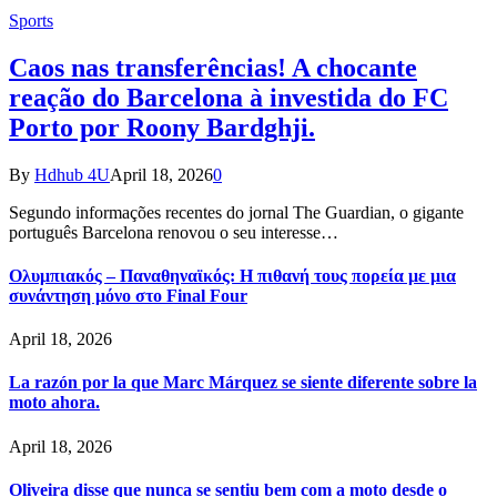
Sports
Caos nas transferências! A chocante
reação do Barcelona à investida do FC
Porto por Roony Bardghji.
By
Hdhub 4U
April 18, 2026
0
Segundo informações recentes do jornal The Guardian, o gigante
português Barcelona renovou o seu interesse…
Ολυμπιακός – Παναθηναϊκός: Η πιθανή τους πορεία με μια
συνάντηση μόνο στο Final Four
April 18, 2026
La razón por la que Marc Márquez se siente diferente sobre la
moto ahora.
April 18, 2026
Oliveira disse que nunca se sentiu bem com a moto desde o