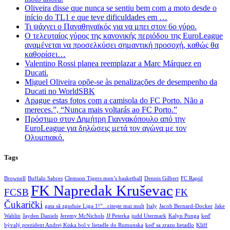
Oliveira disse que nunca se sentiu bem com a moto desde o
início do TL1 e que teve dificuldades em …
Τι ψάχνει ο Παναθηναϊκός για να μπει στον 6ο γύρο.
Ο τελευταίος γύρος της κανονικής περιόδου της EuroLeague
αναμένεται να προσελκύσει σημαντική προσοχή, καθώς θα
καθορίσει…
Valentino Rossi planea reemplazar a Marc Márquez en
Ducati.
Miguel Oliveira opõe-se às penalizações de desempenho da
Ducati no WorldSBK
Apague estas fotos com a camisola do FC Porto. Não a
mereces.”, “Nunca mais voltarás ao FC Porto.”
Πρόστιμο στον Δημήτρη Γιαννακόπουλο από την
EuroLeague για δηλώσεις μετά τον αγώνα με τον
Ολυμπιακό.
Tags
Brownell
Buffalo Sabres
Clemson Tigers men’s basketball
Dennis Gilbert
FC Rapid
FK Napredak Kruševac
FCSB
FK
Čukarički
gata să zguduie Liga 1!”...citește mai mult
Italy
Jacob Bernard-Docker
Jake
Wahlin
Jayden Daniels
Jeremy McNichols
JJ Peterka
judd Utermark
Kalyn Ponga
keď
bývalý prezident Andrej Kiska bol v lietadle do Rumunska
keď sa zrazu lietadlo
Kliff