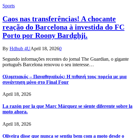
Sports
Caos nas transferências! A chocante
reação do Barcelona à investida do FC
Porto por Roony Bardghji.
By
Hdhub 4U
April 18, 2026
0
Segundo informações recentes do jornal The Guardian, o gigante
português Barcelona renovou o seu interesse…
Ολυμπιακός – Παναθηναϊκός: Η πιθανή τους πορεία με μια
συνάντηση μόνο στο Final Four
April 18, 2026
La razón por la que Marc Márquez se siente diferente sobre la
moto ahora.
April 18, 2026
Oliveira disse que nunca se sentiu bem com a moto desde o