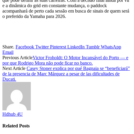
que pode definir as suas carreiras. Com a decisão final ainda por vir
e a dinâmica do grid em constante mudança, o paddock
acompanhará de perto cada sessão em busca de sinais de quem será
o preferido da Yamaha para 2026.
Share.
Facebook
Twitter
Pinterest
LinkedIn
Tumblr
WhatsApp
Email
Previous Article
Victor Froholdt: O Motor Incansável do Porto — e
por que Rodrigo Mora não pode ficar no banco.
Next Article
Casey Stoner explica por qué Bagnaia se “beneficiará”
de la presencia de Marc Márquez a pesar de las dificultades de
Ducati.
Hdhub 4U
Related
Posts