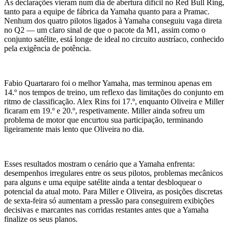
As declarações vieram num dia de abertura difícil no Red Bull Ring,
tanto para a equipe de fábrica da Yamaha quanto para a Pramac.
Nenhum dos quatro pilotos ligados à Yamaha conseguiu vaga direta
no Q2 — um claro sinal de que o pacote da M1, assim como o
conjunto satélite, está longe de ideal no circuito austríaco, conhecido
pela exigência de potência.
Fabio Quartararo foi o melhor Yamaha, mas terminou apenas em
14.º nos tempos de treino, um reflexo das limitações do conjunto em
ritmo de classificação. Alex Rins foi 17.º, enquanto Oliveira e Miller
ficaram em 19.º e 20.º, respetivamente. Miller ainda sofreu um
problema de motor que encurtou sua participação, terminando
ligeiramente mais lento que Oliveira no dia.
Esses resultados mostram o cenário que a Yamaha enfrenta:
desempenhos irregulares entre os seus pilotos, problemas mecânicos
para alguns e uma equipe satélite ainda a tentar desbloquear o
potencial da atual moto. Para Miller e Oliveira, as posições discretas
de sexta-feira só aumentam a pressão para conseguirem exibições
decisivas e marcantes nas corridas restantes antes que a Yamaha
finalize os seus planos.