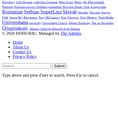
Kingsbury
Lehi Hopoate
Littlejohn Coliseum
Mike Evans
Music
Ole Miss baseball.
Pederson
Prelomna novica: Nekdanji predsednik Slovenije Danilo Türk je napovedal
Romanian
Serbian SuperLiga
Slovak
Slovakia
Slovenia
Swayze
Field
Tampa Bay Buccaneers
Terry McLaurin’s
Tom Trbojevic
Tony Mestrov
Trent Baalke
Universitatea
university
Universității Craiova
Western Kentucky
Šok na Slovensku
Ολυμπιακού
„Ahanor: Omul de diferență al lui Dinamo
© 2026 HDHUB4U. Managed by
The Admins
.
Home
About Us
Contact Us
Privacy Policy
Submit
Type above and press
Enter
to search. Press
Esc
to cancel.