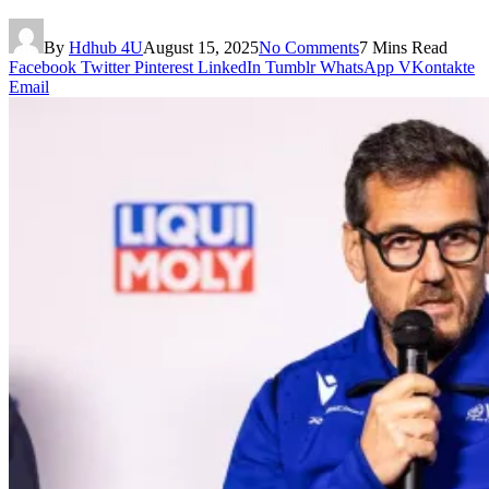
By
Hdhub 4U
August 15, 2025
No Comments
7 Mins Read
Facebook
Twitter
Pinterest
LinkedIn
Tumblr
WhatsApp
VKontakte
Email