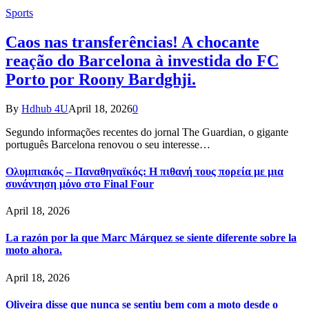
Sports
Caos nas transferências! A chocante
reação do Barcelona à investida do FC
Porto por Roony Bardghji.
By
Hdhub 4U
April 18, 2026
0
Segundo informações recentes do jornal The Guardian, o gigante
português Barcelona renovou o seu interesse…
Ολυμπιακός – Παναθηναϊκός: Η πιθανή τους πορεία με μια
συνάντηση μόνο στο Final Four
April 18, 2026
La razón por la que Marc Márquez se siente diferente sobre la
moto ahora.
April 18, 2026
Oliveira disse que nunca se sentiu bem com a moto desde o