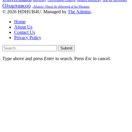
university
Universității Craiova
Western Kentucky
Šok na Slovensku
Ολυμπιακού
„Ahanor: Omul de diferență al lui Dinamo
© 2026 HDHUB4U. Managed by
The Admins
.
Home
About Us
Contact Us
Privacy Policy
Submit
Type above and press
Enter
to search. Press
Esc
to cancel.