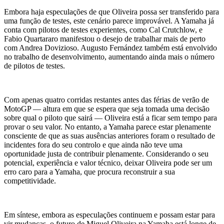
Embora haja especulações de que Oliveira possa ser transferido para
uma função de testes, este cenário parece improvável. A Yamaha já
conta com pilotos de testes experientes, como Cal Crutchlow, e
Fabio Quartararo manifestou o desejo de trabalhar mais de perto
com Andrea Dovizioso. Augusto Fernández também está envolvido
no trabalho de desenvolvimento, aumentando ainda mais o número
de pilotos de testes.
Com apenas quatro corridas restantes antes das férias de verão de
MotoGP — altura em que se espera que seja tomada uma decisão
sobre qual o piloto que sairá — Oliveira está a ficar sem tempo para
provar o seu valor. No entanto, a Yamaha parece estar plenamente
consciente de que as suas ausências anteriores foram o resultado de
incidentes fora do seu controlo e que ainda não teve uma
oportunidade justa de contribuir plenamente. Considerando o seu
potencial, experiência e valor técnico, deixar Oliveira pode ser um
erro caro para a Yamaha, que procura reconstruir a sua
competitividade.
Em síntese, embora as especulações continuem e possam estar para
vir mudanças, o futuro de Miguel Oliveira na Yamaha está longe de