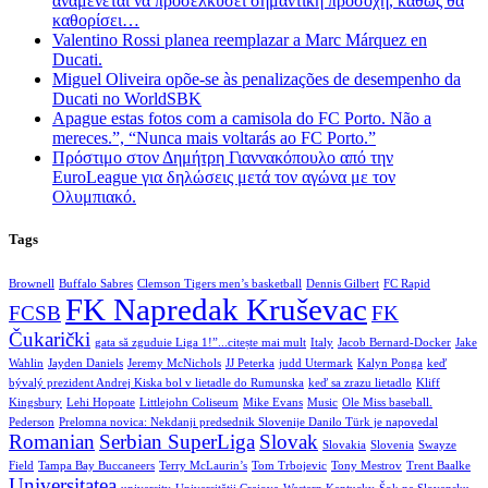
αναμένεται να προσελκύσει σημαντική προσοχή, καθώς θα
καθορίσει…
Valentino Rossi planea reemplazar a Marc Márquez en
Ducati.
Miguel Oliveira opõe-se às penalizações de desempenho da
Ducati no WorldSBK
Apague estas fotos com a camisola do FC Porto. Não a
mereces.”, “Nunca mais voltarás ao FC Porto.”
Πρόστιμο στον Δημήτρη Γιαννακόπουλο από την
EuroLeague για δηλώσεις μετά τον αγώνα με τον
Ολυμπιακό.
Tags
Brownell
Buffalo Sabres
Clemson Tigers men’s basketball
Dennis Gilbert
FC Rapid
FK Napredak Kruševac
FCSB
FK
Čukarički
gata să zguduie Liga 1!”...citește mai mult
Italy
Jacob Bernard-Docker
Jake
Wahlin
Jayden Daniels
Jeremy McNichols
JJ Peterka
judd Utermark
Kalyn Ponga
keď
bývalý prezident Andrej Kiska bol v lietadle do Rumunska
keď sa zrazu lietadlo
Kliff
Kingsbury
Lehi Hopoate
Littlejohn Coliseum
Mike Evans
Music
Ole Miss baseball.
Pederson
Prelomna novica: Nekdanji predsednik Slovenije Danilo Türk je napovedal
Romanian
Serbian SuperLiga
Slovak
Slovakia
Slovenia
Swayze
Field
Tampa Bay Buccaneers
Terry McLaurin’s
Tom Trbojevic
Tony Mestrov
Trent Baalke
Universitatea