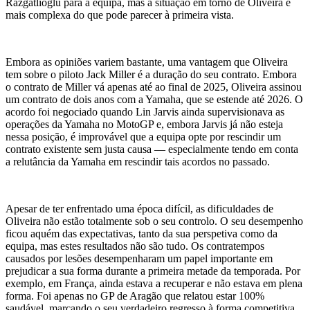
Razgatlioglu para a equipa, mas a situação em torno de Oliveira é
mais complexa do que pode parecer à primeira vista.
Embora as opiniões variem bastante, uma vantagem que Oliveira
tem sobre o piloto Jack Miller é a duração do seu contrato. Embora
o contrato de Miller vá apenas até ao final de 2025, Oliveira assinou
um contrato de dois anos com a Yamaha, que se estende até 2026. O
acordo foi negociado quando Lin Jarvis ainda supervisionava as
operações da Yamaha no MotoGP e, embora Jarvis já não esteja
nessa posição, é improvável que a equipa opte por rescindir um
contrato existente sem justa causa — especialmente tendo em conta
a relutância da Yamaha em rescindir tais acordos no passado.
Apesar de ter enfrentado uma época difícil, as dificuldades de
Oliveira não estão totalmente sob o seu controlo. O seu desempenho
ficou aquém das expectativas, tanto da sua perspetiva como da
equipa, mas estes resultados não são tudo. Os contratempos
causados ​​por lesões desempenharam um papel importante em
prejudicar a sua forma durante a primeira metade da temporada. Por
exemplo, em França, ainda estava a recuperar e não estava em plena
forma. Foi apenas no GP de Aragão que relatou estar 100%
saudável, marcando o seu verdadeiro regresso à forma competitiva.