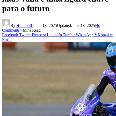
para o futuro
By
Hdhub 4U
June 18, 2025
Updated:
June 18, 2025
No
Comments
4 Mins Read
Facebook
Twitter
Pinterest
LinkedIn
Tumblr
WhatsApp
VKontakte
Email