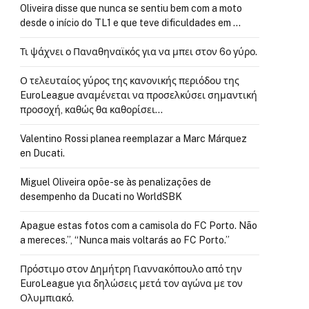
Oliveira disse que nunca se sentiu bem com a moto
desde o início do TL1 e que teve dificuldades em …
Τι ψάχνει ο Παναθηναϊκός για να μπει στον 6ο γύρο.
Ο τελευταίος γύρος της κανονικής περιόδου της
EuroLeague αναμένεται να προσελκύσει σημαντική
προσοχή, καθώς θα καθορίσει…
Valentino Rossi planea reemplazar a Marc Márquez
en Ducati.
Miguel Oliveira opõe-se às penalizações de
desempenho da Ducati no WorldSBK
Apague estas fotos com a camisola do FC Porto. Não
a mereces.”, “Nunca mais voltarás ao FC Porto.”
Πρόστιμο στον Δημήτρη Γιαννακόπουλο από την
EuroLeague για δηλώσεις μετά τον αγώνα με τον
Ολυμπιακό.