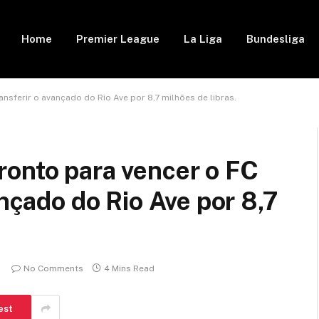
Home
Premier League
La Liga
Bundesliga
nsferir o avançado do Rio Ave por 8,7 milhões de libras.
ronto para vencer o FC
ançado do Rio Ave por 8,7
No Comments
4 Mins Read
est