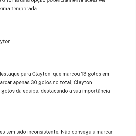
que o torna uma opção potencialmente acessível
óxima temporada.
ayton
estaque para Clayton, que marcou 13 golos em
arcar apenas 30 golos no total, Clayton
 golos da equipa, destacando a sua importância
res tem sido inconsistente. Não conseguiu marcar