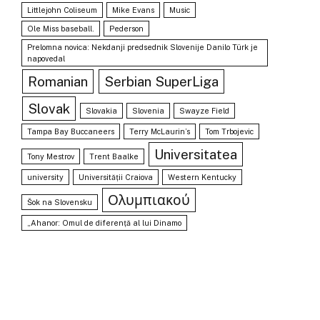
Littlejohn Coliseum
Mike Evans
Music
Ole Miss baseball.
Pederson
Prelomna novica: Nekdanji predsednik Slovenije Danilo Türk je
napovedal
Romanian
Serbian SuperLiga
Slovak
Slovakia
Slovenia
Swayze Field
Tampa Bay Buccaneers
Terry McLaurin’s
Tom Trbojevic
Universitatea
Tony Mestrov
Trent Baalke
university
Universității Craiova
Western Kentucky
Ολυμπιακού
Šok na Slovensku
„Ahanor: Omul de diferență al lui Dinamo