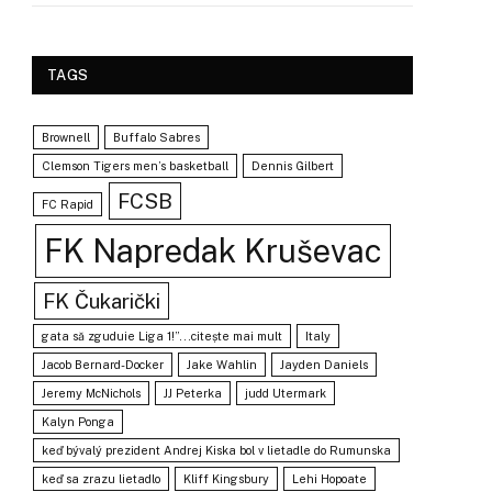
TAGS
Brownell
Buffalo Sabres
Clemson Tigers men’s basketball
Dennis Gilbert
FCSB
FC Rapid
FK Napredak Kruševac
FK Čukarički
gata să zguduie Liga 1!”...citește mai mult
Italy
Jacob Bernard-Docker
Jake Wahlin
Jayden Daniels
Jeremy McNichols
JJ Peterka
judd Utermark
Kalyn Ponga
keď bývalý prezident Andrej Kiska bol v lietadle do Rumunska
keď sa zrazu lietadlo
Kliff Kingsbury
Lehi Hopoate