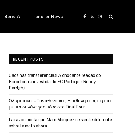
Serie A
Transfer News
Facebook
X
Instagram
(Twitter)
RECENT POSTS
Caos nas transferências! A chocante reação do
Barcelona à investida do FC Porto por Roony
Bardghji.
Ολυμπιακός – Παναθηναϊκός: Η πιθανή τους πορεία
με μια συνάντηση μόνο στο Final Four
La razón por la que Marc Márquez se siente diferente
sobre la moto ahora.