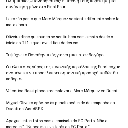
Ολυμπιακός – Παναθηναϊκός: Η πιθανή τους πορεία με μια
συνάντηση μόνο στο Final Four
La razón por la que Marc Márquez se siente diferente sobre la
moto ahora.
Oliveira disse que nunca se sentiu bem com a moto desde o
início do TL1 e que teve dificuldades em …
Τι ψάχνει ο Παναθηναϊκός για να μπει στον 6ο γύρο.
Ο τελευταίος γύρος της κανονικής περιόδου της EuroLeague
αναμένεται να προσελκύσει σημαντική προσοχή, καθώς θα
καθορίσει…
Valentino Rossi planea reemplazar a Marc Márquez en Ducati.
Miguel Oliveira opõe-se às penalizações de desempenho da
Ducati no WorldSBK
Apague estas fotos com a camisola do FC Porto. Não a
mereces.”, “Nunca mais voltarás ao FC Porto.”