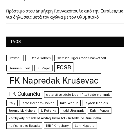
Πρόστιμο στον Δημήτρη Γιαννακόπουλο από την EuroLeague
για δηλώσεις μετά τον αγώνα με τον Ολυμπιακό.
TAGS
Brownell
Buffalo Sabres
Clemson Tigers men’s basketball
FCSB
Dennis Gilbert
FC Rapid
FK Napredak Kruševac
FK Čukarički
gata să zguduie Liga 1!”...citește mai mult
Italy
Jacob Bernard-Docker
Jake Wahlin
Jayden Daniels
Jeremy McNichols
JJ Peterka
judd Utermark
Kalyn Ponga
keď bývalý prezident Andrej Kiska bol v lietadle do Rumunska
keď sa zrazu lietadlo
Kliff Kingsbury
Lehi Hopoate