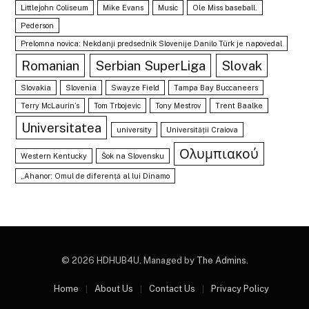
Littlejohn Coliseum
Mike Evans
Music
Ole Miss baseball.
Pederson
Prelomna novica: Nekdanji predsednik Slovenije Danilo Türk je napovedal
Romanian
Serbian SuperLiga
Slovak
Slovakia
Slovenia
Swayze Field
Tampa Bay Buccaneers
Terry McLaurin’s
Tom Trbojevic
Tony Mestrov
Trent Baalke
Universitatea
university
Universității Craiova
Ολυμπιακού
Western Kentucky
Šok na Slovensku
„Ahanor: Omul de diferență al lui Dinamo
© 2026 HDHUB4U. Managed by
The Admins
.
Home
About Us
Contact Us
Privacy Policy