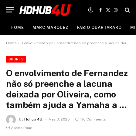
Facebook
X
Instagram
(Twitter)
HOME
MARC MARQUEZ
FABIO QUARTARARO
MI
Home
»
O envolvimento de Fernandez não só preenche a lacuna deixada por Oliveira, como também ajuda a Yamaha a …
SPORTS
O envolvimento de Fernandez
não só preenche a lacuna
deixada por Oliveira, como
também ajuda a Yamaha a …
By
Hdhub 4U
May 3, 2025
No Comments
2 Mins Read