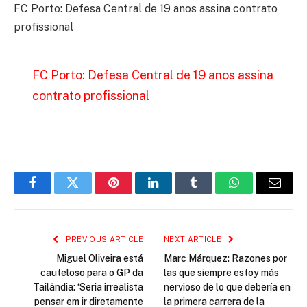
FC Porto: Defesa Central de 19 anos assina contrato
profissional
FC Porto: Defesa Central de 19 anos assina
contrato profissional
Facebook
Twitter
Pinterest
LinkedIn
Tumblr
WhatsApp
Email
PREVIOUS ARTICLE
NEXT ARTICLE
Miguel Oliveira está
Marc Márquez: Razones por
cauteloso para o GP da
las que siempre estoy más
Tailândia: ‘Seria irrealista
nervioso de lo que debería en
pensar em ir diretamente
la primera carrera de la