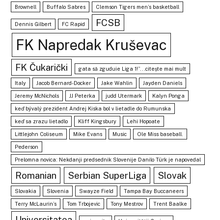
Brownell
Buffalo Sabres
Clemson Tigers men’s basketball
FCSB
Dennis Gilbert
FC Rapid
FK Napredak Kruševac
FK Čukarički
gata să zguduie Liga 1!”...citește mai mult
Italy
Jacob Bernard-Docker
Jake Wahlin
Jayden Daniels
Jeremy McNichols
JJ Peterka
judd Utermark
Kalyn Ponga
keď bývalý prezident Andrej Kiska bol v lietadle do Rumunska
keď sa zrazu lietadlo
Kliff Kingsbury
Lehi Hopoate
Littlejohn Coliseum
Mike Evans
Music
Ole Miss baseball.
Pederson
Prelomna novica: Nekdanji predsednik Slovenije Danilo Türk je napovedal
Romanian
Serbian SuperLiga
Slovak
Slovakia
Slovenia
Swayze Field
Tampa Bay Buccaneers
Terry McLaurin’s
Tom Trbojevic
Tony Mestrov
Trent Baalke
Universitatea