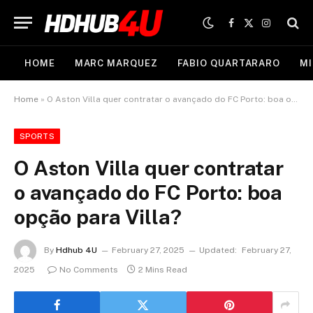
Facebook
X
Instagram
(Twitter)
HOME
MARC MARQUEZ
FABIO QUARTARARO
MI
Home
»
O Aston Villa quer contratar o avançado do FC Porto: boa opção para Villa?
SPORTS
O Aston Villa quer contratar
o avançado do FC Porto: boa
opção para Villa?
By
Hdhub 4U
February 27, 2025
Updated:
February 27,
2025
No Comments
2 Mins Read