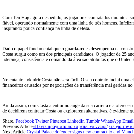
Com Ten Hag agora despedido, os jogadores contratados durante a sua
fiável, operando normalmente com uma linha de três homens. Infelizm
inspirando pouca confiança na linha de defesa.
Dado o papel fundamental que o guarda-redes desempenha na construç
Costa surgiu como um dos principais candidatos. O jogador de 25 anos
liderança, consistência e comando da área são atributos que o United 
No entanto, adquirir Costa não será fácil. O seu contrato inclui uma 
financeiros causados ​​por negociações de transferência mal geridas n
Ainda assim, com Costa a entrar no auge da sua carreira e a oferecer
de decidirem contratar Costa ou explorarem alternativas, é evidente
Share.
Facebook
Twitter
Pinterest
LinkedIn
Tumblr
WhatsApp
Email
Previous Article
«Πέντε πράγματα που πρέπει να γνωρίζετε για την 
Next Article
Crystal Palace defender signs new contract to end Manche