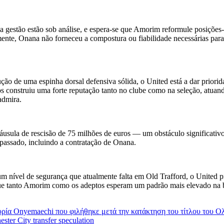
 gestão estão sob análise, e espera-se que Amorim reformule posições-
ente, Onana não forneceu a compostura ou fiabilidade necessárias para 
ão de uma espinha dorsal defensiva sólida, o United está a dar prior
 construiu uma forte reputação tanto no clube como na seleção, atuando
admira.
cláusula de rescisão de 75 milhões de euros — um obstáculo significativ
o passado, incluindo a contratação de Onana.
 um nível de segurança que atualmente falta em Old Trafford, o United
 que tanto Amorim como os adeptos esperam um padrão mais elevado na b
κυρία Onyemaechi που φιλήθηκε μετά την κατάκτηση του τίτλου του Ο
ster City transfer speculation