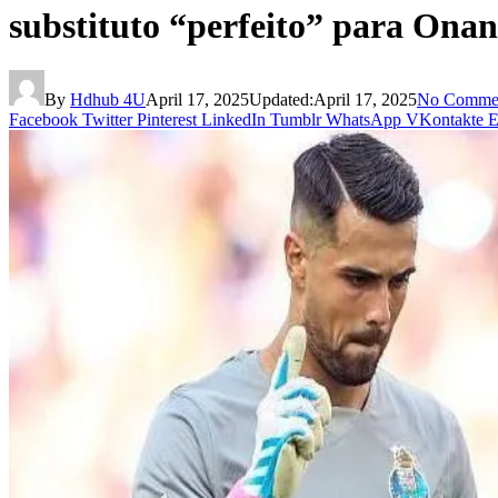
substituto “perfeito” para Onan
By
Hdhub 4U
April 17, 2025
Updated:
April 17, 2025
No Comme
Facebook
Twitter
Pinterest
LinkedIn
Tumblr
WhatsApp
VKontakte
E