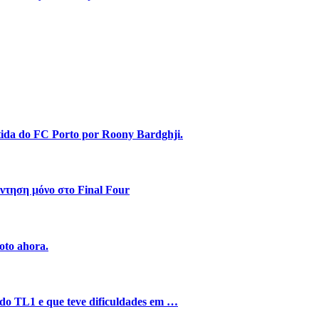
stida do FC Porto por Roony Bardghji.
ντηση μόνο στο Final Four
oto ahora.
o do TL1 e que teve dificuldades em …