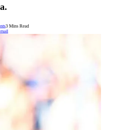
a.
nts
3 Mins Read
mail