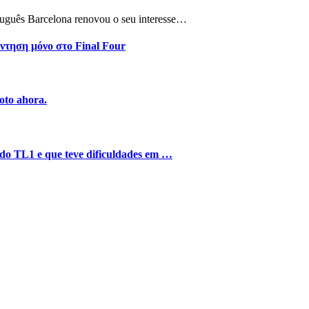
tuguês Barcelona renovou o seu interesse…
ντηση μόνο στο Final Four
oto ahora.
o do TL1 e que teve dificuldades em …