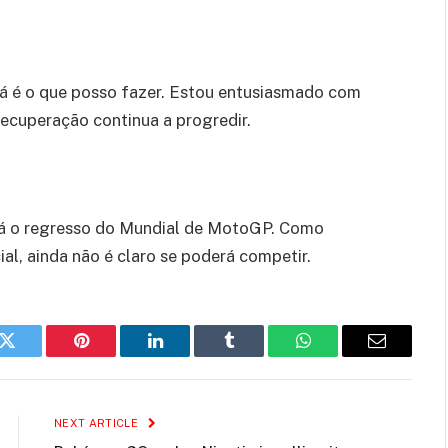
a já é o que posso fazer. Estou entusiasmado com
recuperação continua a progredir.
rá o regresso do Mundial de MotoGP. Como
ial, ainda não é claro se poderá competir.
k
Twitter
Pinterest
LinkedIn
Tumblr
WhatsApp
Email
NEXT ARTICLE