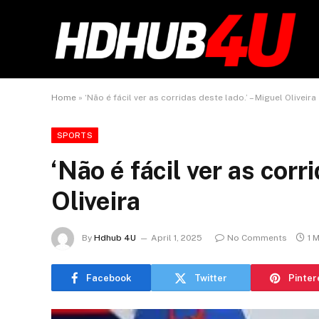
Home
»
‘Não é fácil ver as corridas deste lado.’ – Miguel Oliveira
SPORTS
‘Não é fácil ver as corr
Oliveira
By
Hdhub 4U
April 1, 2025
No Comments
1 
Facebook
Twitter
Pinter