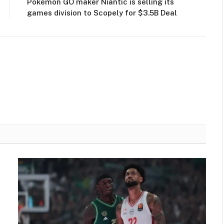
Pokémon GO maker Niantic is selling its
games division to Scopely for $3.5B Deal