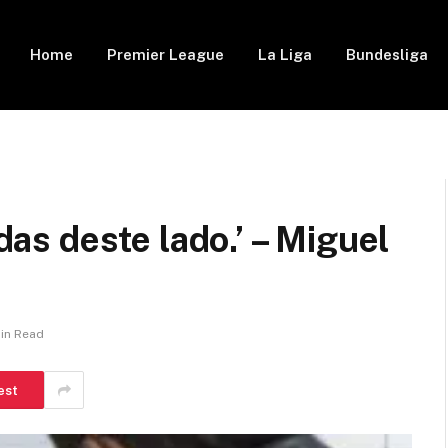
Home
Premier League
La Liga
Bundesliga
idas deste lado.’ – Miguel
Min Read
est