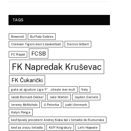
TAGS
Brownell
Buffalo Sabres
Clemson Tigers men’s basketball
Dennis Gilbert
FCSB
FC Rapid
FK Napredak Kruševac
FK Čukarički
gata să zguduie Liga 1!”...citește mai mult
Italy
Jacob Bernard-Docker
Jake Wahlin
Jayden Daniels
Jeremy McNichols
JJ Peterka
judd Utermark
Kalyn Ponga
keď bývalý prezident Andrej Kiska bol v lietadle do Rumunska
keď sa zrazu lietadlo
Kliff Kingsbury
Lehi Hopoate