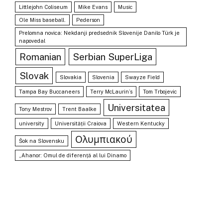
Littlejohn Coliseum
Mike Evans
Music
Ole Miss baseball.
Pederson
Prelomna novica: Nekdanji predsednik Slovenije Danilo Türk je
napovedal
Romanian
Serbian SuperLiga
Slovak
Slovakia
Slovenia
Swayze Field
Tampa Bay Buccaneers
Terry McLaurin’s
Tom Trbojevic
Universitatea
Tony Mestrov
Trent Baalke
university
Universității Craiova
Western Kentucky
Ολυμπιακού
Šok na Slovensku
„Ahanor: Omul de diferență al lui Dinamo