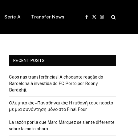
Serie A
Transfer News
Facebook
X
Instagram
(Twitter)
RECENT POSTS
Caos nas transferências! A chocante reação do
Barcelona à investida do FC Porto por Roony
Bardghji.
Ολυμπιακός – Παναθηναϊκός: Η πιθανή τους πορεία
με μια συνάντηση μόνο στο Final Four
La razón por la que Marc Márquez se siente diferente
sobre la moto ahora.