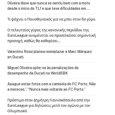
Oliveira disse que nunca se sentiu bem com a moto
desde o início do TL1 e que teve dificuldades em …
Τι ψάχνει ο Παναθηναϊκός για να μπει στον 6ο γύρο.
Ο τελευταίος γύρος της κανονικής περιόδου της
EuroLeague αναμένεται να προσελκύσει σημαντική
προσοχή, καθώς θα καθορίσει…
Valentino Rossi planea reemplazar a Marc Márquez
en Ducati.
Miguel Oliveira opõe-se às penalizações de
desempenho da Ducati no WorldSBK
Apague estas fotos com a camisola do FC Porto. Não
a mereces.”, “Nunca mais voltarás ao FC Porto.”
Πρόστιμο στον Δημήτρη Γιαννακόπουλο από την
EuroLeague για δηλώσεις μετά τον αγώνα με τον
Ολυμπιακό.