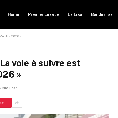
Home
Premier League
La Liga
Bundesliga
a V4 dès 2026 »
La voie à suivre est
026 »
5 Mins Read
est