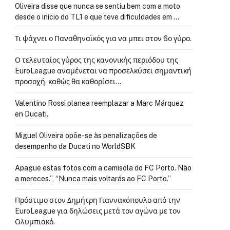
Oliveira disse que nunca se sentiu bem com a moto
desde o início do TL1 e que teve dificuldades em …
Τι ψάχνει ο Παναθηναϊκός για να μπει στον 6ο γύρο.
Ο τελευταίος γύρος της κανονικής περιόδου της
EuroLeague αναμένεται να προσελκύσει σημαντική
προσοχή, καθώς θα καθορίσει…
Valentino Rossi planea reemplazar a Marc Márquez
en Ducati.
Miguel Oliveira opõe-se às penalizações de
desempenho da Ducati no WorldSBK
Apague estas fotos com a camisola do FC Porto. Não
a mereces.”, “Nunca mais voltarás ao FC Porto.”
Πρόστιμο στον Δημήτρη Γιαννακόπουλο από την
EuroLeague για δηλώσεις μετά τον αγώνα με τον
Ολυμπιακό.