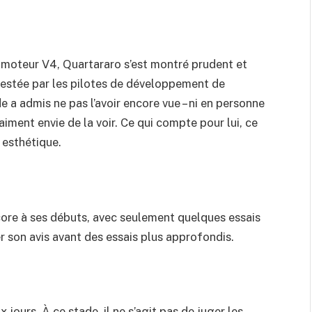
 moteur V4, Quartararo s’est montré prudent et
testée par les pilotes de développement de
a admis ne pas l’avoir encore vue – ni en personne
aiment envie de la voir. Ce qui compte pour lui, ce
 esthétique.
core à ses débuts, avec seulement quelques essais
er son avis avant des essais plus approfondis.
 jours. À ce stade, il ne s’agit pas de juger les