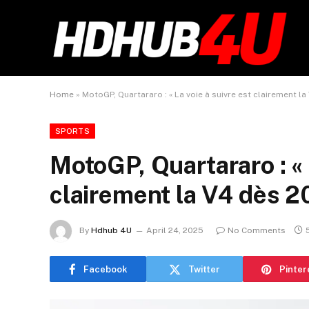
Home
»
MotoGP, Quartararo : « La voie à suivre est clairement l
SPORTS
MotoGP, Quartararo : « 
clairement la V4 dès 2
By
Hdhub 4U
April 24, 2025
No Comments
Facebook
Twitter
Pinter