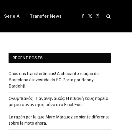
Serie A
Transfer News
Facebook
X
Instagram
(Twitter)
RECENT POSTS
Caos nas transferências! A chocante reação do
Barcelona à investida do FC Porto por Roony
Bardghji.
Ολυμπιακός – Παναθηναϊκός: Η πιθανή τους πορεία
με μια συνάντηση μόνο στο Final Four
La razón por la que Marc Márquez se siente diferente
sobre la moto ahora.