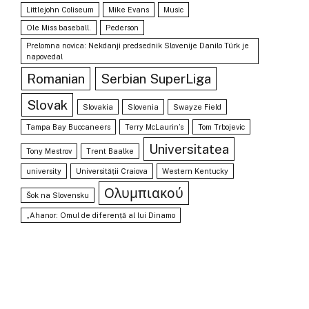
Littlejohn Coliseum
Mike Evans
Music
Ole Miss baseball.
Pederson
Prelomna novica: Nekdanji predsednik Slovenije Danilo Türk je
napovedal
Romanian
Serbian SuperLiga
Slovak
Slovakia
Slovenia
Swayze Field
Tampa Bay Buccaneers
Terry McLaurin’s
Tom Trbojevic
Universitatea
Tony Mestrov
Trent Baalke
university
Universității Craiova
Western Kentucky
Ολυμπιακού
Šok na Slovensku
„Ahanor: Omul de diferență al lui Dinamo