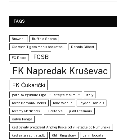
TAGS
Brownell
Buffalo Sabres
Clemson Tigers men’s basketball
Dennis Gilbert
FCSB
FC Rapid
FK Napredak Kruševac
FK Čukarički
gata să zguduie Liga 1!”...citește mai mult
Italy
Jacob Bernard-Docker
Jake Wahlin
Jayden Daniels
Jeremy McNichols
JJ Peterka
judd Utermark
Kalyn Ponga
keď bývalý prezident Andrej Kiska bol v lietadle do Rumunska
keď sa zrazu lietadlo
Kliff Kingsbury
Lehi Hopoate