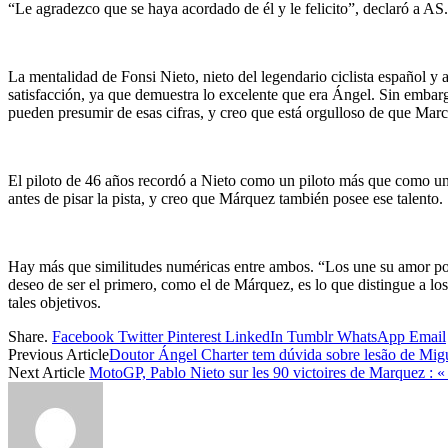
“Le agradezco que se haya acordado de él y le felicito”, declaró a AS. 
La mentalidad de Fonsi Nieto, nieto del legendario ciclista español y
satisfacción, ya que demuestra lo excelente que era Ángel. Sin emb
pueden presumir de esas cifras, y creo que está orgulloso de que Marc
El piloto de 46 años recordó a Nieto como un piloto más que como un f
antes de pisar la pista, y creo que Márquez también posee ese talento.
Hay más que similitudes numéricas entre ambos. “Los une su amor por e
deseo de ser el primero, como el de Márquez, es lo que distingue a lo
tales objetivos.
Share.
Facebook
Twitter
Pinterest
LinkedIn
Tumblr
WhatsApp
Email
Previous Article
Doutor Ángel Charter tem dúvida sobre lesão de Migu
Next Article
MotoGP, Pablo Nieto sur les 90 victoires de Marquez : « 