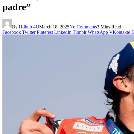
padre”
By
Hdhub 4U
March 18, 2025
No Comments
3 Mins Read
Facebook
Twitter
Pinterest
LinkedIn
Tumblr
WhatsApp
VKontakte
E