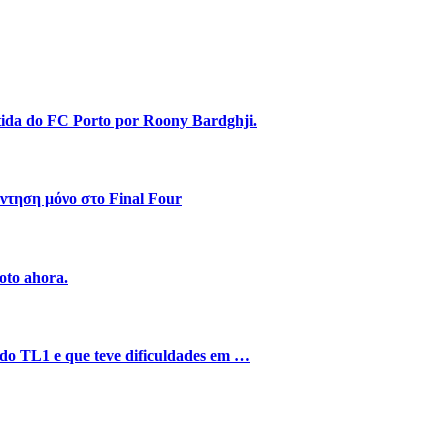
stida do FC Porto por Roony Bardghji.
ντηση μόνο στο Final Four
oto ahora.
o do TL1 e que teve dificuldades em …