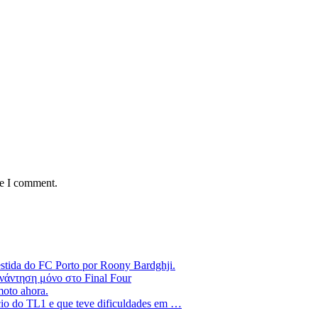
me I comment.
estida do FC Porto por Roony Bardghji.
νάντηση μόνο στο Final Four
moto ahora.
ício do TL1 e que teve dificuldades em …