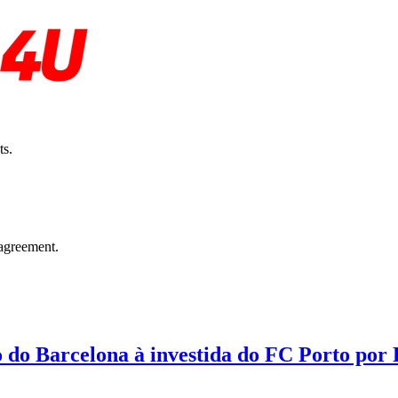
ts.
agreement.
o do Barcelona à investida do FC Porto por