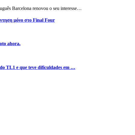
tuguês Barcelona renovou o seu interesse…
ντηση μόνο στο Final Four
oto ahora.
o do TL1 e que teve dificuldades em …