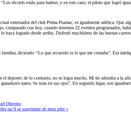
“Los récords están para batirse, y en este caso, el piloto que logró igual
 actual entrenador del club Prima Pramac, es igualmente atlética. Que a
argo, comparado con hoy, cuando tenemos 22 eventos programados, había
 lo haya logrado desde arriba. Disfrutó muchísimo de las buenas carrera
amiliar, diciendo: “Lo que recuerdo es lo que me contaba”. Era intelig
l deporte; de ​​lo contrario, no se logra mucho. Mi tío adoraba a la afi
s ganadores natos. Se nota en sus ojos”. En segundo lugar, son igualmen
el Oliveira
fier qu’il se souvienne de mon père »