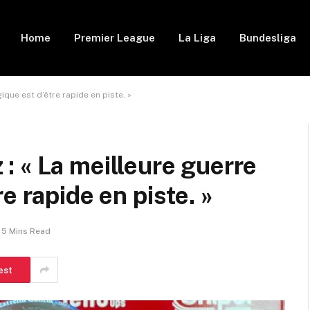
Home
Premier League
La Liga
Bundesliga
que est d’être rapide en piste. »
 « La meilleure guerre
e rapide en piste. »
5 Mins Read
est