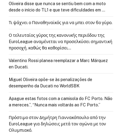
Oliveira disse que nunca se sentiu bem com a moto
desde o início do TL1 e que teve dificuldades em …
Τι ψάχνει ο Παναθηναϊκός για να μπει στον 6ο γύρο.
Ο τελευταίος γύρος της κανονικής περιόδου της
EuroLeague αναμένεται να προσελκύσει σημαντική
προσοχή, καθώς θα καθορίσει…
Valentino Rossi planea reemplazar a Marc Márquez
en Ducati.
Miguel Oliveira opõe-se às penalizações de
desempenho da Ducati no WorldSBK
Apague estas fotos com a camisola do FC Porto. Não
a mereces.”, “Nunca mais voltarás ao FC Porto.”
Πρόστιμο στον Δημήτρη Γιαννακόπουλο από την
EuroLeague για δηλώσεις μετά τον αγώνα με τον
Ολυμπιακό.