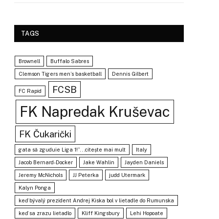
TAGS
Brownell
Buffalo Sabres
Clemson Tigers men’s basketball
Dennis Gilbert
FCSB
FC Rapid
FK Napredak Kruševac
FK Čukarički
gata să zguduie Liga 1!”...citește mai mult
Italy
Jacob Bernard-Docker
Jake Wahlin
Jayden Daniels
Jeremy McNichols
JJ Peterka
judd Utermark
Kalyn Ponga
keď bývalý prezident Andrej Kiska bol v lietadle do Rumunska
keď sa zrazu lietadlo
Kliff Kingsbury
Lehi Hopoate