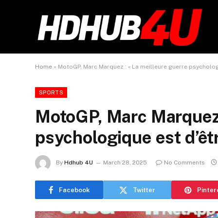
Home
»
MotoGP, Marc Marquez : « La meilleure guerre psychologi
SPORTS
MotoGP, Marc Marquez :
psychologique est d’êtr
By
Hdhub 4U
March 28, 2025
No Comments
Facebook
Twitter
Pinter