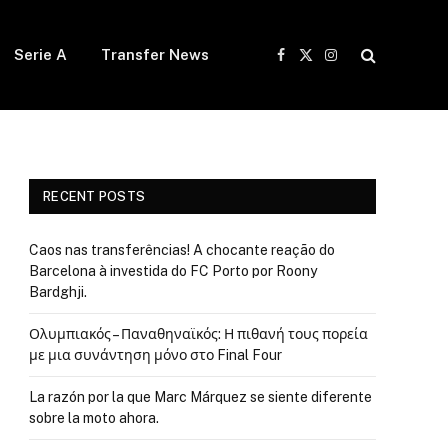
Serie A
Transfer News
Facebook
X
Instagram
(Twitter)
RECENT POSTS
Caos nas transferências! A chocante reação do
Barcelona à investida do FC Porto por Roony
Bardghji.
Ολυμπιακός – Παναθηναϊκός: Η πιθανή τους πορεία
με μια συνάντηση μόνο στο Final Four
La razón por la que Marc Márquez se siente diferente
sobre la moto ahora.