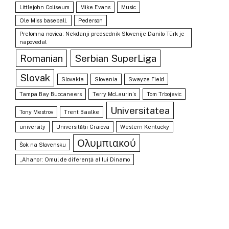
Littlejohn Coliseum
Mike Evans
Music
Ole Miss baseball.
Pederson
Prelomna novica: Nekdanji predsednik Slovenije Danilo Türk je
napovedal
Romanian
Serbian SuperLiga
Slovak
Slovakia
Slovenia
Swayze Field
Tampa Bay Buccaneers
Terry McLaurin’s
Tom Trbojevic
Universitatea
Tony Mestrov
Trent Baalke
university
Universității Craiova
Western Kentucky
Ολυμπιακού
Šok na Slovensku
„Ahanor: Omul de diferență al lui Dinamo