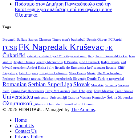
Πρόστιμο στον Δημήτρη Γιαννακόπουλο από την
EuroLeague για δηλώσεις μετά τον αγώνα με τον
Ολυμπιακό.
Tags
Brownell
Buffalo Sabres
Clemson Tigers men’s basketball
Dennis Gilbert
FC Rapid
FK Napredak Kruševac
FCSB
FK
Čukarički
gata să zguduie Liga 1!”...citește mai mult
Italy
Jacob Bernard-Docker
Jake
Wahlin
Jayden Daniels
Jeremy McNichols
JJ Peterka
judd Utermark
Kalyn Ponga
keď
bývalý prezident Andrej Kiska bol v lietadle do Rumunska
keď sa zrazu lietadlo
Kliff
Kingsbury
Lehi Hopoate
Littlejohn Coliseum
Mike Evans
Music
Ole Miss baseball.
Pederson
Prelomna novica: Nekdanji predsednik Slovenije Danilo Türk je napovedal
Romanian
Serbian SuperLiga
Slovak
Slovakia
Slovenia
Swayze
Field
Tampa Bay Buccaneers
Terry McLaurin’s
Tom Trbojevic
Tony Mestrov
Trent Baalke
Universitatea
university
Universității Craiova
Western Kentucky
Šok na Slovensku
Ολυμπιακού
„Ahanor: Omul de diferență al lui Dinamo
© 2026 HDHUB4U. Managed by
The Admins
.
Home
About Us
Contact Us
Privacy Policy