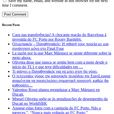
Save my name, email, and website in this browser for the next
time I comment.
Recent Posts
Caos nas transferências! A chocante reação do Barcelona à
investida do FC Porto por Roony Bardghji.
Ολυμπιακός – Παναθηναϊκός: Η πιθανή τους πορεία με μια
συνάντηση μόνο στο Final Four
La razón por la que Marc Márquez se siente diferente sobre la
moto ahora.
Oliveira disse que nunca se sentiu bem com a moto desde o
início do TL1 e que teve dificuldades em …
Τι ψάχνει ο Παναθηναϊκός για να μπει στον 6ο γύρο.
Ο τελευταίος γύρος της κανονικής περιόδου της EuroLeague
αναμένεται να προσελκύσει σημαντική προσοχή, καθώς θα
καθορίσει…
Valentino Rossi planea reemplazar a Marc Márquez en
Ducati.
Miguel Oliveira opõe-se às penalizações de desempenho da
Ducati no WorldSBK
Apague estas fotos com a camisola do FC Porto. Não a
mereces.”, “Nunca mais voltarás ao FC Porto.”