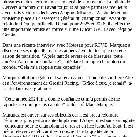
blessures et des performances en deçà de la moyenne. Le pilote de
Cervera a montré qu’il avait toujours sa place parmi les meilleurs
avec trois victoires décisives (Aragon, Misano et Australie) et une
troisième place au classement général du championnat. Avant de
rejoindre l’équipe officielle Ducati pour 2025 et 2026, il a effectué
une importante remise en forme sur une Ducati GP23 avec l’équipe
Gresini.
Dans une récente interview avec Motosan pour RTVE, Marquez a
discuté de ses objectifs pour les années à venir ainsi que de cette
saison de transition. “Après tant de revers et de blessures, cette
année m’a redonné confiance”, a déclaré l’octuple champion du
monde. “Cela m’a rappelé mes capacités”.
Marquez attribue également sa renaissance à l’aide de son frère Alex
et à l’environnement de Gresini Racing. “Grâce à eux, je renais”, a-
t-il déclaré avec gratitude.
“Cette année 2024 m’a donné confiance et m’a permis de me
rappeler de quoi je suis capable”, a déclaré Marc Marquez.
Marquez est ouvert sur ses objectifs car il est prêt à rejoindre
l’équipe la plus performante du plateau. L’objectif est sans ambiguïté
: concourir pour le championnat et rester en lice jusqu’au bout. Il est
prêt à relever ce défi car il est conscient de la qualité de la
Desmosedici GP25 et de la force de l’équipe : “Nous sommes dans