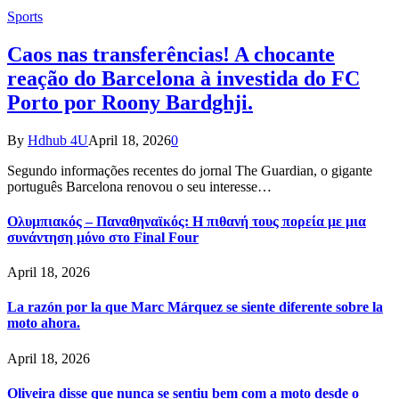
Sports
Caos nas transferências! A chocante
reação do Barcelona à investida do FC
Porto por Roony Bardghji.
By
Hdhub 4U
April 18, 2026
0
Segundo informações recentes do jornal The Guardian, o gigante
português Barcelona renovou o seu interesse…
Ολυμπιακός – Παναθηναϊκός: Η πιθανή τους πορεία με μια
συνάντηση μόνο στο Final Four
April 18, 2026
La razón por la que Marc Márquez se siente diferente sobre la
moto ahora.
April 18, 2026
Oliveira disse que nunca se sentiu bem com a moto desde o