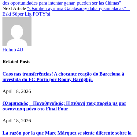
dos oportunidades para intentar ganar, pueden ser las últimas”
Next Article
“Osimhen ayrılırsa Galatasaray daha iyisini alacak” –
Eski Süper Lig POTY’si
Hdhub 4U
Related
Posts
Caos nas transferências! A chocante reação do Barcelona à
investida do FC Porto por Roony Bardghji.
April 18, 2026
Ολυμπιακός – Παναθηναϊκός: Η πιθανή τους πορεία με μια
συνάντηση μόνο στο Final Four
April 18, 2026
La razón por la que Marc Márquez se siente diferente sobre la