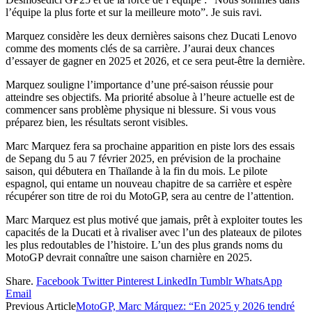
l’équipe la plus forte et sur la meilleure moto”. Je suis ravi.
Marquez considère les deux dernières saisons chez Ducati Lenovo
comme des moments clés de sa carrière. J’aurai deux chances
d’essayer de gagner en 2025 et 2026, et ce sera peut-être la dernière.
Marquez souligne l’importance d’une pré-saison réussie pour
atteindre ses objectifs. Ma priorité absolue à l’heure actuelle est de
commencer sans problème physique ni blessure. Si vous vous
préparez bien, les résultats seront visibles.
Marc Marquez fera sa prochaine apparition en piste lors des essais
de Sepang du 5 au 7 février 2025, en prévision de la prochaine
saison, qui débutera en Thaïlande à la fin du mois. Le pilote
espagnol, qui entame un nouveau chapitre de sa carrière et espère
récupérer son titre de roi du MotoGP, sera au centre de l’attention.
Marc Marquez est plus motivé que jamais, prêt à exploiter toutes les
capacités de la Ducati et à rivaliser avec l’un des plateaux de pilotes
les plus redoutables de l’histoire. L’un des plus grands noms du
MotoGP devrait connaître une saison charnière en 2025.
Share.
Facebook
Twitter
Pinterest
LinkedIn
Tumblr
WhatsApp
Email
Previous Article
MotoGP, Marc Márquez: “En 2025 y 2026 tendré