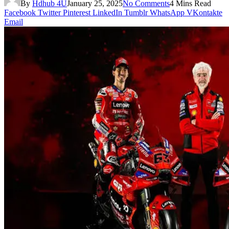
By
Hdhub 4U
January 25, 2025
No Comments
4 Mins Read
Facebook
Twitter
Pinterest
LinkedIn
Tumblr
WhatsApp
VKontakte
Email