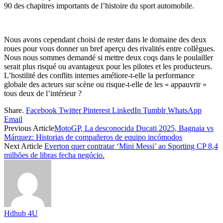
90 des chapitres importants de l’histoire du sport automobile.
Nous avons cependant choisi de rester dans le domaine des deux
roues pour vous donner un bref aperçu des rivalités entre collègues.
Nous nous sommes demandé si mettre deux coqs dans le poulailler
serait plus risqué ou avantageux pour les pilotes et les producteurs.
L’hostilité des conflits internes améliore-t-elle la performance
globale des acteurs sur scène ou risque-t-elle de les « appauvrir »
tous deux de l’intérieur ?
Share.
Facebook
Twitter
Pinterest
LinkedIn
Tumblr
WhatsApp
Email
Previous Article
MotoGP, La desconocida Ducati 2025, Bagnaia vs
Márquez: Historias de compañeros de equipo incómodos
Next Article
Everton quer contratar ‘Mini Messi’ ao Sporting CP 8,4
milhões de libras fecha negócio.
Hdhub 4U