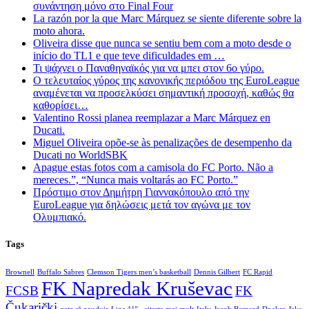
συνάντηση μόνο στο Final Four
La razón por la que Marc Márquez se siente diferente sobre la
moto ahora.
Oliveira disse que nunca se sentiu bem com a moto desde o
início do TL1 e que teve dificuldades em …
Τι ψάχνει ο Παναθηναϊκός για να μπει στον 6ο γύρο.
Ο τελευταίος γύρος της κανονικής περιόδου της EuroLeague
αναμένεται να προσελκύσει σημαντική προσοχή, καθώς θα
καθορίσει…
Valentino Rossi planea reemplazar a Marc Márquez en
Ducati.
Miguel Oliveira opõe-se às penalizações de desempenho da
Ducati no WorldSBK
Apague estas fotos com a camisola do FC Porto. Não a
mereces.”, “Nunca mais voltarás ao FC Porto.”
Πρόστιμο στον Δημήτρη Γιαννακόπουλο από την
EuroLeague για δηλώσεις μετά τον αγώνα με τον
Ολυμπιακό.
Tags
Brownell
Buffalo Sabres
Clemson Tigers men’s basketball
Dennis Gilbert
FC Rapid
FK Napredak Kruševac
FCSB
FK
Čukarički