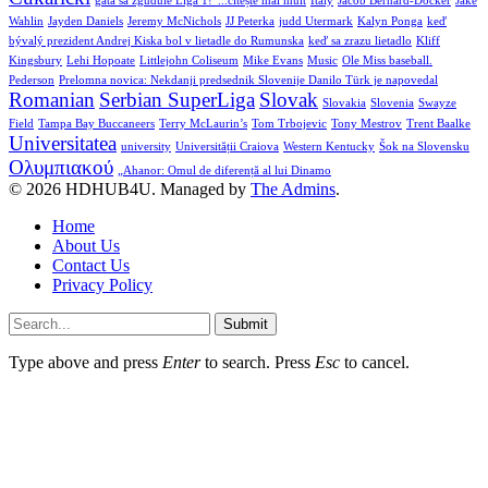
gata să zguduie Liga 1!”...citește mai mult
Italy
Jacob Bernard-Docker
Jake
Wahlin
Jayden Daniels
Jeremy McNichols
JJ Peterka
judd Utermark
Kalyn Ponga
keď
bývalý prezident Andrej Kiska bol v lietadle do Rumunska
keď sa zrazu lietadlo
Kliff
Kingsbury
Lehi Hopoate
Littlejohn Coliseum
Mike Evans
Music
Ole Miss baseball.
Pederson
Prelomna novica: Nekdanji predsednik Slovenije Danilo Türk je napovedal
Romanian
Serbian SuperLiga
Slovak
Slovakia
Slovenia
Swayze
Field
Tampa Bay Buccaneers
Terry McLaurin’s
Tom Trbojevic
Tony Mestrov
Trent Baalke
Universitatea
university
Universității Craiova
Western Kentucky
Šok na Slovensku
Ολυμπιακού
„Ahanor: Omul de diferență al lui Dinamo
© 2026 HDHUB4U. Managed by
The Admins
.
Home
About Us
Contact Us
Privacy Policy
Submit
Type above and press
Enter
to search. Press
Esc
to cancel.