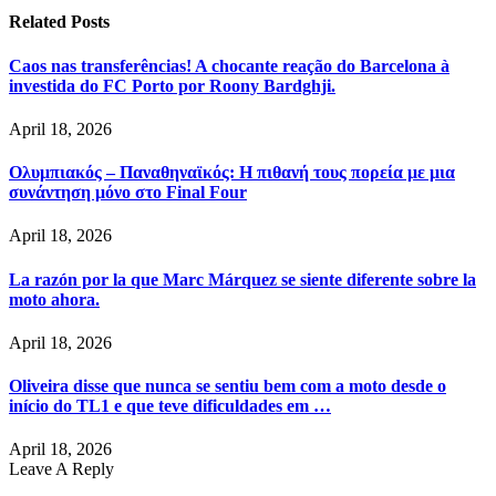
Related
Posts
Caos nas transferências! A chocante reação do Barcelona à
investida do FC Porto por Roony Bardghji.
April 18, 2026
Ολυμπιακός – Παναθηναϊκός: Η πιθανή τους πορεία με μια
συνάντηση μόνο στο Final Four
April 18, 2026
La razón por la que Marc Márquez se siente diferente sobre la
moto ahora.
April 18, 2026
Oliveira disse que nunca se sentiu bem com a moto desde o
início do TL1 e que teve dificuldades em …
April 18, 2026
Leave A Reply