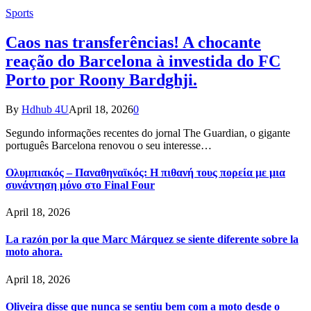
Sports
Caos nas transferências! A chocante
reação do Barcelona à investida do FC
Porto por Roony Bardghji.
By
Hdhub 4U
April 18, 2026
0
Segundo informações recentes do jornal The Guardian, o gigante
português Barcelona renovou o seu interesse…
Ολυμπιακός – Παναθηναϊκός: Η πιθανή τους πορεία με μια
συνάντηση μόνο στο Final Four
April 18, 2026
La razón por la que Marc Márquez se siente diferente sobre la
moto ahora.
April 18, 2026
Oliveira disse que nunca se sentiu bem com a moto desde o