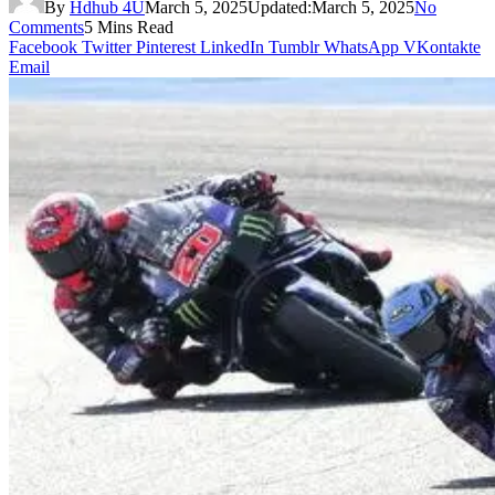
By
Hdhub 4U
March 5, 2025
Updated:
March 5, 2025
No
Comments
5 Mins Read
Facebook
Twitter
Pinterest
LinkedIn
Tumblr
WhatsApp
VKontakte
Email