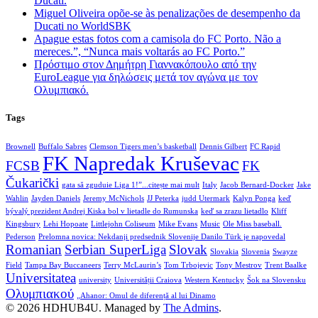
Ducati.
Miguel Oliveira opõe-se às penalizações de desempenho da
Ducati no WorldSBK
Apague estas fotos com a camisola do FC Porto. Não a
mereces.”, “Nunca mais voltarás ao FC Porto.”
Πρόστιμο στον Δημήτρη Γιαννακόπουλο από την
EuroLeague για δηλώσεις μετά τον αγώνα με τον
Ολυμπιακό.
Tags
Brownell
Buffalo Sabres
Clemson Tigers men’s basketball
Dennis Gilbert
FC Rapid
FK Napredak Kruševac
FCSB
FK
Čukarički
gata să zguduie Liga 1!”...citește mai mult
Italy
Jacob Bernard-Docker
Jake
Wahlin
Jayden Daniels
Jeremy McNichols
JJ Peterka
judd Utermark
Kalyn Ponga
keď
bývalý prezident Andrej Kiska bol v lietadle do Rumunska
keď sa zrazu lietadlo
Kliff
Kingsbury
Lehi Hopoate
Littlejohn Coliseum
Mike Evans
Music
Ole Miss baseball.
Pederson
Prelomna novica: Nekdanji predsednik Slovenije Danilo Türk je napovedal
Romanian
Serbian SuperLiga
Slovak
Slovakia
Slovenia
Swayze
Field
Tampa Bay Buccaneers
Terry McLaurin’s
Tom Trbojevic
Tony Mestrov
Trent Baalke
Universitatea
university
Universității Craiova
Western Kentucky
Šok na Slovensku
Ολυμπιακού
„Ahanor: Omul de diferență al lui Dinamo
© 2026 HDHUB4U. Managed by
The Admins
.