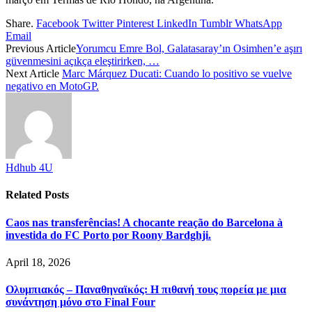
Share.
Facebook
Twitter
Pinterest
LinkedIn
Tumblr
WhatsApp
Email
Previous Article
Yorumcu Emre Bol, Galatasaray’ın Osimhen’e aşırı
güvenmesini açıkça eleştirirken, …
Next Article
Marc Márquez Ducati: Cuando lo positivo se vuelve
negativo en MotoGP.
Hdhub 4U
Related
Posts
Caos nas transferências! A chocante reação do Barcelona à
investida do FC Porto por Roony Bardghji.
April 18, 2026
Ολυμπιακός – Παναθηναϊκός: Η πιθανή τους πορεία με μια
συνάντηση μόνο στο Final Four