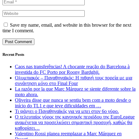
Save my name, email, and website in this browser for the next
time I comment.
Recent Posts
Caos nas transferências! A chocante reação do Barcelona à
investida do FC Porto por Roony Bardghji.
Ολυμπιακός – Παναθηναϊκός: Η πιθανή τους πορεία με μια
συνάντηση μόνο στο Final Four
La razón por la que Marc Márquez se siente diferente sobre la
moto ahora.
Oliveira disse que nunca se sentiu bem com a moto desde o
início do TL1 e que teve dificuldades em …
Τι ψάχνει ο Παναθηναϊκός για να μπει στον 6ο γύρο.
Ο τελευταίος γύρος της κανονικής περιόδου της EuroLeague
αναμένεται να προσελκύσει σημαντική προσοχή, καθώς θα
καθορίσει…
Valentino Rossi planea reemplazar a Marc Márquez en