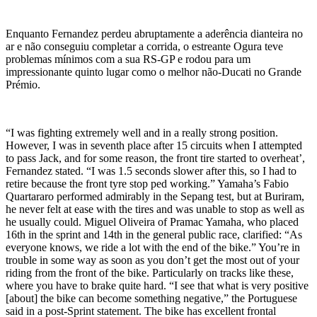
Enquanto Fernandez perdeu abruptamente a aderência dianteira no
ar e não conseguiu completar a corrida, o estreante Ogura teve
problemas mínimos com a sua RS-GP e rodou para um
impressionante quinto lugar como o melhor não-Ducati no Grande
Prémio.
“I was fighting extremely well and in a really strong position.
However, I was in seventh place after 15 circuits when I attempted
to pass Jack, and for some reason, the front tire started to overheat’,
Fernandez stated. “I was 1.5 seconds slower after this, so I had to
retire because the front tyre stop ped working.” Yamaha’s Fabio
Quartararo performed admirably in the Sepang test, but at Buriram,
he never felt at ease with the tires and was unable to stop as well as
he usually could. Miguel Oliveira of Pramac Yamaha, who placed
16th in the sprint and 14th in the general public race, clarified: “As
everyone knows, we ride a lot with the end of the bike.” You’re in
trouble in some way as soon as you don’t get the most out of your
riding from the front of the bike. Particularly on tracks like these,
where you have to brake quite hard. “I see that what is very positive
[about] the bike can become something negative,” the Portuguese
said in a post-Sprint statement. The bike has excellent frontal