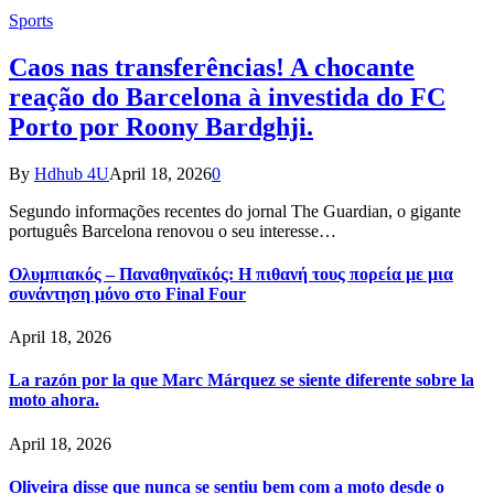
Sports
Caos nas transferências! A chocante
reação do Barcelona à investida do FC
Porto por Roony Bardghji.
By
Hdhub 4U
April 18, 2026
0
Segundo informações recentes do jornal The Guardian, o gigante
português Barcelona renovou o seu interesse…
Ολυμπιακός – Παναθηναϊκός: Η πιθανή τους πορεία με μια
συνάντηση μόνο στο Final Four
April 18, 2026
La razón por la que Marc Márquez se siente diferente sobre la
moto ahora.
April 18, 2026
Oliveira disse que nunca se sentiu bem com a moto desde o