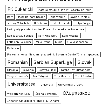
FK Čukarički
gata să zguduie Liga 1!”...citește mai mult
Italy
Jacob Bernard-Docker
Jake Wahlin
Jayden Daniels
Jeremy McNichols
JJ Peterka
judd Utermark
Kalyn Ponga
keď bývalý prezident Andrej Kiska bol v lietadle do Rumunska
keď sa zrazu lietadlo
Kliff Kingsbury
Lehi Hopoate
Littlejohn Coliseum
Mike Evans
Music
Ole Miss baseball.
Pederson
Prelomna novica: Nekdanji predsednik Slovenije Danilo Türk je napovedal
Romanian
Serbian SuperLiga
Slovak
Slovakia
Slovenia
Swayze Field
Tampa Bay Buccaneers
Terry McLaurin’s
Tom Trbojevic
Tony Mestrov
Trent Baalke
Universitatea
university
Universității Craiova
Ολυμπιακού
Western Kentucky
Šok na Slovensku
„Ahanor: Omul de diferență al lui Dinamo