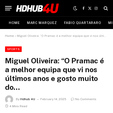
Facebook
X
Instagram
(Twitter)
HOME
MARC MARQUEZ
FABIO QUARTARARO
MI
Home
»
Miguel Oliveira: “O Pramac é a melhor equipa que vi nos últimos anos e gosto muito do…
SPORTS
Miguel Oliveira: “O Pramac é
a melhor equipa que vi nos
últimos anos e gosto muito
do…
By
Hdhub 4U
February 14, 2025
No Comments
4 Mins Read