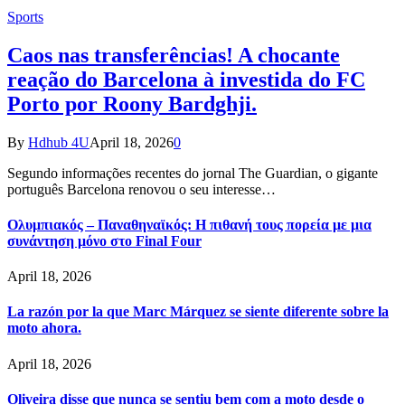
Sports
Caos nas transferências! A chocante
reação do Barcelona à investida do FC
Porto por Roony Bardghji.
By
Hdhub 4U
April 18, 2026
0
Segundo informações recentes do jornal The Guardian, o gigante
português Barcelona renovou o seu interesse…
Ολυμπιακός – Παναθηναϊκός: Η πιθανή τους πορεία με μια
συνάντηση μόνο στο Final Four
April 18, 2026
La razón por la que Marc Márquez se siente diferente sobre la
moto ahora.
April 18, 2026
Oliveira disse que nunca se sentiu bem com a moto desde o