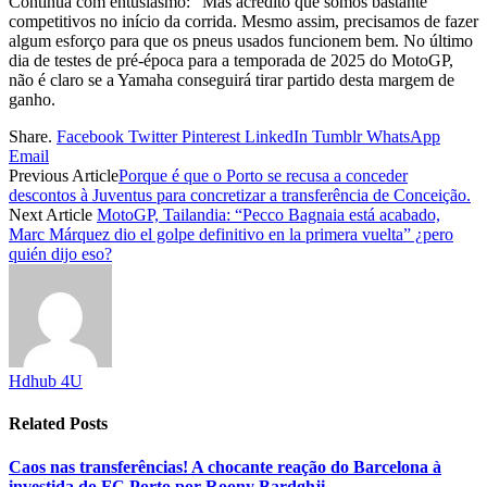
Continua com entusiasmo: “Mas acredito que somos bastante
competitivos no início da corrida. Mesmo assim, precisamos de fazer
algum esforço para que os pneus usados ​​funcionem bem. No último
dia de testes de pré-época para a temporada de 2025 do MotoGP,
não é claro se a Yamaha conseguirá tirar partido desta margem de
ganho.
Share.
Facebook
Twitter
Pinterest
LinkedIn
Tumblr
WhatsApp
Email
Previous Article
Porque é que o Porto se recusa a conceder
descontos à Juventus para concretizar a transferência de Conceição.
Next Article
MotoGP, Tailandia: “Pecco Bagnaia está acabado,
Marc Márquez dio el golpe definitivo en la primera vuelta” ¿pero
quién dijo eso?
Hdhub 4U
Related
Posts
Caos nas transferências! A chocante reação do Barcelona à
investida do FC Porto por Roony Bardghji.