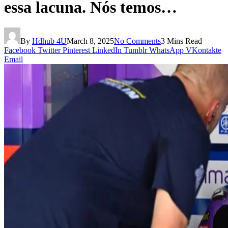
essa lacuna. Nós temos…
By
Hdhub 4U
March 8, 2025
No Comments
3 Mins Read
Facebook
Twitter
Pinterest
LinkedIn
Tumblr
WhatsApp
VKontakte
Email