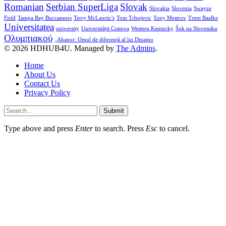
Romanian
Serbian SuperLiga
Slovak
Slovakia
Slovenia
Swayze
Field
Tampa Bay Buccaneers
Terry McLaurin’s
Tom Trbojevic
Tony Mestrov
Trent Baalke
Universitatea
university
Universității Craiova
Western Kentucky
Šok na Slovensku
Ολυμπιακού
„Ahanor: Omul de diferență al lui Dinamo
© 2026 HDHUB4U. Managed by
The Admins
.
Home
About Us
Contact Us
Privacy Policy
Submit
Type above and press
Enter
to search. Press
Esc
to cancel.