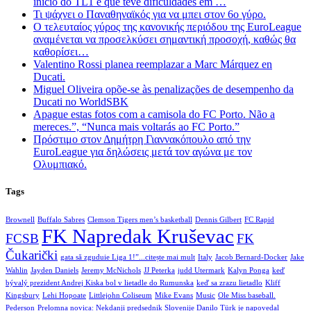
início do TL1 e que teve dificuldades em …
Τι ψάχνει ο Παναθηναϊκός για να μπει στον 6ο γύρο.
Ο τελευταίος γύρος της κανονικής περιόδου της EuroLeague
αναμένεται να προσελκύσει σημαντική προσοχή, καθώς θα
καθορίσει…
Valentino Rossi planea reemplazar a Marc Márquez en
Ducati.
Miguel Oliveira opõe-se às penalizações de desempenho da
Ducati no WorldSBK
Apague estas fotos com a camisola do FC Porto. Não a
mereces.”, “Nunca mais voltarás ao FC Porto.”
Πρόστιμο στον Δημήτρη Γιαννακόπουλο από την
EuroLeague για δηλώσεις μετά τον αγώνα με τον
Ολυμπιακό.
Tags
Brownell
Buffalo Sabres
Clemson Tigers men’s basketball
Dennis Gilbert
FC Rapid
FK Napredak Kruševac
FCSB
FK
Čukarički
gata să zguduie Liga 1!”...citește mai mult
Italy
Jacob Bernard-Docker
Jake
Wahlin
Jayden Daniels
Jeremy McNichols
JJ Peterka
judd Utermark
Kalyn Ponga
keď
bývalý prezident Andrej Kiska bol v lietadle do Rumunska
keď sa zrazu lietadlo
Kliff
Kingsbury
Lehi Hopoate
Littlejohn Coliseum
Mike Evans
Music
Ole Miss baseball.
Pederson
Prelomna novica: Nekdanji predsednik Slovenije Danilo Türk je napovedal