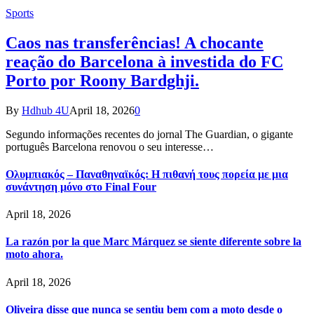
Sports
Caos nas transferências! A chocante
reação do Barcelona à investida do FC
Porto por Roony Bardghji.
By
Hdhub 4U
April 18, 2026
0
Segundo informações recentes do jornal The Guardian, o gigante
português Barcelona renovou o seu interesse…
Ολυμπιακός – Παναθηναϊκός: Η πιθανή τους πορεία με μια
συνάντηση μόνο στο Final Four
April 18, 2026
La razón por la que Marc Márquez se siente diferente sobre la
moto ahora.
April 18, 2026
Oliveira disse que nunca se sentiu bem com a moto desde o