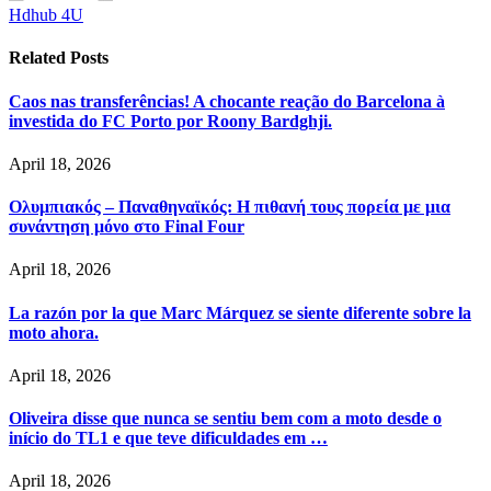
Hdhub 4U
Related
Posts
Caos nas transferências! A chocante reação do Barcelona à
investida do FC Porto por Roony Bardghji.
April 18, 2026
Ολυμπιακός – Παναθηναϊκός: Η πιθανή τους πορεία με μια
συνάντηση μόνο στο Final Four
April 18, 2026
La razón por la que Marc Márquez se siente diferente sobre la
moto ahora.
April 18, 2026
Oliveira disse que nunca se sentiu bem com a moto desde o
início do TL1 e que teve dificuldades em …
April 18, 2026