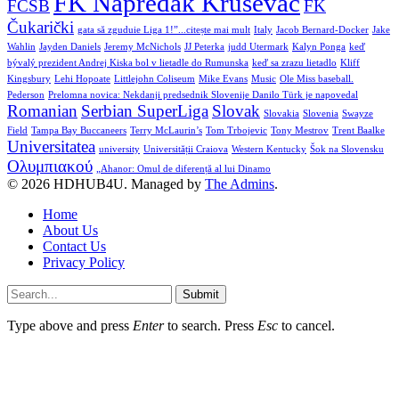
FK Napredak Kruševac
FCSB
FK
Čukarički
gata să zguduie Liga 1!”...citește mai mult
Italy
Jacob Bernard-Docker
Jake
Wahlin
Jayden Daniels
Jeremy McNichols
JJ Peterka
judd Utermark
Kalyn Ponga
keď
bývalý prezident Andrej Kiska bol v lietadle do Rumunska
keď sa zrazu lietadlo
Kliff
Kingsbury
Lehi Hopoate
Littlejohn Coliseum
Mike Evans
Music
Ole Miss baseball.
Pederson
Prelomna novica: Nekdanji predsednik Slovenije Danilo Türk je napovedal
Romanian
Serbian SuperLiga
Slovak
Slovakia
Slovenia
Swayze
Field
Tampa Bay Buccaneers
Terry McLaurin’s
Tom Trbojevic
Tony Mestrov
Trent Baalke
Universitatea
university
Universității Craiova
Western Kentucky
Šok na Slovensku
Ολυμπιακού
„Ahanor: Omul de diferență al lui Dinamo
© 2026 HDHUB4U. Managed by
The Admins
.
Home
About Us
Contact Us
Privacy Policy
Submit
Type above and press
Enter
to search. Press
Esc
to cancel.