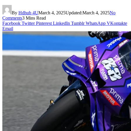
By
Hdhub 4U
March 4, 2025
Updated:
March 4, 2025
No
Comments
3 Mins Read
Facebook
Twitter
Pinterest
LinkedIn
Tumblr
WhatsApp
VKontakte
Email