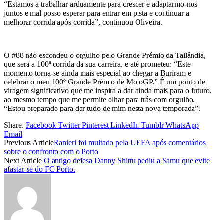
“Estamos a trabalhar arduamente para crescer e adaptarmo-nos
juntos e mal posso esperar para entrar em pista e continuar a
melhorar corrida após corrida”, continuou Oliveira.
O #88 não escondeu o orgulho pelo Grande Prémio da Tailândia,
que será a 100ª corrida da sua carreira. e até prometeu: “Este
momento torna-se ainda mais especial ao chegar a Buriram e
celebrar o meu 100º Grande Prémio de MotoGP.” É um ponto de
viragem significativo que me inspira a dar ainda mais para o futuro,
ao mesmo tempo que me permite olhar para trás com orgulho.
“Estou preparado para dar tudo de mim nesta nova temporada”.
Share.
Facebook
Twitter
Pinterest
LinkedIn
Tumblr
WhatsApp
Email
Previous Article
Ranieri foi multado pela UEFA após comentários
sobre o confronto com o Porto
Next Article
O antigo defesa Danny Shittu pediu a Samu que evite
afastar-se do FC Porto.