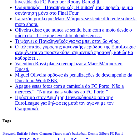
investida do FC Porto por Roony Bardghji.
Ολυμπιακός – Παναθηναϊκός: Η πιθανή τους πορεία με μια
συνάντηση μόνο στο Final Four
La razón por la que Marc Márquez se siente diferente sobre la
moto ahora.
Oliveira disse que nunca se sentiu bem com a moto desde o
início do TL1 e que teve dificuldades em …
Τι ψάχνει ο Παναθηναϊκός για να μπει στον 6ο γύρο.
Ο τελευταίος γύρος της κανονικής περιόδου της EuroLeague
αναμένεται να προσελκύσει σημαντική προσοχή, καθώς θα
καθορίσει…
Valentino Rossi planea reemplazar a Marc Márquez en
Ducati.
Miguel Oliveira opõe-se às penalizações de desempenho da
Ducati no WorldSBK
Apague estas fotos com a camisola do FC Porto. Não a
mereces.”, “Nunca mais voltarás ao FC Porto.”
Πρόστιμο στον Δημήτρη Γιαννακόπουλο από την
EuroLeague για δηλώσεις μετά τον αγώνα με τον
Ολυμπιακό.
Tags
Brownell
Buffalo Sabres
Clemson Tigers men’s basketball
Dennis Gilbert
FC Rapid