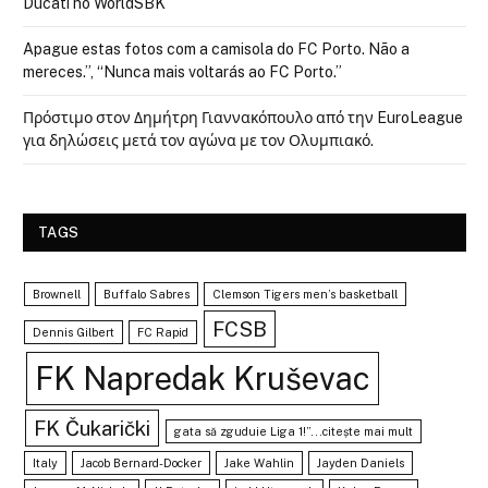
Ducati no WorldSBK
Apague estas fotos com a camisola do FC Porto. Não a
mereces.”, “Nunca mais voltarás ao FC Porto.”
Πρόστιμο στον Δημήτρη Γιαννακόπουλο από την EuroLeague
για δηλώσεις μετά τον αγώνα με τον Ολυμπιακό.
TAGS
Brownell
Buffalo Sabres
Clemson Tigers men’s basketball
FCSB
Dennis Gilbert
FC Rapid
FK Napredak Kruševac
FK Čukarički
gata să zguduie Liga 1!”...citește mai mult
Italy
Jacob Bernard-Docker
Jake Wahlin
Jayden Daniels