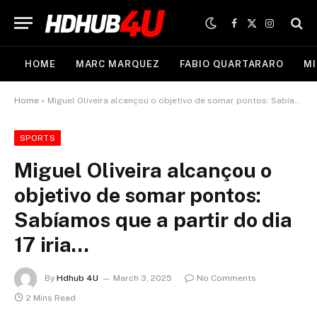
Facebook
X
Instagram
(Twitter)
HOME
MARC MARQUEZ
FABIO QUARTARARO
MI
Home
»
Miguel Oliveira alcançou o objetivo de somar pontos: Sabíamos que a partir do dia 17 iria…
SPORTS
Miguel Oliveira alcançou o
objetivo de somar pontos:
Sabíamos que a partir do dia
17 iria…
By
Hdhub 4U
March 3, 2025
No Comments
2 Mins Read