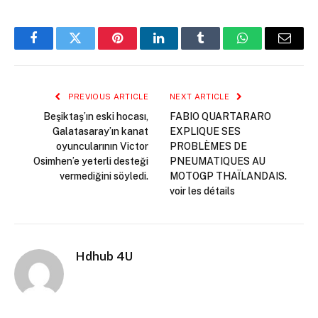
Facebook
Twitter
Pinterest
LinkedIn
Tumblr
WhatsApp
Email
PREVIOUS ARTICLE
NEXT ARTICLE
Beşiktaş’ın eski hocası,
FABIO QUARTARARO
Galatasaray’ın kanat
EXPLIQUE SES
oyuncularının Victor
PROBLÈMES DE
Osimhen’e yeterli desteği
PNEUMATIQUES AU
vermediğini söyledi.
MOTOGP THAÏLANDAIS.
voir les détails
Hdhub 4U