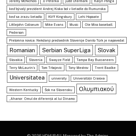
Jeremy McNichols
JJ Peterka
judd Utermark
Kalyn Ponga
keď bývalý prezident Andrej Kiska bol v lietadle do Rumunska
keď sa zrazu lietadlo
Kliff Kingsbury
Lehi Hopoate
Littlejohn Coliseum
Mike Evans
Music
Ole Miss baseball.
Pederson
Prelomna novica: Nekdanji predsednik Slovenije Danilo Türk je napovedal
Romanian
Serbian SuperLiga
Slovak
Slovakia
Slovenia
Swayze Field
Tampa Bay Buccaneers
Terry McLaurin’s
Tom Trbojevic
Tony Mestrov
Trent Baalke
Universitatea
university
Universității Craiova
Ολυμπιακού
Western Kentucky
Šok na Slovensku
„Ahanor: Omul de diferență al lui Dinamo
© 2026 HDHUB4U. Managed by
The Admins
.