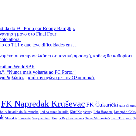
estida do FC Porto por Roony Bardghji.
νάντηση μόνο στο Final Four
moto ahora.
ício do TL1 e que teve dificuldades em …
 αναμένεται να προσελκύσει σημαντική προσοχή, καθώς θα καθορίσει
ucati no WorldSBK
.”, “Nunca mais voltarás ao FC Porto.”
ια δηλώσεις μετά τον αγώνα με τον Ολυμπιακό.
FK Napredak Kruševac
FK Čukarički
gata să zgud
 bol v lietadle do Rumunska
keď sa zrazu lietadlo
Kliff Kingsbury
Lehi Hopoate
Littlejohn Coli
ak
Slovakia
Slovenia
Swayze Field
Tampa Bay Buccaneers
Terry McLaurin’s
Tom Trbojevic
T