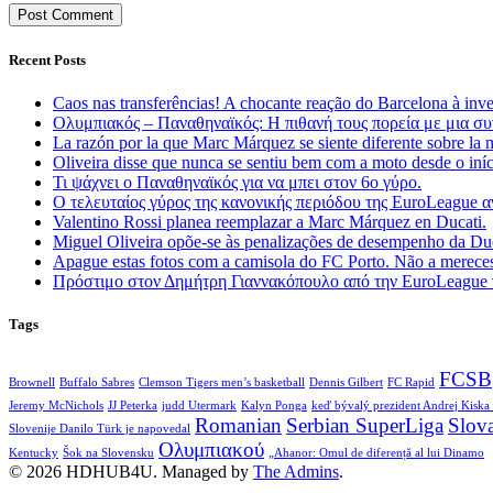
Recent Posts
Caos nas transferências! A chocante reação do Barcelona à inv
Ολυμπιακός – Παναθηναϊκός: Η πιθανή τους πορεία με μια συ
La razón por la que Marc Márquez se siente diferente sobre la 
Oliveira disse que nunca se sentiu bem com a moto desde o in
Τι ψάχνει ο Παναθηναϊκός για να μπει στον 6ο γύρο.
Ο τελευταίος γύρος της κανονικής περιόδου της EuroLeague
Valentino Rossi planea reemplazar a Marc Márquez en Ducati.
Miguel Oliveira opõe-se às penalizações de desempenho da D
Apague estas fotos com a camisola do FC Porto. Não a mereces
Πρόστιμο στον Δημήτρη Γιαννακόπουλο από την EuroLeague γ
Tags
FCSB
Brownell
Buffalo Sabres
Clemson Tigers men’s basketball
Dennis Gilbert
FC Rapid
Jeremy McNichols
JJ Peterka
judd Utermark
Kalyn Ponga
keď bývalý prezident Andrej Kiska
Romanian
Serbian SuperLiga
Slov
Slovenije Danilo Türk je napovedal
Ολυμπιακού
Kentucky
Šok na Slovensku
„Ahanor: Omul de diferență al lui Dinamo
© 2026 HDHUB4U. Managed by
The Admins
.