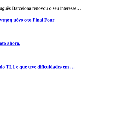
tuguês Barcelona renovou o seu interesse…
ντηση μόνο στο Final Four
oto ahora.
o do TL1 e que teve dificuldades em …