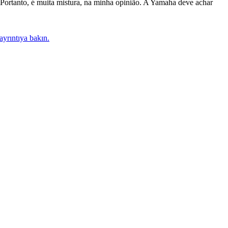
 Portanto, é muita mistura, na minha opinião. A Yamaha deve achar
yrıntıya bakın.