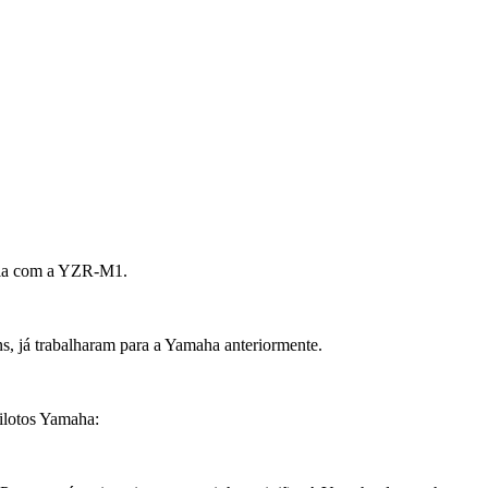
reia com a YZR-M1.
ns, já trabalharam para a Yamaha anteriormente.
pilotos Yamaha: