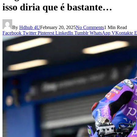
isso diria que é bastante…
By
Hdhub 4U
February 20, 2025
No Comments
1 Min Read
Facebook
Twitter
Pinterest
LinkedIn
Tumblr
WhatsApp
VKontakte
E