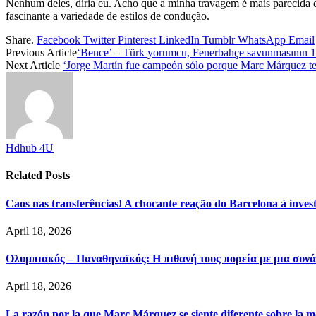
Nenhum deles, diria eu. Acho que a minha travagem é mais parecida c
fascinante a variedade de estilos de condução.
Share.
Facebook
Twitter
Pinterest
LinkedIn
Tumblr
WhatsApp
Email
Previous Article
‘Bence’ – Türk yorumcu, Fenerbahçe savunmasının 19 
Next Article
‘Jorge Martín fue campeón sólo porque Marc Márquez te
Hdhub 4U
Related
Posts
Caos nas transferências! A chocante reação do Barcelona à inve
April 18, 2026
Ολυμπιακός – Παναθηναϊκός: Η πιθανή τους πορεία με μια συνά
April 18, 2026
La razón por la que Marc Márquez se siente diferente sobre la m