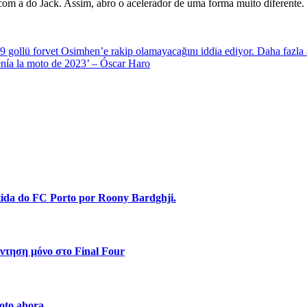
om a do Jack. Assim, abro o acelerador de uma forma muito diferente.
gollü forvet Osimhen’e rakip olamayacağını iddia ediyor. Daha fazla a
nía la moto de 2023’ – Óscar Haro
stida do FC Porto por Roony Bardghji.
ντηση μόνο στο Final Four
oto ahora.