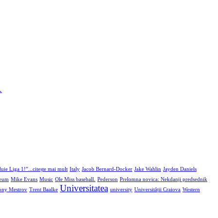
…
uie Liga 1!”...citește mai mult
Italy
Jacob Bernard-Docker
Jake Wahlin
Jayden Daniels
seum
Mike Evans
Music
Ole Miss baseball.
Pederson
Prelomna novica: Nekdanji predsednik
Universitatea
ony Mestrov
Trent Baalke
university
Universității Craiova
Western