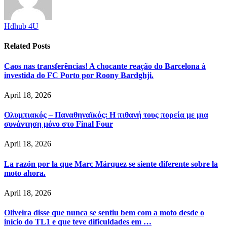
Hdhub 4U
Related
Posts
Caos nas transferências! A chocante reação do Barcelona à
investida do FC Porto por Roony Bardghji.
April 18, 2026
Ολυμπιακός – Παναθηναϊκός: Η πιθανή τους πορεία με μια
συνάντηση μόνο στο Final Four
April 18, 2026
La razón por la que Marc Márquez se siente diferente sobre la
moto ahora.
April 18, 2026
Oliveira disse que nunca se sentiu bem com a moto desde o
início do TL1 e que teve dificuldades em …