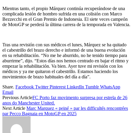
Mientras tanto, el propio Márquez continúa recuperándose de una
complicada lesión de hombro sufrida en una colisión con Marco
Bezzecchi en el Gran Premio de Indonesia. El siete veces campeón
de MotoGP se perderá la última carrera de la temporada en Valencia.
Tras una revisión con sus médicos el lunes, Márquez se ha quitado
el cabestrillo del brazo derecho e informó de una buena evolución
en su rehabilitación. “No me he aburrido, no he tenido tiempo para
aburrirme”, dijo. “Estos días nos hemos centrado en bajar el ritmo y
empezar la rehabilitación. Va bien. Ayer tuve mi revisión con los
médicos y ya me quitaron el cabestrillo. Estamos haciendo los
movimientos de brazo habituales del día a día”.
Share.
Facebook
Twitter
Pinterest
LinkedIn
Tumblr
WhatsApp
Email
Previous Article
FC Porto faz movimento surpresa por estrela de 26
anos do Manchester United.
Next Article
Marc Marquez « peiné » par les difficultés rencontrées
par Pecco Bagnaia en MotoGP en 2025