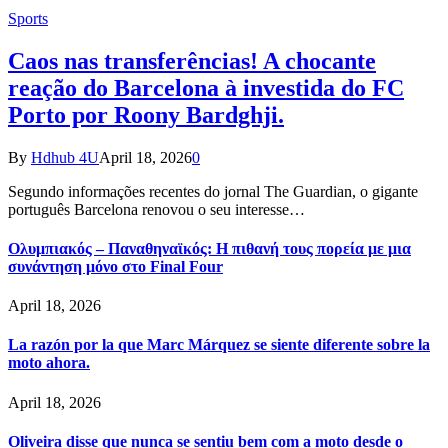
Sports
Caos nas transferências! A chocante
reação do Barcelona à investida do FC
Porto por Roony Bardghji.
By
Hdhub 4U
April 18, 2026
0
Segundo informações recentes do jornal The Guardian, o gigante
português Barcelona renovou o seu interesse…
Ολυμπιακός – Παναθηναϊκός: Η πιθανή τους πορεία με μια
συνάντηση μόνο στο Final Four
April 18, 2026
La razón por la que Marc Márquez se siente diferente sobre la
moto ahora.
April 18, 2026
Oliveira disse que nunca se sentiu bem com a moto desde o