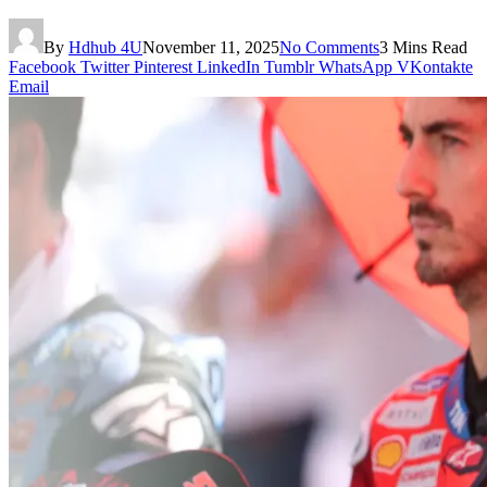
By
Hdhub 4U
November 11, 2025
No Comments
3 Mins Read
Facebook
Twitter
Pinterest
LinkedIn
Tumblr
WhatsApp
VKontakte
Email