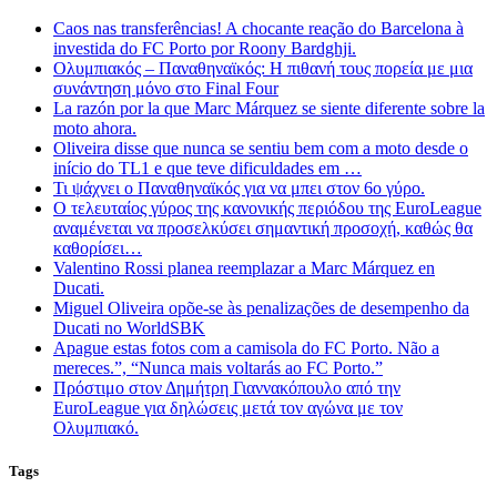
Caos nas transferências! A chocante reação do Barcelona à
investida do FC Porto por Roony Bardghji.
Ολυμπιακός – Παναθηναϊκός: Η πιθανή τους πορεία με μια
συνάντηση μόνο στο Final Four
La razón por la que Marc Márquez se siente diferente sobre la
moto ahora.
Oliveira disse que nunca se sentiu bem com a moto desde o
início do TL1 e que teve dificuldades em …
Τι ψάχνει ο Παναθηναϊκός για να μπει στον 6ο γύρο.
Ο τελευταίος γύρος της κανονικής περιόδου της EuroLeague
αναμένεται να προσελκύσει σημαντική προσοχή, καθώς θα
καθορίσει…
Valentino Rossi planea reemplazar a Marc Márquez en
Ducati.
Miguel Oliveira opõe-se às penalizações de desempenho da
Ducati no WorldSBK
Apague estas fotos com a camisola do FC Porto. Não a
mereces.”, “Nunca mais voltarás ao FC Porto.”
Πρόστιμο στον Δημήτρη Γιαννακόπουλο από την
EuroLeague για δηλώσεις μετά τον αγώνα με τον
Ολυμπιακό.
Tags