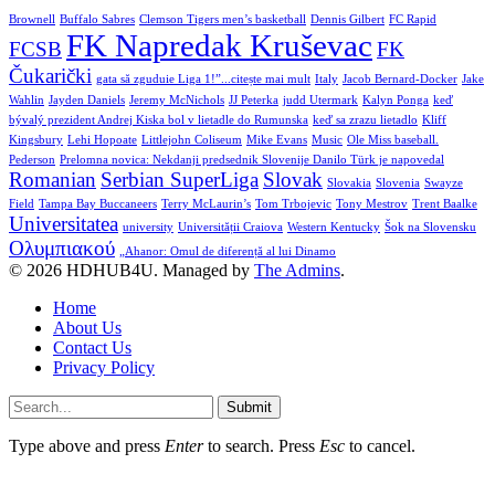
Brownell
Buffalo Sabres
Clemson Tigers men’s basketball
Dennis Gilbert
FC Rapid
FK Napredak Kruševac
FCSB
FK
Čukarički
gata să zguduie Liga 1!”...citește mai mult
Italy
Jacob Bernard-Docker
Jake
Wahlin
Jayden Daniels
Jeremy McNichols
JJ Peterka
judd Utermark
Kalyn Ponga
keď
bývalý prezident Andrej Kiska bol v lietadle do Rumunska
keď sa zrazu lietadlo
Kliff
Kingsbury
Lehi Hopoate
Littlejohn Coliseum
Mike Evans
Music
Ole Miss baseball.
Pederson
Prelomna novica: Nekdanji predsednik Slovenije Danilo Türk je napovedal
Romanian
Serbian SuperLiga
Slovak
Slovakia
Slovenia
Swayze
Field
Tampa Bay Buccaneers
Terry McLaurin’s
Tom Trbojevic
Tony Mestrov
Trent Baalke
Universitatea
university
Universității Craiova
Western Kentucky
Šok na Slovensku
Ολυμπιακού
„Ahanor: Omul de diferență al lui Dinamo
© 2026 HDHUB4U. Managed by
The Admins
.
Home
About Us
Contact Us
Privacy Policy
Submit
Type above and press
Enter
to search. Press
Esc
to cancel.