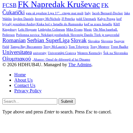
FK Napredak Kruševac
FCSB
FK
Čukarički
gata să zguduie Liga 1!”...citește mai mult
Italy
Jacob Bernard-Docker
Jake
Wahlin
Jayden Daniels
Jeremy McNichols
JJ Peterka
judd Utermark
Kalyn Ponga
keď
bývalý prezident Andrej Kiska bol v lietadle do Rumunska
keď sa zrazu lietadlo
Kliff
Kingsbury
Lehi Hopoate
Littlejohn Coliseum
Mike Evans
Music
Ole Miss baseball.
Pederson
Prelomna novica: Nekdanji predsednik Slovenije Danilo Türk je napovedal
Romanian
Serbian SuperLiga
Slovak
Slovakia
Slovenia
Swayze
Field
Tampa Bay Buccaneers
Terry McLaurin’s
Tom Trbojevic
Tony Mestrov
Trent Baalke
Universitatea
university
Universității Craiova
Western Kentucky
Šok na Slovensku
Ολυμπιακού
„Ahanor: Omul de diferență al lui Dinamo
© 2026 HDHUB4U. Managed by
The Admins
.
Home
About Us
Contact Us
Privacy Policy
Submit
Type above and press
Enter
to search. Press
Esc
to cancel.