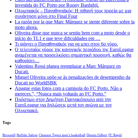
investida do FC Porto por Roony Bardghji.
Ολυμπιακός – Παναθηναϊκός: Η πιθανή τους πορεία με μια
συνάντηση μόνο στο Final Four
La razón por la que Marc Márquez se siente diferente sobre la
moto ahora.
Oliveira disse que nunca se sentiu bem com a moto desde o
início do TL1 e que teve dificuldades em …
Τι ψάχνει ο Παναθηναϊκός για να μπει στον 6ο γύρο.
Ο τελευταίος γύρος της κανονικής περιόδου της EuroLeague
αναμένεται να προσελκύσει σημαντική προσοχή, καθώς θα
καθορίσει…
Valentino Rossi planea reemplazar a Marc Márquez en
Ducati.
Miguel Oliveira opõe-se às penalizações de desempenho da
Ducati no WorldSBK
Apague estas fotos com a camisola do FC Porto. Não a
mereces.”, “Nunca mais voltarás ao FC Porto.”
Πρόστιμο στον Δημήτρη Γιαννακόπουλο από την
EuroLeague για δηλώσεις μετά τον αγώνα με τον
Ολυμπιακό.
Tags
Brownell
Buffalo Sabres
Clemson Tigers men’s basketball
Dennis Gilbert
FC Rapid