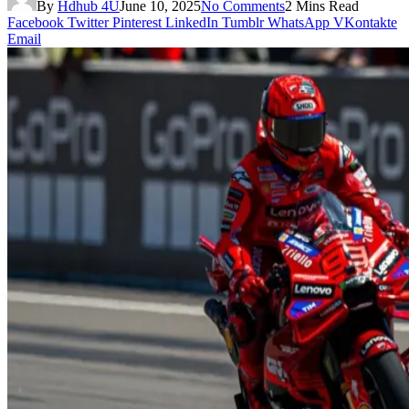
By
Hdhub 4U
June 10, 2025
No Comments
2 Mins Read
Facebook
Twitter
Pinterest
LinkedIn
Tumblr
WhatsApp
VKontakte
Email