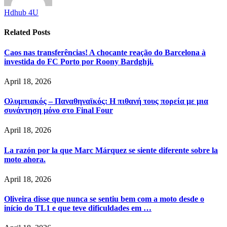
Hdhub 4U
Related
Posts
Caos nas transferências! A chocante reação do Barcelona à
investida do FC Porto por Roony Bardghji.
April 18, 2026
Ολυμπιακός – Παναθηναϊκός: Η πιθανή τους πορεία με μια
συνάντηση μόνο στο Final Four
April 18, 2026
La razón por la que Marc Márquez se siente diferente sobre la
moto ahora.
April 18, 2026
Oliveira disse que nunca se sentiu bem com a moto desde o
início do TL1 e que teve dificuldades em …