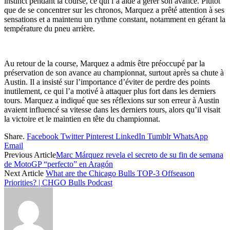
instinct pendant la course, ce qui l’a aidé à gérer son avance. Plutôt
que de se concentrer sur les chronos, Marquez a prêté attention à ses
sensations et a maintenu un rythme constant, notamment en gérant la
température du pneu arrière.
Au retour de la course, Marquez a admis être préoccupé par la
préservation de son avance au championnat, surtout après sa chute à
Austin. Il a insisté sur l’importance d’éviter de perdre des points
inutilement, ce qui l’a motivé à attaquer plus fort dans les derniers
tours. Marquez a indiqué que ses réflexions sur son erreur à Austin
avaient influencé sa vitesse dans les derniers tours, alors qu’il visait
la victoire et le maintien en tête du championnat.
Share.
Facebook
Twitter
Pinterest
LinkedIn
Tumblr
WhatsApp
Email
Previous Article
Marc Márquez revela el secreto de su fin de semana
de MotoGP “perfecto” en Aragón
Next Article
What are the Chicago Bulls TOP-3 Offseason
Priorities? | CHGO Bulls Podcast