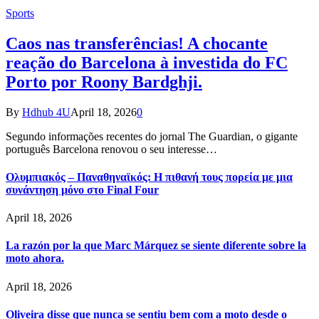
Sports
Caos nas transferências! A chocante
reação do Barcelona à investida do FC
Porto por Roony Bardghji.
By
Hdhub 4U
April 18, 2026
0
Segundo informações recentes do jornal The Guardian, o gigante
português Barcelona renovou o seu interesse…
Ολυμπιακός – Παναθηναϊκός: Η πιθανή τους πορεία με μια
συνάντηση μόνο στο Final Four
April 18, 2026
La razón por la que Marc Márquez se siente diferente sobre la
moto ahora.
April 18, 2026
Oliveira disse que nunca se sentiu bem com a moto desde o