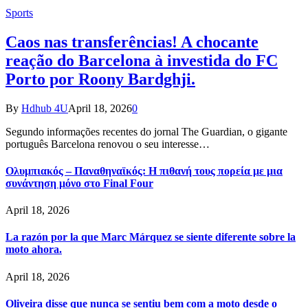
Sports
Caos nas transferências! A chocante
reação do Barcelona à investida do FC
Porto por Roony Bardghji.
By
Hdhub 4U
April 18, 2026
0
Segundo informações recentes do jornal The Guardian, o gigante
português Barcelona renovou o seu interesse…
Ολυμπιακός – Παναθηναϊκός: Η πιθανή τους πορεία με μια
συνάντηση μόνο στο Final Four
April 18, 2026
La razón por la que Marc Márquez se siente diferente sobre la
moto ahora.
April 18, 2026
Oliveira disse que nunca se sentiu bem com a moto desde o