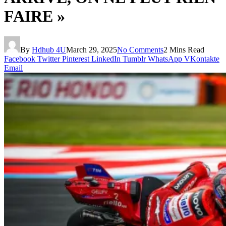
FAIRE »
By
Hdhub 4U
March 29, 2025
No Comments
2 Mins Read
Facebook
Twitter
Pinterest
LinkedIn
Tumblr
WhatsApp
VKontakte
Email