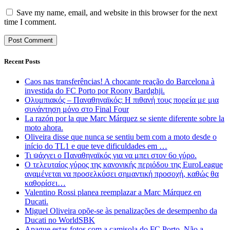
Save my name, email, and website in this browser for the next
time I comment.
Recent Posts
Caos nas transferências! A chocante reação do Barcelona à
investida do FC Porto por Roony Bardghji.
Ολυμπιακός – Παναθηναϊκός: Η πιθανή τους πορεία με μια
συνάντηση μόνο στο Final Four
La razón por la que Marc Márquez se siente diferente sobre la
moto ahora.
Oliveira disse que nunca se sentiu bem com a moto desde o
início do TL1 e que teve dificuldades em …
Τι ψάχνει ο Παναθηναϊκός για να μπει στον 6ο γύρο.
Ο τελευταίος γύρος της κανονικής περιόδου της EuroLeague
αναμένεται να προσελκύσει σημαντική προσοχή, καθώς θα
καθορίσει…
Valentino Rossi planea reemplazar a Marc Márquez en
Ducati.
Miguel Oliveira opõe-se às penalizações de desempenho da
Ducati no WorldSBK
Apague estas fotos com a camisola do FC Porto. Não a