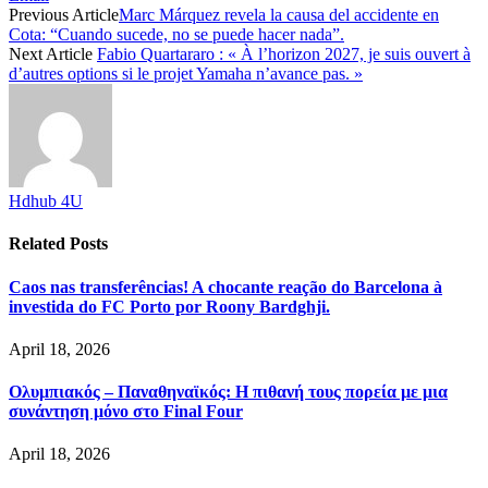
Previous Article
Marc Márquez revela la causa del accidente en
Cota: “Cuando sucede, no se puede hacer nada”.
Next Article
Fabio Quartararo : « À l’horizon 2027, je suis ouvert à
d’autres options si le projet Yamaha n’avance pas. »
Hdhub 4U
Related
Posts
Caos nas transferências! A chocante reação do Barcelona à
investida do FC Porto por Roony Bardghji.
April 18, 2026
Ολυμπιακός – Παναθηναϊκός: Η πιθανή τους πορεία με μια
συνάντηση μόνο στο Final Four
April 18, 2026