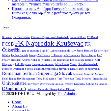
mereces.”, “Nunca mais voltarás ao FC Porto.”
Πρόστιμο στον Δημήτρη Γιαννακόπουλο από την
EuroLeague για δηλώσεις μετά τον αγώνα με τον
Ολυμπιακό.
Tags
Brownell
Buffalo Sabres
Clemson Tigers men’s basketball
Dennis Gilbert
FC Rapid
FK Napredak Kruševac
FCSB
FK
Čukarički
gata să zguduie Liga 1!”...citește mai mult
Italy
Jacob Bernard-Docker
Jake
Wahlin
Jayden Daniels
Jeremy McNichols
JJ Peterka
judd Utermark
Kalyn Ponga
keď
bývalý prezident Andrej Kiska bol v lietadle do Rumunska
keď sa zrazu lietadlo
Kliff
Kingsbury
Lehi Hopoate
Littlejohn Coliseum
Mike Evans
Music
Ole Miss baseball.
Pederson
Prelomna novica: Nekdanji predsednik Slovenije Danilo Türk je napovedal
Romanian
Serbian SuperLiga
Slovak
Slovakia
Slovenia
Swayze
Field
Tampa Bay Buccaneers
Terry McLaurin’s
Tom Trbojevic
Tony Mestrov
Trent Baalke
Universitatea
university
Universității Craiova
Western Kentucky
Šok na Slovensku
Ολυμπιακού
„Ahanor: Omul de diferență al lui Dinamo
© 2026 HDHUB4U. Managed by
The Admins
.
Home
About Us
Contact Us