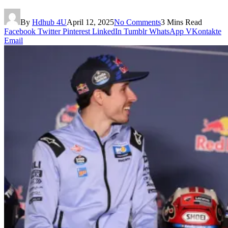
By
Hdhub 4U
April 12, 2025
No Comments
3 Mins Read
Facebook
Twitter
Pinterest
LinkedIn
Tumblr
WhatsApp
VKontakte
Email