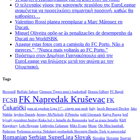
Ο τελευταίος γύρος της κανονικής περιόδου της EuroLeague
αναμένεται να προσελκύσει σημαντική προσοχή, καθώς θα
καθορίσει…
Valentino Rossi planea reemplazar a Marc Márquez en
Ducati.
Miguel Oliveira opõe-se às penalizações de desempenho da
Ducati no WorldSBK
Apague estas fotos com a camisola do FC Porto. Não a
mereces.”, “Nunca mais voltarás ao FC Porto.”
Πρόστιμο στον Δημήτρη Γιαννακόπουλο από την
EuroLeague για δηλώσεις μετά τον αγώνα με τον
Ολυμπιακό.
Tags
Brownell
Buffalo Sabres
Clemson Tigers men’s basketball
Dennis Gilbert
FC Rapid
FK Napredak Kruševac
FCSB
FK
Čukarički
gata să zguduie Liga 1!”...citește mai mult
Italy
Jacob Bernard-Docker
Jake
Wahlin
Jayden Daniels
Jeremy McNichols
JJ Peterka
judd Utermark
Kalyn Ponga
keď
bývalý prezident Andrej Kiska bol v lietadle do Rumunska
keď sa zrazu lietadlo
Kliff
Kingsbury
Lehi Hopoate
Littlejohn Coliseum
Mike Evans
Music
Ole Miss baseball.
Pederson
Prelomna novica: Nekdanji predsednik Slovenije Danilo Türk je napovedal
Romanian
Serbian SuperLiga
Slovak
Slovakia
Slovenia
Swayze