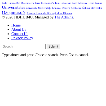
Field
Tampa Bay Buccaneers
Terry McLaurin’s
Tom Trbojevic
Tony Mestrov
Trent Baalke
Universitatea
university
Universității Craiova
Western Kentucky
Šok na Slovensku
Ολυμπιακού
„Ahanor: Omul de diferență al lui Dinamo
© 2026 HDHUB4U. Managed by
The Admins
.
Home
About Us
Contact Us
Privacy Policy
Submit
Type above and press
Enter
to search. Press
Esc
to cancel.