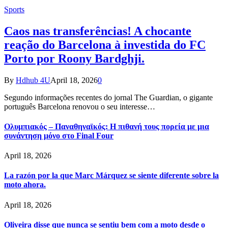
Sports
Caos nas transferências! A chocante
reação do Barcelona à investida do FC
Porto por Roony Bardghji.
By
Hdhub 4U
April 18, 2026
0
Segundo informações recentes do jornal The Guardian, o gigante
português Barcelona renovou o seu interesse…
Ολυμπιακός – Παναθηναϊκός: Η πιθανή τους πορεία με μια
συνάντηση μόνο στο Final Four
April 18, 2026
La razón por la que Marc Márquez se siente diferente sobre la
moto ahora.
April 18, 2026
Oliveira disse que nunca se sentiu bem com a moto desde o