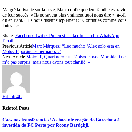
Malgré la rivalité sur la piste, Marc confie que leur famille est ravie
de leur succès. « Ils ne savent plus vraiment quoi nous dire », a-t-il
dit en riant. « Ils nous disent simplement : “Continuez comme vous
faites.” »
Share.
Facebook
Twitter
Pinterest
LinkedIn
Tumblr
WhatsApp
Email
Previous Article
Marc Márquez: “Leo mucho ‘Alex solo está en
MotoGP porque es hermano…’
Next Article
MotoGP, Quartararo : « L’épisode avec Morbidelli ne
m’a pas surpris, mais nous avons tout clarifié. »
Hdhub 4U
Related
Posts
Caos nas transferências! A chocante reação do Barcelona à
investida do FC Porto por Roony Bardghji.