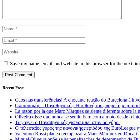
Save my name, email, and website in this browser for the next ti
Recent Posts
Caos nas transferências! A chocante reação do Barcelona à inv
Ολυμπιακός – Παναθηναϊκός: Η πιθανή τους πορεία με μια συ
La razón por la que Marc Márquez se siente diferente sobre la 
Oliveira disse que nunca se sentiu bem com a moto desde o in
Τι ψάχνει ο Παναθηναϊκός για να μπει στον 6ο γύρο.
Ο τελευταίος γύρος της κανονικής περιόδου της EuroLeague
Valentino Rossi planea reemplazar a Marc Márquez en Ducati.
Miguel Oliveira opõe-se às penalizações de desempenho da D