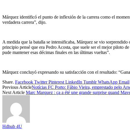
Márquez identificó el punto de inflexión de la carrera como el mom
verdadera carrera”, dijo.
A medida que la batalla se intensificaba, Márquez se vio sorprendid
principio pensé que era Pedro Acosta, que suele ser el mejor piloto d
pude mantener esas décimas finales en las últimas vueltas”.
Márquez concluyó expresando su satisfacción con el resultado: “Ganar 
Share.
Facebook
Twitter
Pinterest
LinkedIn
Tumblr
WhatsApp
Email
Previous Article
Notícias FC Porto: Fábio Vieira, emprestado pelo Ar
Next Article
Marc Marquez : ça a été une grande surprise quand Mave
Hdhub 4U