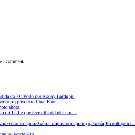
me I comment.
estida do FC Porto por Roony Bardghji.
νάντηση μόνο στο Final Four
moto ahora.
ício do TL1 e que teve dificuldades em …
 αναμένεται να προσελκύσει σημαντική προσοχή, καθώς θα καθορίσει
ucati no WorldSBK