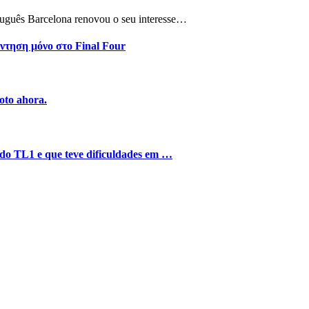
tuguês Barcelona renovou o seu interesse…
ντηση μόνο στο Final Four
oto ahora.
o do TL1 e que teve dificuldades em …