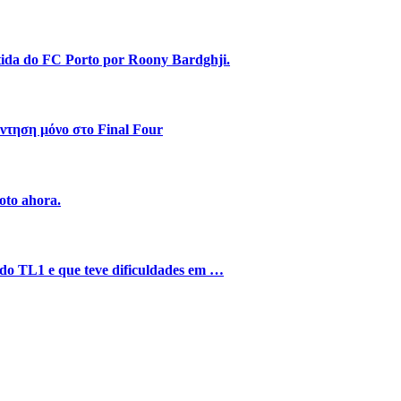
stida do FC Porto por Roony Bardghji.
ντηση μόνο στο Final Four
oto ahora.
o do TL1 e que teve dificuldades em …