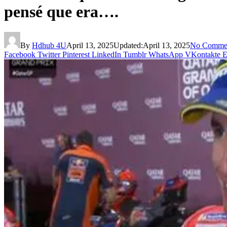
pensé que era….
By
Hdhub 4U
April 13, 2025
Updated:
April 13, 2025
No Comme
Facebook
Twitter
Pinterest
LinkedIn
Tumblr
WhatsApp
VKontakte
E