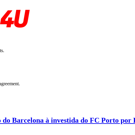
ts.
agreement.
o do Barcelona à investida do FC Porto por