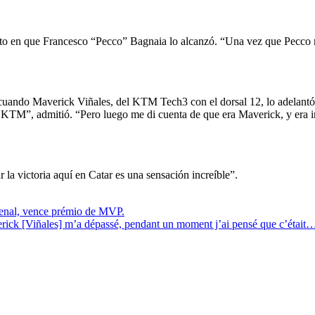
ento en que Francesco “Pecco” Bagnaia lo alcanzó. “Una vez que Pecco
o cuando Maverick Viñales, del KTM Tech3 con el dorsal 12, lo adelant
e KTM”, admitió. “Pero luego me di cuenta de que era Maverick, y era in
la victoria aquí en Catar es una sensación increíble”.
senal, vence prémio de MVP.
rick [Viñales] m’a dépassé, pendant un moment j’ai pensé que c’était