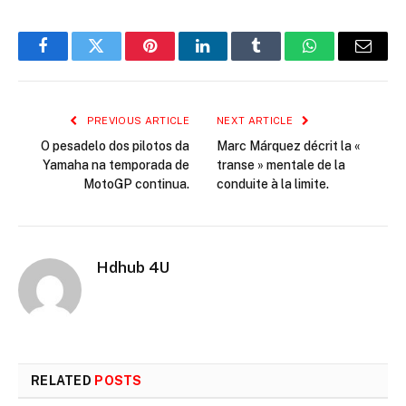
Facebook
Twitter
Pinterest
LinkedIn
Tumblr
WhatsApp
Email
PREVIOUS ARTICLE
NEXT ARTICLE
O pesadelo dos pilotos da
Marc Márquez décrit la «
Yamaha na temporada de
transe » mentale de la
MotoGP continua.
conduite à la limite.
Hdhub 4U
RELATED
POSTS