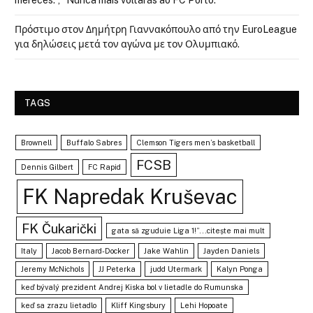
mereces.”, “Nunca mais voltarás ao FC Porto.”
Πρόστιμο στον Δημήτρη Γιαννακόπουλο από την EuroLeague
για δηλώσεις μετά τον αγώνα με τον Ολυμπιακό.
TAGS
Brownell
Buffalo Sabres
Clemson Tigers men’s basketball
FCSB
Dennis Gilbert
FC Rapid
FK Napredak Kruševac
FK Čukarički
gata să zguduie Liga 1!”...citește mai mult
Italy
Jacob Bernard-Docker
Jake Wahlin
Jayden Daniels
Jeremy McNichols
JJ Peterka
judd Utermark
Kalyn Ponga
keď bývalý prezident Andrej Kiska bol v lietadle do Rumunska
keď sa zrazu lietadlo
Kliff Kingsbury
Lehi Hopoate