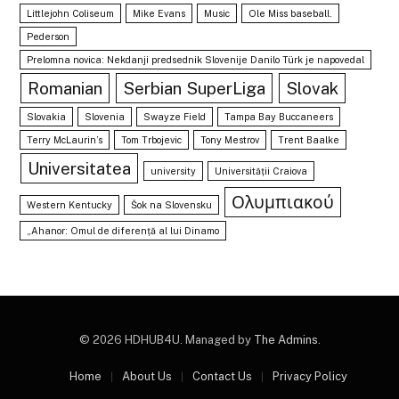
Littlejohn Coliseum
Mike Evans
Music
Ole Miss baseball.
Pederson
Prelomna novica: Nekdanji predsednik Slovenije Danilo Türk je napovedal
Romanian
Serbian SuperLiga
Slovak
Slovakia
Slovenia
Swayze Field
Tampa Bay Buccaneers
Terry McLaurin’s
Tom Trbojevic
Tony Mestrov
Trent Baalke
Universitatea
university
Universității Craiova
Ολυμπιακού
Western Kentucky
Šok na Slovensku
„Ahanor: Omul de diferență al lui Dinamo
© 2026 HDHUB4U. Managed by
The Admins
.
Home
About Us
Contact Us
Privacy Policy