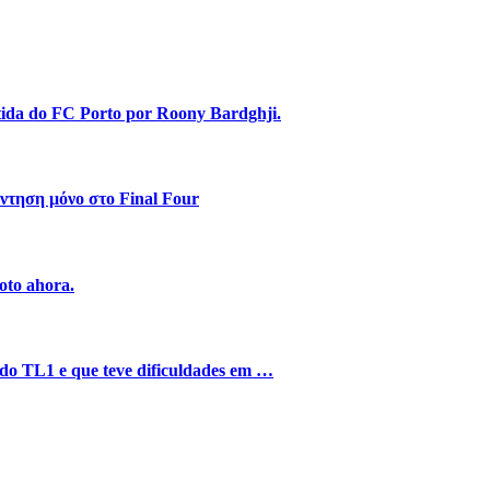
stida do FC Porto por Roony Bardghji.
ντηση μόνο στο Final Four
oto ahora.
o do TL1 e que teve dificuldades em …