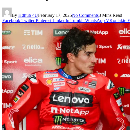
By
Hdhub 4U
February 17, 2025
No Comments
3 Mins Read
Facebook
Twitter
Pinterest
LinkedIn
Tumblr
WhatsApp
VKontakte
E