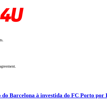
ts.
agreement.
o do Barcelona à investida do FC Porto por