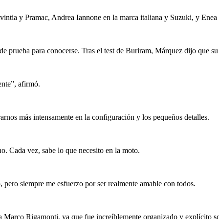
intia y Pramac, Andrea Iannone en la marca italiana y Suzuki, y Enea B
e prueba para conocerse. Tras el test de Buriram, Márquez dijo que su 
ente”, afirmó.
rarnos más intensamente en la configuración y los pequeños detalles.
no. Cada vez, sabe lo que necesito en la moto.
, pero siempre me esfuerzo por ser realmente amable con todos.
 a Marco Rigamonti, ya que fue increíblemente organizado y explícito 