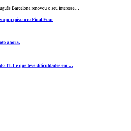
tuguês Barcelona renovou o seu interesse…
ντηση μόνο στο Final Four
oto ahora.
o do TL1 e que teve dificuldades em …