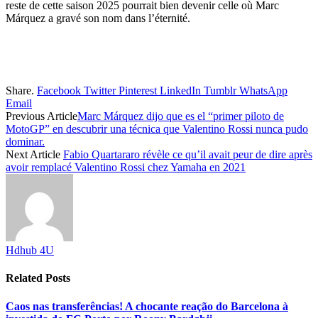
reste de cette saison 2025 pourrait bien devenir celle où Marc
Márquez a gravé son nom dans l’éternité.
Share.
Facebook
Twitter
Pinterest
LinkedIn
Tumblr
WhatsApp
Email
Previous Article
Marc Márquez dijo que es el “primer piloto de
MotoGP” en descubrir una técnica que Valentino Rossi nunca pudo
dominar.
Next Article
Fabio Quartararo révèle ce qu’il avait peur de dire après
avoir remplacé Valentino Rossi chez Yamaha en 2021
Hdhub 4U
Related
Posts
Caos nas transferências! A chocante reação do Barcelona à