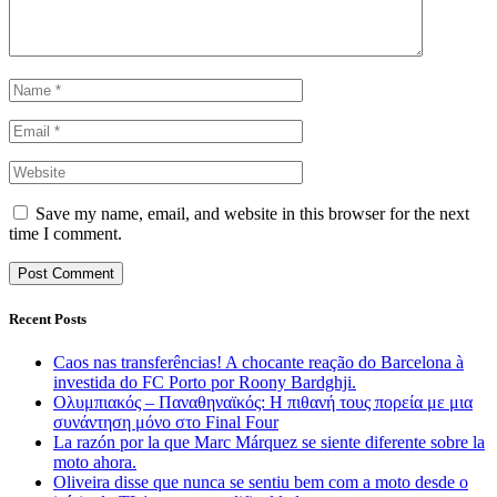
Save my name, email, and website in this browser for the next
time I comment.
Recent Posts
Caos nas transferências! A chocante reação do Barcelona à
investida do FC Porto por Roony Bardghji.
Ολυμπιακός – Παναθηναϊκός: Η πιθανή τους πορεία με μια
συνάντηση μόνο στο Final Four
La razón por la que Marc Márquez se siente diferente sobre la
moto ahora.
Oliveira disse que nunca se sentiu bem com a moto desde o