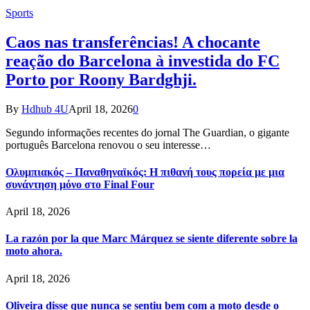
Sports
Caos nas transferências! A chocante
reação do Barcelona à investida do FC
Porto por Roony Bardghji.
By
Hdhub 4U
April 18, 2026
0
Segundo informações recentes do jornal The Guardian, o gigante
português Barcelona renovou o seu interesse…
Ολυμπιακός – Παναθηναϊκός: Η πιθανή τους πορεία με μια
συνάντηση μόνο στο Final Four
April 18, 2026
La razón por la que Marc Márquez se siente diferente sobre la
moto ahora.
April 18, 2026
Oliveira disse que nunca se sentiu bem com a moto desde o