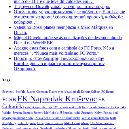
início do TL1 e que teve dificuldades em …
Τι ψάχνει ο Παναθηναϊκός για να μπει στον 6ο γύρο.
Ο τελευταίος γύρος της κανονικής περιόδου της EuroLeague
αναμένεται να προσελκύσει σημαντική προσοχή, καθώς θα
καθορίσει…
Valentino Rossi planea reemplazar a Marc Márquez en
Ducati.
Miguel Oliveira opõe-se às penalizações de desempenho da
Ducati no WorldSBK
Apague estas fotos com a camisola do FC Porto. Não a
mereces.”, “Nunca mais voltarás ao FC Porto.”
Πρόστιμο στον Δημήτρη Γιαννακόπουλο από την
EuroLeague για δηλώσεις μετά τον αγώνα με τον
Ολυμπιακό.
Tags
Brownell
Buffalo Sabres
Clemson Tigers men’s basketball
Dennis Gilbert
FC Rapid
FK Napredak Kruševac
FCSB
FK
Čukarički
gata să zguduie Liga 1!”...citește mai mult
Italy
Jacob Bernard-Docker
Jake
Wahlin
Jayden Daniels
Jeremy McNichols
JJ Peterka
judd Utermark
Kalyn Ponga
keď
bývalý prezident Andrej Kiska bol v lietadle do Rumunska
keď sa zrazu lietadlo
Kliff
Kingsbury
Lehi Hopoate
Littlejohn Coliseum
Mike Evans
Music
Ole Miss baseball.
Pederson
Prelomna novica: Nekdanji predsednik Slovenije Danilo Türk je napovedal