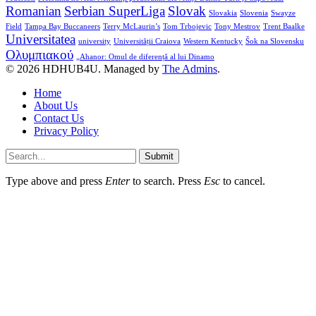
Romanian
Serbian SuperLiga
Slovak
Slovakia
Slovenia
Swayze
Field
Tampa Bay Buccaneers
Terry McLaurin’s
Tom Trbojevic
Tony Mestrov
Trent Baalke
Universitatea
university
Universității Craiova
Western Kentucky
Šok na Slovensku
Ολυμπιακού
„Ahanor: Omul de diferență al lui Dinamo
© 2026 HDHUB4U. Managed by
The Admins
.
Home
About Us
Contact Us
Privacy Policy
Submit
Type above and press
Enter
to search. Press
Esc
to cancel.