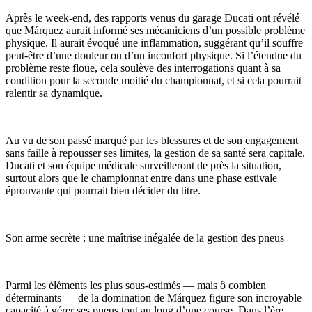
Après le week-end, des rapports venus du garage Ducati ont révélé
que Márquez aurait informé ses mécaniciens d’un possible problème
physique. Il aurait évoqué une inflammation, suggérant qu’il souffre
peut-être d’une douleur ou d’un inconfort physique. Si l’étendue du
problème reste floue, cela soulève des interrogations quant à sa
condition pour la seconde moitié du championnat, et si cela pourrait
ralentir sa dynamique.
Au vu de son passé marqué par les blessures et de son engagement
sans faille à repousser ses limites, la gestion de sa santé sera capitale.
Ducati et son équipe médicale surveilleront de près la situation,
surtout alors que le championnat entre dans une phase estivale
éprouvante qui pourrait bien décider du titre.
Son arme secrète : une maîtrise inégalée de la gestion des pneus
Parmi les éléments les plus sous-estimés — mais ô combien
déterminants — de la domination de Márquez figure son incroyable
capacité à gérer ses pneus tout au long d’une course. Dans l’ère