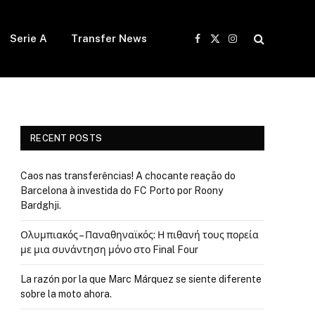
Serie A
Transfer News
Facebook
X
Instagram
(Twitter)
RECENT POSTS
Caos nas transferências! A chocante reação do
Barcelona à investida do FC Porto por Roony
Bardghji.
Ολυμπιακός – Παναθηναϊκός: Η πιθανή τους πορεία
με μια συνάντηση μόνο στο Final Four
La razón por la que Marc Márquez se siente diferente
sobre la moto ahora.