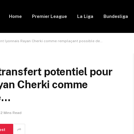
Home
Premier League
La Liga
Bundesliga
aquant lyonnais Rayan Cherki comme remplaçant possible de…
 transfert potentiel pour
Rayan Cherki comme
e…
2 Mins Read
est