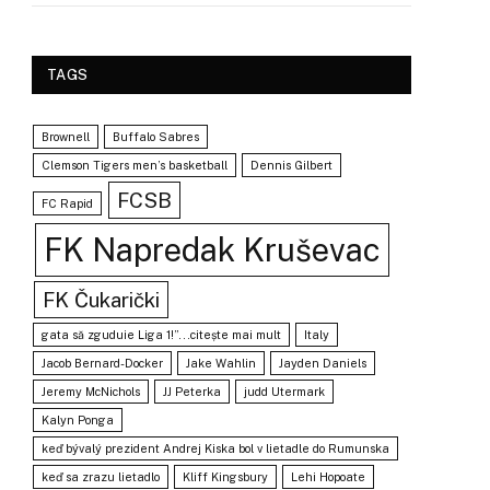
TAGS
Brownell
Buffalo Sabres
Clemson Tigers men’s basketball
Dennis Gilbert
FCSB
FC Rapid
FK Napredak Kruševac
FK Čukarički
gata să zguduie Liga 1!”...citește mai mult
Italy
Jacob Bernard-Docker
Jake Wahlin
Jayden Daniels
Jeremy McNichols
JJ Peterka
judd Utermark
Kalyn Ponga
keď bývalý prezident Andrej Kiska bol v lietadle do Rumunska
keď sa zrazu lietadlo
Kliff Kingsbury
Lehi Hopoate