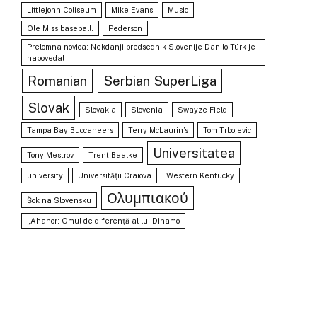
Littlejohn Coliseum
Mike Evans
Music
Ole Miss baseball.
Pederson
Prelomna novica: Nekdanji predsednik Slovenije Danilo Türk je
napovedal
Romanian
Serbian SuperLiga
Slovak
Slovakia
Slovenia
Swayze Field
Tampa Bay Buccaneers
Terry McLaurin’s
Tom Trbojevic
Universitatea
Tony Mestrov
Trent Baalke
university
Universității Craiova
Western Kentucky
Ολυμπιακού
Šok na Slovensku
„Ahanor: Omul de diferență al lui Dinamo