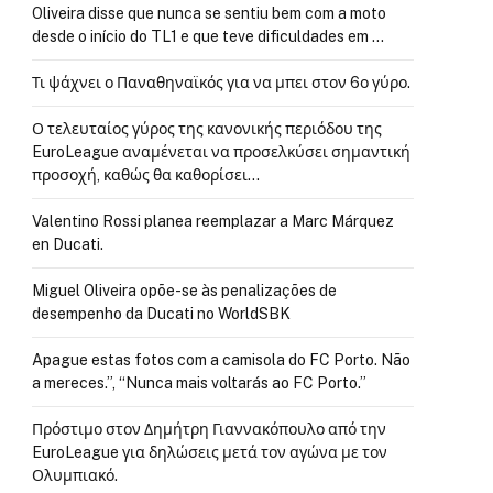
Oliveira disse que nunca se sentiu bem com a moto
desde o início do TL1 e que teve dificuldades em …
Τι ψάχνει ο Παναθηναϊκός για να μπει στον 6ο γύρο.
Ο τελευταίος γύρος της κανονικής περιόδου της
EuroLeague αναμένεται να προσελκύσει σημαντική
προσοχή, καθώς θα καθορίσει…
Valentino Rossi planea reemplazar a Marc Márquez
en Ducati.
Miguel Oliveira opõe-se às penalizações de
desempenho da Ducati no WorldSBK
Apague estas fotos com a camisola do FC Porto. Não
a mereces.”, “Nunca mais voltarás ao FC Porto.”
Πρόστιμο στον Δημήτρη Γιαννακόπουλο από την
EuroLeague για δηλώσεις μετά τον αγώνα με τον
Ολυμπιακό.