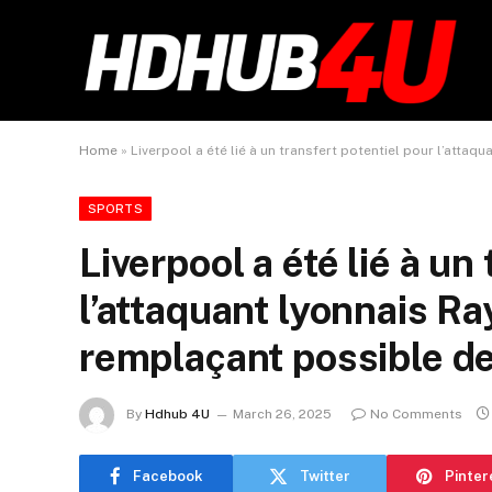
Home
»
Liverpool a été lié à un transfert potentiel pour l’att
SPORTS
Liverpool a été lié à un
l’attaquant lyonnais 
remplaçant possible d
By
Hdhub 4U
March 26, 2025
No Comments
Facebook
Twitter
Pinter