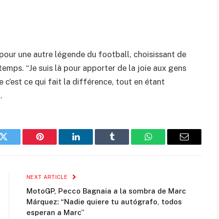
our une autre légende du football, choisissant de
temps. “Je suis là pour apporter de la joie aux gens
 c’est ce qui fait la différence, tout en étant
.
k
Twitter
Pinterest
LinkedIn
Tumblr
WhatsApp
Email
NEXT ARTICLE
MotoGP, Pecco Bagnaia a la sombra de Marc
Márquez: “Nadie quiere tu autógrafo, todos
esperan a Marc”