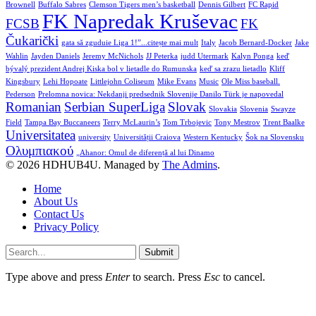
Brownell
Buffalo Sabres
Clemson Tigers men’s basketball
Dennis Gilbert
FC Rapid
FK Napredak Kruševac
FCSB
FK
Čukarički
gata să zguduie Liga 1!”...citește mai mult
Italy
Jacob Bernard-Docker
Jake
Wahlin
Jayden Daniels
Jeremy McNichols
JJ Peterka
judd Utermark
Kalyn Ponga
keď
bývalý prezident Andrej Kiska bol v lietadle do Rumunska
keď sa zrazu lietadlo
Kliff
Kingsbury
Lehi Hopoate
Littlejohn Coliseum
Mike Evans
Music
Ole Miss baseball.
Pederson
Prelomna novica: Nekdanji predsednik Slovenije Danilo Türk je napovedal
Romanian
Serbian SuperLiga
Slovak
Slovakia
Slovenia
Swayze
Field
Tampa Bay Buccaneers
Terry McLaurin’s
Tom Trbojevic
Tony Mestrov
Trent Baalke
Universitatea
university
Universității Craiova
Western Kentucky
Šok na Slovensku
Ολυμπιακού
„Ahanor: Omul de diferență al lui Dinamo
© 2026 HDHUB4U. Managed by
The Admins
.
Home
About Us
Contact Us
Privacy Policy
Submit
Type above and press
Enter
to search. Press
Esc
to cancel.