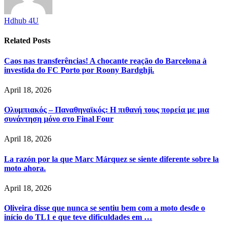
Hdhub 4U
Related
Posts
Caos nas transferências! A chocante reação do Barcelona à
investida do FC Porto por Roony Bardghji.
April 18, 2026
Ολυμπιακός – Παναθηναϊκός: Η πιθανή τους πορεία με μια
συνάντηση μόνο στο Final Four
April 18, 2026
La razón por la que Marc Márquez se siente diferente sobre la
moto ahora.
April 18, 2026
Oliveira disse que nunca se sentiu bem com a moto desde o
início do TL1 e que teve dificuldades em …