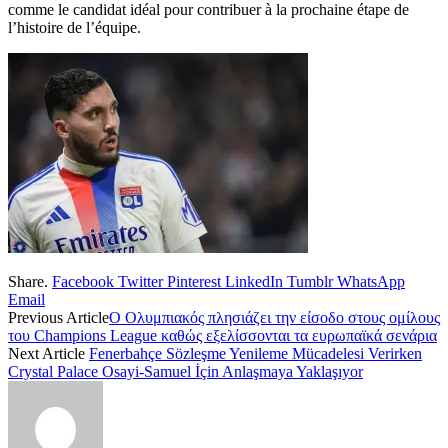
comme le candidat idéal pour contribuer à la prochaine étape de
l’histoire de l’équipe.
Share.
Facebook
Twitter
Pinterest
LinkedIn
Tumblr
WhatsApp
Email
Previous Article
Ο Ολυμπιακός πλησιάζει την είσοδο στους ομίλους
του Champions League καθώς εξελίσσονται τα ευρωπαϊκά σενάρια
Next Article
Fenerbahçe Sözleşme Yenileme Mücadelesi Verirken
Crystal Palace Osayi-Samuel İçin Anlaşmaya Yaklaşıyor