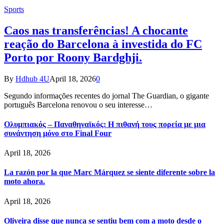
Sports
Caos nas transferências! A chocante
reação do Barcelona à investida do FC
Porto por Roony Bardghji.
By
Hdhub 4U
April 18, 2026
0
Segundo informações recentes do jornal The Guardian, o gigante
português Barcelona renovou o seu interesse…
Ολυμπιακός – Παναθηναϊκός: Η πιθανή τους πορεία με μια
συνάντηση μόνο στο Final Four
April 18, 2026
La razón por la que Marc Márquez se siente diferente sobre la
moto ahora.
April 18, 2026
Oliveira disse que nunca se sentiu bem com a moto desde o