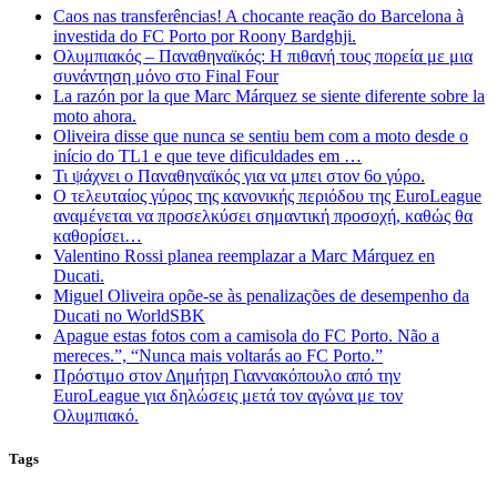
Caos nas transferências! A chocante reação do Barcelona à
investida do FC Porto por Roony Bardghji.
Ολυμπιακός – Παναθηναϊκός: Η πιθανή τους πορεία με μια
συνάντηση μόνο στο Final Four
La razón por la que Marc Márquez se siente diferente sobre la
moto ahora.
Oliveira disse que nunca se sentiu bem com a moto desde o
início do TL1 e que teve dificuldades em …
Τι ψάχνει ο Παναθηναϊκός για να μπει στον 6ο γύρο.
Ο τελευταίος γύρος της κανονικής περιόδου της EuroLeague
αναμένεται να προσελκύσει σημαντική προσοχή, καθώς θα
καθορίσει…
Valentino Rossi planea reemplazar a Marc Márquez en
Ducati.
Miguel Oliveira opõe-se às penalizações de desempenho da
Ducati no WorldSBK
Apague estas fotos com a camisola do FC Porto. Não a
mereces.”, “Nunca mais voltarás ao FC Porto.”
Πρόστιμο στον Δημήτρη Γιαννακόπουλο από την
EuroLeague για δηλώσεις μετά τον αγώνα με τον
Ολυμπιακό.
Tags