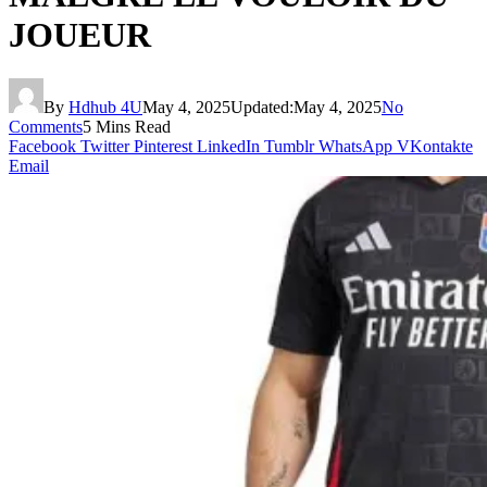
JOUEUR
By
Hdhub 4U
May 4, 2025
Updated:
May 4, 2025
No
Comments
5 Mins Read
Facebook
Twitter
Pinterest
LinkedIn
Tumblr
WhatsApp
VKontakte
Email