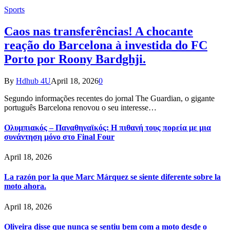
Sports
Caos nas transferências! A chocante
reação do Barcelona à investida do FC
Porto por Roony Bardghji.
By
Hdhub 4U
April 18, 2026
0
Segundo informações recentes do jornal The Guardian, o gigante
português Barcelona renovou o seu interesse…
Ολυμπιακός – Παναθηναϊκός: Η πιθανή τους πορεία με μια
συνάντηση μόνο στο Final Four
April 18, 2026
La razón por la que Marc Márquez se siente diferente sobre la
moto ahora.
April 18, 2026
Oliveira disse que nunca se sentiu bem com a moto desde o