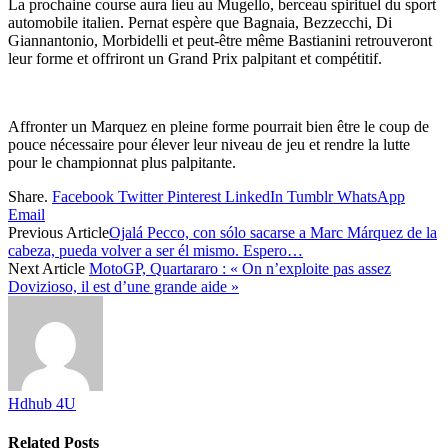
La prochaine course aura lieu au Mugello, berceau spirituel du sport
automobile italien. Pernat espère que Bagnaia, Bezzecchi, Di
Giannantonio, Morbidelli et peut-être même Bastianini retrouveront
leur forme et offriront un Grand Prix palpitant et compétitif.
Affronter un Marquez en pleine forme pourrait bien être le coup de
pouce nécessaire pour élever leur niveau de jeu et rendre la lutte
pour le championnat plus palpitante.
Share.
Facebook
Twitter
Pinterest
LinkedIn
Tumblr
WhatsApp
Email
Previous Article
Ojalá Pecco, con sólo sacarse a Marc Márquez de la
cabeza, pueda volver a ser él mismo. Espero…
Next Article
MotoGP, Quartararo : « On n’exploite pas assez
Dovizioso, il est d’une grande aide »
Hdhub 4U
Related
Posts