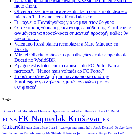
La razón por la que Marc Márquez se siente diferente sobre la
moto ahora.
Oliveira disse que nunca se sentiu bem com a moto desde o
início do TL1 e que teve dificuldades em …
Τι ψάχνει ο Παναθηναϊκός για να μπει στον 6ο γύρο.
Ο τελευταίος γύρος της κανονικής περιόδου της EuroLeague
αναμένεται να προσελκύσει σημαντική προσοχή, καθώς θα
καθορίσει…
Valentino Rossi planea reemplazar a Marc Márquez en
Ducati.
Miguel Oliveira opõe-se às penalizações de desempenho da
Ducati no WorldSBK
Apague estas fotos com a camisola do FC Porto. Não a
mereces.”, “Nunca mais voltarás ao FC Porto.”
Πρόστιμο στον Δημήτρη Γιαννακόπουλο από την
EuroLeague για δηλώσεις μετά τον αγώνα με τον
Ολυμπιακό.
Tags
Brownell
Buffalo Sabres
Clemson Tigers men’s basketball
Dennis Gilbert
FC Rapid
FK Napredak Kruševac
FCSB
FK
Čukarički
gata să zguduie Liga 1!”...citește mai mult
Italy
Jacob Bernard-Docker
Jake
Wahlin
Jayden Daniels
Jeremy McNichols
JJ Peterka
judd Utermark
Kalyn Ponga
keď