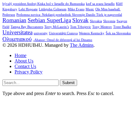
bývalý prezident Andrej Kiska bol v lietadle do Rumunska
keď sa zrazu lietadlo
Kliff
Kingsbury
Lehi Hopoate
Littlejohn Coliseum
Mike Evans
Music
Ole Miss baseball.
Pederson
Prelomna novica: Nekdanji predsednik Slovenije Danilo Türk je napovedal
Romanian
Serbian SuperLiga
Slovak
Slovakia
Slovenia
Swayze
Field
Tampa Bay Buccaneers
Terry McLaurin’s
Tom Trbojevic
Tony Mestrov
Trent Baalke
Universitatea
university
Universității Craiova
Western Kentucky
Šok na Slovensku
Ολυμπιακού
„Ahanor: Omul de diferență al lui Dinamo
© 2026 HDHUB4U. Managed by
The Admins
.
Home
About Us
Contact Us
Privacy Policy
Submit
Type above and press
Enter
to search. Press
Esc
to cancel.