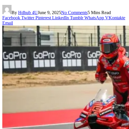
By
Hdhub 4U
June 9, 2025
No Comments
5 Mins Read
Facebook
Twitter
Pinterest
LinkedIn
Tumblr
WhatsApp
VKontakte
Email